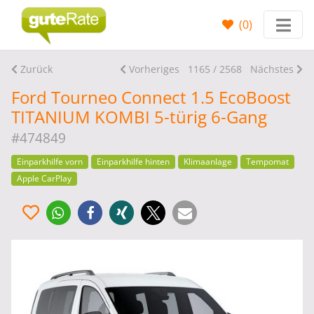
(
0
)
Zurück
Vorheriges
1165 / 2568
Nächstes
Ford Tourneo Connect 1.5 EcoBoost
TITANIUM KOMBI 5-türig 6-Gang
#474849
Einparkhilfe vorn
Einparkhilfe hinten
Klimaanlage
Tempomat
Apple CarPlay