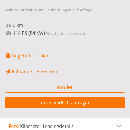
Weitere Laufzeiten und Laufleistungen auf Anfrage.
0 km
114 PS (84 KW)
Schaltgetriebe , Benzin
Angebot drucken
Fahrzeug reservieren
anrufen
unverbindlich anfragen
Ford
Kilometer Leasingdetails
Leasingdetails
Fahrzeugdetails
Ausstattung
Bes