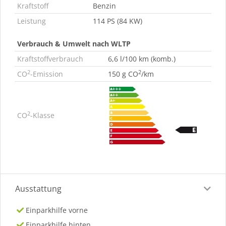
Kraftstoff
Benzin
Leistung
114 PS (84 KW)
Verbrauch & Umwelt nach WLTP
Kraftstoffverbrauch
6,6 l/100 km (komb.)
2
2
CO
-Emission
150 g CO
/km
2
CO
-Klasse
Ausstattung
Einparkhilfe vorne
Einparkhilfe hinten