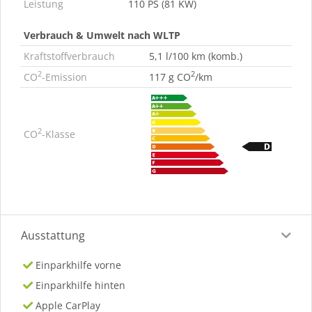
Leistung
110 PS (81 KW)
Verbrauch & Umwelt nach WLTP
Kraftstoffverbrauch
5,1 l/100 km (komb.)
2
2
CO
-Emission
117 g CO
/km
2
CO
-Klasse
Ausstattung
Einparkhilfe vorne
Einparkhilfe hinten
Apple CarPlay