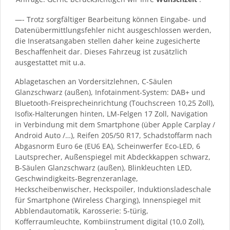
—- Trotz sorgfältiger Bearbeitung können Eingabe- und
Datenübermittlungsfehler nicht ausgeschlossen werden,
die Inseratsangaben stellen daher keine zugesicherte
Beschaffenheit dar. Dieses Fahrzeug ist zusätzlich
ausgestattet mit u.a.
Ablagetaschen an Vordersitzlehnen, C-Säulen
Glanzschwarz (außen), Infotainment-System: DAB+ und
Bluetooth-Freisprecheinrichtung (Touchscreen 10,25 Zoll),
Isofix-Halterungen hinten, LM-Felgen 17 Zoll, Navigation
in Verbindung mit dem Smartphone (über Apple Carplay /
Android Auto /…), Reifen 205/50 R17, Schadstoffarm nach
Abgasnorm Euro 6e (EU6 EA), Scheinwerfer Eco-LED, 6
Lautsprecher, Außenspiegel mit Abdeckkappen schwarz,
B-Säulen Glanzschwarz (außen), Blinkleuchten LED,
Geschwindigkeits-Begrenzeranlage,
Heckscheibenwischer, Heckspoiler, Induktionsladeschale
für Smartphone (Wireless Charging), Innenspiegel mit
Abblendautomatik, Karosserie: 5-türig,
Kofferraumleuchte, Kombiinstrument digital (10,0 Zoll),