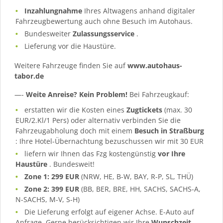
Inzahlungnahme
Ihres Altwagens anhand digitaler
Fahrzeugbewertung auch ohne Besuch im Autohaus.
Bundesweiter
Zulassungsservice
.
Lieferung vor die Haustüre.
Weitere Fahrzeuge finden Sie auf
www.autohaus-
tabor.de
—-
Weite Anreise? Kein Problem!
Bei Fahrzeugkauf:
erstatten wir die Kosten eines
Zugtickets
(max. 30
EUR/2.Kl/1 Pers) oder alternativ verbinden Sie die
Fahrzeugabholung doch mit einem
Besuch in Straßburg
: Ihre Hotel-Übernachtung bezuschussen wir mit 30 EUR
liefern wir Ihnen das Fzg kostengünstig
vor Ihre
Haustüre
. Bundesweit!
Zone 1: 299 EUR
(NRW, HE, B-W, BAY, R-P, SL, THÜ)
Zone 2: 399 EUR
(BB, BER, BRE, HH, SACHS, SACHS-A,
N-SACHS, M-V, S-H)
Die Lieferung erfolgt auf eigener Achse. E-Auto auf
Anfrage. Gerne berücksichtigen wir Ihre
Wunschzeit
.