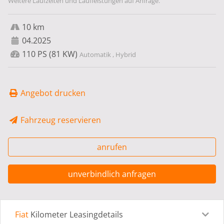
Weitere Laufzeiten und Laufleistungen auf Anfrage.
10 km
04.2025
110 PS (81 KW)
Automatik , Hybrid
Angebot drucken
Fahrzeug reservieren
anrufen
unverbindlich anfragen
Fiat
Kilometer Leasingdetails
Leasingdetails
Fahrzeugdetails
Ausstattung
Bes