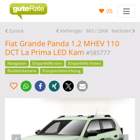
(
0
)
Zurück
Vorheriges
803 / 2568
Nächstes
Fiat Grande Panda 1.2 MHEV 110
DCT La Prima LED Kam
#585777
Navigation
Einparkhilfe vorn
Einparkhilfe hinten
Rückfahrkamera
Freisprecheinrichtung