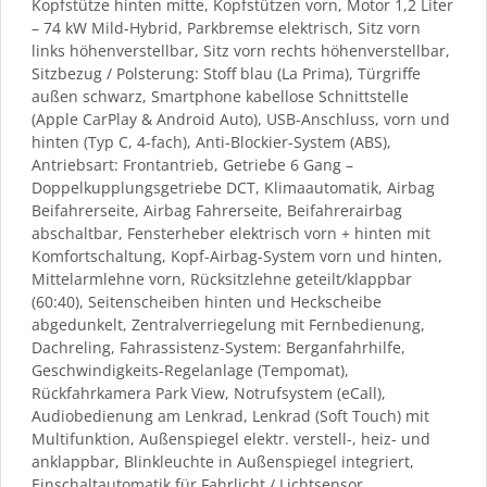
Kopfstütze hinten mitte, Kopfstützen vorn, Motor 1,2 Liter
– 74 kW Mild-Hybrid, Parkbremse elektrisch, Sitz vorn
links höhenverstellbar, Sitz vorn rechts höhenverstellbar,
Sitzbezug / Polsterung: Stoff blau (La Prima), Türgriffe
außen schwarz, Smartphone kabellose Schnittstelle
(Apple CarPlay & Android Auto), USB-Anschluss, vorn und
hinten (Typ C, 4-fach), Anti-Blockier-System (ABS),
Antriebsart: Frontantrieb, Getriebe 6 Gang –
Doppelkupplungsgetriebe DCT, Klimaautomatik, Airbag
Beifahrerseite, Airbag Fahrerseite, Beifahrerairbag
abschaltbar, Fensterheber elektrisch vorn + hinten mit
Komfortschaltung, Kopf-Airbag-System vorn und hinten,
Mittelarmlehne vorn, Rücksitzlehne geteilt/klappbar
(60:40), Seitenscheiben hinten und Heckscheibe
abgedunkelt, Zentralverriegelung mit Fernbedienung,
Dachreling, Fahrassistenz-System: Berganfahrhilfe,
Geschwindigkeits-Regelanlage (Tempomat),
Rückfahrkamera Park View, Notrufsystem (eCall),
Audiobedienung am Lenkrad, Lenkrad (Soft Touch) mit
Multifunktion, Außenspiegel elektr. verstell-, heiz- und
anklappbar, Blinkleuchte in Außenspiegel integriert,
Einschaltautomatik für Fahrlicht / Lichtsensor,