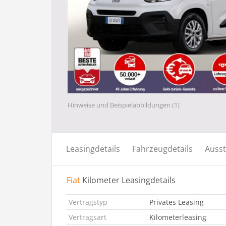
Hinweise und Beispielabbildungen (1)
Leasingdetails
Fahrzeugdetails
Ausst
Fiat
Kilometer Leasingdetails
Vertragstyp
Privates Leasing
Vertragsart
Kilometerleasing