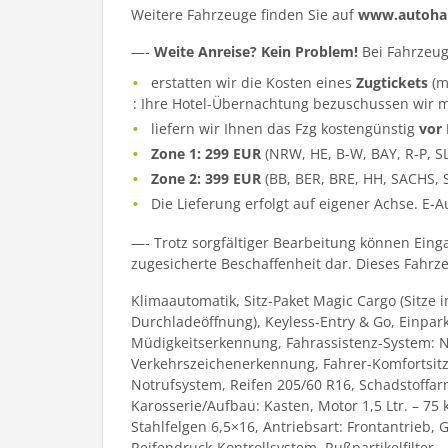
Weitere Fahrzeuge finden Sie auf
www.autohau
—-
Weite Anreise? Kein Problem!
Bei Fahrzeug
erstatten wir die Kosten eines
Zugtickets
(m
: Ihre Hotel-Übernachtung bezuschussen wir m
liefern wir Ihnen das Fzg kostengünstig
vor
Zone 1: 299 EUR
(NRW, HE, B-W, BAY, R-P, S
Zone 2: 399 EUR
(BB, BER, BRE, HH, SACHS, 
Die Lieferung erfolgt auf eigener Achse. E-
—- Trotz sorgfältiger Bearbeitung können Eing
zugesicherte Beschaffenheit dar. Dieses Fahrzeu
Klimaautomatik, Sitz-Paket Magic Cargo (Sitze
Durchladeöffnung), Keyless-Entry & Go, Einpark
Müdigkeitserkennung, Fahrassistenz-System: N
Verkehrszeichenerkennung, Fahrer-Komfortsitz,
Notrufsystem, Reifen 205/60 R16, Schadstoffar
Karosserie/Aufbau: Kasten, Motor 1,5 Ltr. – 75
Stahlfelgen 6,5×16, Antriebsart: Frontantrieb
Reifendruck-Kontrollsystem, Rußpartikelfilter