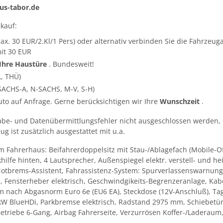
s-tabor.de
kauf:
ax. 30 EUR/2.Kl/1 Pers) oder alternativ verbinden Sie die Fahrze
it 30 EUR
 Ihre Haustüre
. Bundesweit!
L, THÜ)
SACHS-A, N-SACHS, M-V, S-H)
Auto auf Anfrage. Gerne berücksichtigen wir Ihre
Wunschzeit
.
abe- und Datenübermittlungsfehler nicht ausgeschlossen werden, 
g ist zusätzlich ausgestattet mit u.a.
 im Fahrerhaus: Beifahrerdoppelsitz mit Stau-/Ablagefach (Mobile-
hilfe hinten, 4 Lautsprecher, Außenspiegel elektr. verstell- und he
otbrems-Assistent, Fahrassistenz-System: Spurverlassenswarnung,
 Fensterheber elektrisch, Geschwindgikeits-Begrenzeranlage, Kabe
m nach Abgasnorm Euro 6e (EU6 EA), Steckdose (12V-Anschluß), Tag
 kW BlueHDi, Parkbremse elektrisch, Radstand 2975 mm, Schiebetür r
, Getriebe 6-Gang, Airbag Fahrerseite, Verzurrösen Koffer-/Ladera