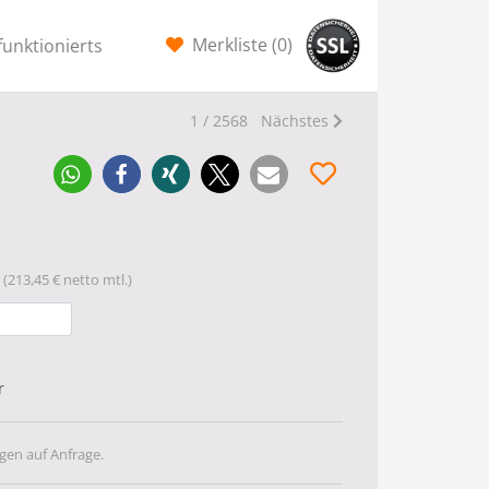
Merkliste (
0
)
funktionierts
1 / 2568
Nächstes
(213,45 € netto mtl.)
r
gen auf Anfrage.