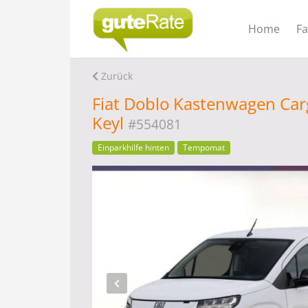
Home
F
Zurück
Fiat Doblo Kastenwagen Carg
Keyl
#554081
Einparkhilfe hinten
Tempomat