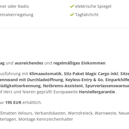
ner oder Radio
elektrische Spiegel
ntralverriegelung
Tagfahrlicht
rag
und
ausreichendes
und
regelmäßiges
Einkommen
 Ausführung mit
Klimaautomatik, Sitz-Paket Magic Cargo inkl. Sitz
ennwand mit Durchladeöffnung, Keyless-Entry & Go, Einparkhilfe
Müdigkeitserkennung, Notbrems-Assistent, Spurverlassenswarnu
uf Herz und Nieren geprüft! Europaweite
Herstellergarantie
.
nur
195 EUR
erhältlich.
ußmatten Velours, Verbandskasten, Warndreieck, Warnweste, Neuw
terlagen, Montage Kennzeichenhalter