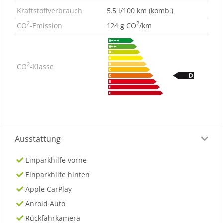
Kraftstoffverbrauch
5,5 l/100 km (komb.)
2
2
CO
-Emission
124 g CO
/km
2
CO
-Klasse
Ausstattung
Einparkhilfe vorne
Einparkhilfe hinten
Apple CarPlay
Anroid Auto
Rückfahrkamera