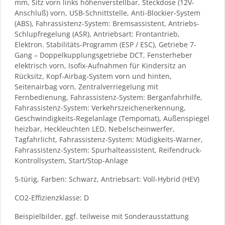
mm, Sitz vorn links höhenverstellbar, Steckdose (12V-
Anschluß) vorn, USB-Schnittstelle, Anti-Blockier-System
(ABS), Fahrassistenz-System: Bremsassistent, Antriebs-
Schlupfregelung (ASR), Antriebsart: Frontantrieb,
Elektron. Stabilitäts-Programm (ESP / ESC), Getriebe 7-
Gang – Doppelkupplungsgetriebe DCT, Fensterheber
elektrisch vorn, Isofix-Aufnahmen für Kindersitz an
Rücksitz, Kopf-Airbag-System vorn und hinten,
Seitenairbag vorn, Zentralverriegelung mit
Fernbedienung, Fahrassistenz-System: Berganfahrhilfe,
Fahrassistenz-System: Verkehrszeichenerkennung,
Geschwindigkeits-Regelanlage (Tempomat), Außenspiegel
heizbar, Heckleuchten LED, Nebelscheinwerfer,
Tagfahrlicht, Fahrassistenz-System: Müdigkeits-Warner,
Fahrassistenz-System: Spurhalteassistent, Reifendruck-
Kontrollsystem, Start/Stop-Anlage
5-türig, Farben: Schwarz, Antriebsart: Voll-Hybrid (HEV)
CO2-Effizienzklasse: D
Beispielbilder, ggf. teilweise mit Sonderausstattung