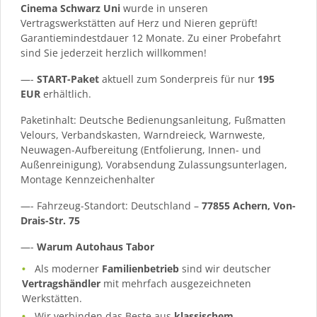
Cinema Schwarz Uni
wurde in unseren
Vertragswerkstätten auf Herz und Nieren geprüft!
Garantiemindestdauer 12 Monate. Zu einer Probefahrt
sind Sie jederzeit herzlich willkommen!
—-
START-Paket
aktuell zum Sonderpreis für nur
195
EUR
erhältlich.
Paketinhalt: Deutsche Bedienungsanleitung, Fußmatten
Velours, Verbandskasten, Warndreieck, Warnweste,
Neuwagen-Aufbereitung (Entfolierung, Innen- und
Außenreinigung), Vorabsendung Zulassungsunterlagen,
Montage Kennzeichenhalter
—- Fahrzeug-Standort: Deutschland –
77855 Achern, Von-
Drais-Str. 75
—-
Warum Autohaus Tabor
Als moderner
Familienbetrieb
sind wir deutscher
Vertragshändler
mit mehrfach ausgezeichneten
Werkstätten.
Wir verbinden das Beste aus
klassischem