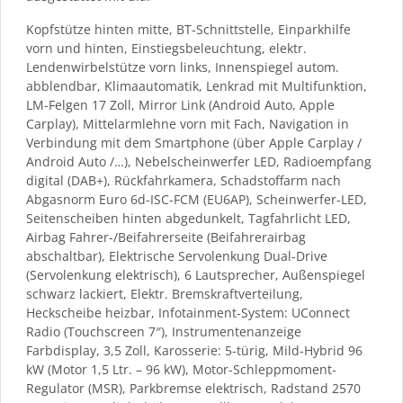
Kopfstütze hinten mitte, BT-Schnittstelle, Einparkhilfe
vorn und hinten, Einstiegsbeleuchtung, elektr.
Lendenwirbelstütze vorn links, Innenspiegel autom.
abblendbar, Klimaautomatik, Lenkrad mit Multifunktion,
LM-Felgen 17 Zoll, Mirror Link (Android Auto, Apple
Carplay), Mittelarmlehne vorn mit Fach, Navigation in
Verbindung mit dem Smartphone (über Apple Carplay /
Android Auto /…), Nebelscheinwerfer LED, Radioempfang
digital (DAB+), Rückfahrkamera, Schadstoffarm nach
Abgasnorm Euro 6d-ISC-FCM (EU6AP), Scheinwerfer-LED,
Seitenscheiben hinten abgedunkelt, Tagfahrlicht LED,
Airbag Fahrer-/Beifahrerseite (Beifahrerairbag
abschaltbar), Elektrische Servolenkung Dual-Drive
(Servolenkung elektrisch), 6 Lautsprecher, Außenspiegel
schwarz lackiert, Elektr. Bremskraftverteilung,
Heckscheibe heizbar, Infotainment-System: UConnect
Radio (Touchscreen 7″), Instrumentenanzeige
Farbdisplay, 3,5 Zoll, Karosserie: 5-türig, Mild-Hybrid 96
kW (Motor 1,5 Ltr. – 96 kW), Motor-Schleppmoment-
Regulator (MSR), Parkbremse elektrisch, Radstand 2570