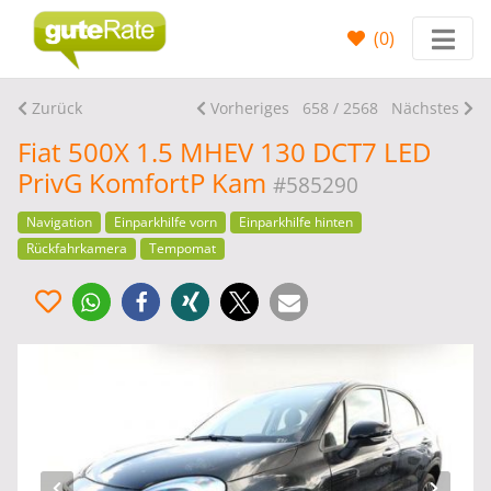
(
0
)
Zurück
Vorheriges
658 / 2568
Nächstes
Fiat 500X 1.5 MHEV 130 DCT7 LED
PrivG KomfortP Kam
#585290
Navigation
Einparkhilfe vorn
Einparkhilfe hinten
Rückfahrkamera
Tempomat