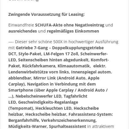
Zwingende Voraussetzung für Leasing:
Einwandfreie
SCHUFA-Akte ohne Negativeintrag
und
ausreichendes
und
regelmäßiges
Einkommen
—- Dieser sehr schöne 500X in hochwertiger Ausführung
mit
Getriebe 7-Gang – Doppelkupplungsgetriebe
DCT, Style-Paket, LM-Felgen 17 Zoll, Scheinwerfer-
LED, Seitenscheiben hinten abgedunkelt, Komfort-
Paket, Rückfahrkamera, Klimaautomatik, elektr.
Lendenwirbelstütze vorn links, Innenspiegel autom.
abblendbar, Mirror Link (Android Auto, Apple
Carplay), Navigation in Verbindung mit dem
Smartphone (über Apple Carplay / Android Auto /
…), Nebelscheinwerfer LED, Tagfahrlicht
LED, Geschwindigkeits-Regelanlage
(Tempomat), Heckleuchten LED, Heckscheibe
heizbar, Heckscheibe heizbar, Fahrassistenz-System:
Berganfahrhilfe, Verkehrszeichenerkennung,
Müdigkeits-Warner, Spurhalteassistent
in attraktivem