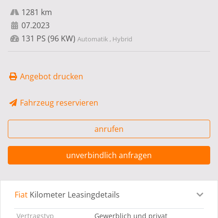
1281 km
07.2023
131 PS (96 KW)
Automatik , Hybrid
Angebot drucken
Fahrzeug reservieren
anrufen
unverbindlich anfragen
Fiat
Kilometer Leasingdetails
Leasingdetails
Fahrzeugdetails
Ausstattung
Bes
Vertragstyp
Gewerblich und privat