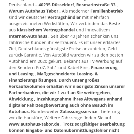
Deutschland –
40235 Düsseldorf, Rosmarinstraße 33
,
Warum Autohaus Tabor
,
Als moderner
Familienbetrieb
sind wir deutscher
Vertragshändler
mit mehrfach
ausgezeichneten Werkstätten, Wir verbinden das Beste
aus
klassischem Vertragshandel
und innovativem
Internet-Autohaus
,
Seit über 40 Jahren schenken uns
zahlreiche Kunden ihr Vertrauen!, Es ist unser erklärtes
Ziel, Deutschlands günstigste Preise anzubieten, Geld-
zurück-Garantie, Von AutoBild wurden wir zu den besten
Autohändlern 2020 gekürt, Bekannt aus TV-Werbung auf
den Sendern Pro7, Sat.1 und Kabel Eins,
Finanzierung
und Leasing
, Maßgeschneiderte Leasing- &
Finanzierungslösungen. Durch unser großes
Verkaufsvolumen erhalten wir niedrigste Zinsen unserer
Partnerbanken, die wir 1 zu 1 an Sie weitergeben,
Abwicklung
,
Inzahlungnahme
Ihres Altwagens anhand
digitaler Fahrzeugbewertung auch ohne Besuch im
Autohaus,
Bundesweiter
Zulassungsservice
,
Lieferung
vor die Haustüre, Weitere Fahrzeuge finden Sie auf
www.autohaus-tabor.de
, Trotz sorgfältiger Bearbeitung
können Eingabe- und Datenübermittlungsfehler nicht