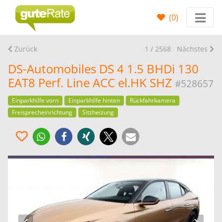
(
0
)
Zurück
1 / 2568
Nächstes
DS-Automobiles DS 4 1.5 BHDi 130
EAT8 Perf. Line ACC el.HK SHZ
#528657
Einparkhilfe vorn
Einparkhilfe hinten
Rückfahrkamera
Freisprecheinrichtung
Sitzheizung