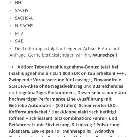
HH
SACHS
SACHS-A
N-SACHS
M-V
S-H)
Die Lieferung erfolgt auf eigener Achse. E-Auto auf
Anfrage. Gerne berücksichtigen wir Ihre
Wunschzeit
+++ Aktion: Tabor-Inzahlungnahme-Bonus: Jetzt bei
Inzahlungnahme bis zu 1.000 EUR on top erhalten! +++
,
Zwingende Voraussetzung für Leasing:
, Einwandfreie
SCHUFA-Akte ohne Negativeintrag
und
ausreichendes
und
regelmäßiges
Einkommen
, Dieser sehr schöne 4 in
hochwertiger
Performance Line
-Ausführung mit
Getriebe Automatik – (8-Stufen), Scheinwerfer LED,
Kofferraumdeckel / Heckklappe elektrisch betätigt
(öffnen + schliessen), Sitzkombination: Fahrer- und
Beifahrersitz mit Sitzheizung, Sitzbezug / Polsterung:
Alcantara, LM-Felgen 19″ (Minneapolis), Adaptive