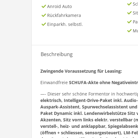
Sc
Anroid Auto
Si
Rückfahrkamera
P
Einparkh. selbstl.
Mu
Beschreibung
Zwingende Voraussetzung für Leasing:
Einwandfreie
SCHUFA-Akte ohne Negativeint
—- Dieser sehr schöne Formentor in hochwert
elektrisch, Intelligent-Drive-Paket inkl. Au
Auspark-Assistent, Spurwechselassistent und 
Paket Dynamic inkl. Lendenwirbelstütze Sitz vo
Akzenten, Sitz vorn links elektr. verstellbar 
verstell-, heiz- und anklappbar, Spiegelabse
(öffnen + schliessen, sensorgesteuert), LM-F