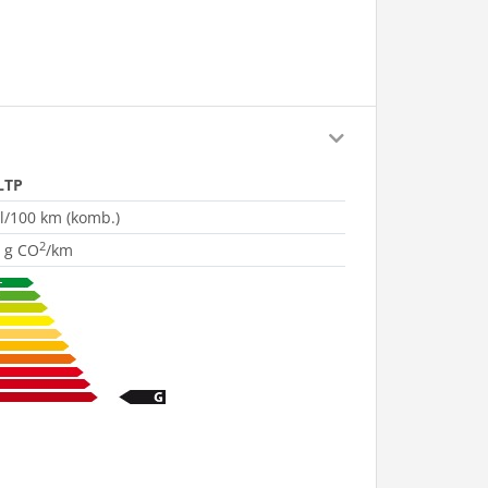
LTP
 l/100 km (komb.)
2
 g CO
/km