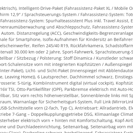
trisch), Intelligent-Drive-Paket (Fahrassistenz-Paket XL / Mobile 
irm 12,9″ / Sprachsteuerungs-System / Fahrassistenz-System: Totw
hrassistenz-System: Spurhalteassistent Plus inkl. Travel Assist, 
Innenraumüberwachung und Abschleppschutz, Fahrassistenz-Syst
Autom. Distanzregelung (ACC), Geschwindigkeits-Begrenzeranlage, H
hale für Smartphone, Isofix-Aufnahmen für Kindersitz an Beifahrer
elscheinwerfer, Reifen 245/40 R19, Rückfahrkamera, Schadstoffar
ntervall 30.000 km oder 2 Jahre, Sport-Fahrwerk, Sprachsteuerung
stellbar / Sitzbezug / Polsterung: Stoff Dinamica / Kunstleder schwar
port-Schalensitze vorn mit integrierten Kopfstützen / Außenspiegel e
er-Paket), Licht- und Sicht-Paket (Innenspiegel mit Abblendautomat
, Leaving Home)), 6 Lautsprecher, Dachhimmel schwarz, Einstiegsle
erie: 5-türig, Kombiinstrument digital (virtual cockpit), Kopfstüt
16V TSI, Otto-Partikelfilter (OPF), Parkbremse elektrisch mit Auto-
llbar, Sitz vorn rechts höhenverstellbar, Sonnenblende links mit S
raum, Warnanlage für Sicherheitsgurt-System, Full Link (MirrorLin
USB-Schnittstelle vorn (2-fach, Typ C), Antriebsart: Allradantrieb, El
triebe 7-Gang – Doppelkupplungsgetriebe DSG, Klimaanlage Climatr
nsterheber elektrisch vorn + hinten mit Komfortschaltung, Kopf-Ai
hne und Durchladeeinrichtung, Seitenairbag, Seitenairbag vorn mit
ivacy Glass), Dachreling schwarz, hochglänzend, Fahrassistenz-Sy