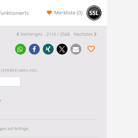
Merkliste (
0
)
funktionierts
Vorheriges
2116 / 2568
Nächstes
(379,83 € netto mtl.)
r
gen auf Anfrage.