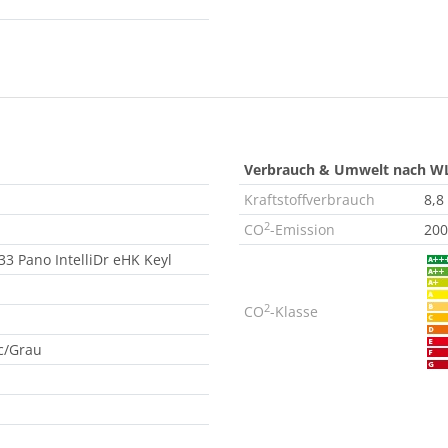
Verbrauch & Umwelt nach W
Kraftstoffverbrauch
8,8
2
CO
-Emission
200
33 Pano IntelliDr eHK Keyl
2
CO
-Klasse
c/Grau