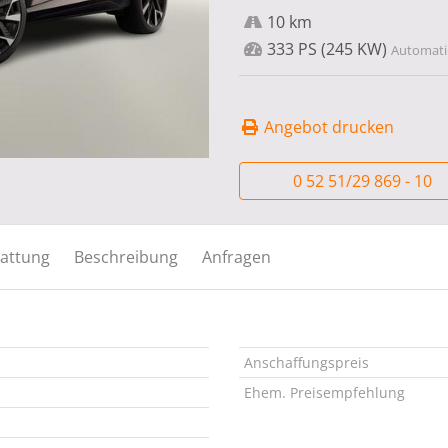
10 km
333 PS (245 KW)
Automatik
Angebot drucken
0 52 51/29 869 - 10
attung
Beschreibung
Anfragen
Anschaffungspreis
Ehem. Preisempfehlung