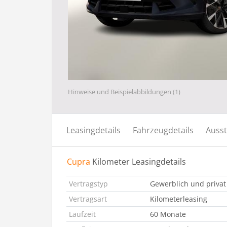
Hinweise und Beispielabbildungen (1)
Leasingdetails
Fahrzeugdetails
Ausst
Cupra
Kilometer Leasingdetails
Vertragstyp
Gewerblich und privat
Vertragsart
Kilometerleasing
Laufzeit
60 Monate