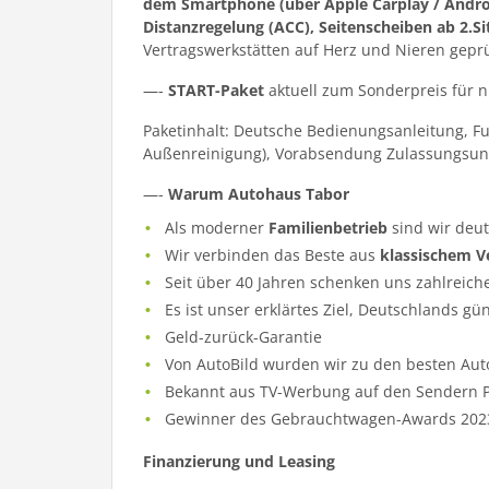
dem Smartphone (über Apple Carplay / Andr
Distanzregelung (ACC), Seitenscheiben ab 2.Si
Vertragswerkstätten auf Herz und Nieren gepr
—-
START-Paket
aktuell zum Sonderpreis für 
Paketinhalt: Deutsche Bedienungsanleitung, F
Außenreinigung), Vorabsendung Zulassungsun
—-
Warum Autohaus Tabor
Als moderner
Familienbetrieb
sind wir deu
Wir verbinden das Beste aus
klassischem V
Seit über 40 Jahren schenken uns zahlreich
Es ist unser erklärtes Ziel, Deutschlands gü
Geld-zurück-Garantie
Von AutoBild wurden wir zu den besten Aut
Bekannt aus TV-Werbung auf den Sendern Pr
Gewinner des Gebrauchtwagen-Awards 202
Finanzierung und Leasing