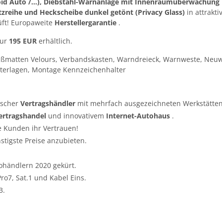
oid Auto /…), Diebstahl-Warnanlage mit Innenraumüberwachung
tzreihe und Heckscheibe dunkel getönt (Privacy Glass)
in attrakt
üft! Europaweite
Herstellergarantie
.
nur
195 EUR
erhältlich.
ußmatten Velours, Verbandskasten, Warndreieck, Warnweste, Neuw
terlagen, Montage Kennzeichenhalter
tscher
Vertragshändler
mit mehrfach ausgezeichneten Werkstätten
ertragshandel
und innovativem
Internet-Autohaus
.
e Kunden ihr Vertrauen!
nstigste Preise anzubieten.
ohändlern 2020 gekürt.
o7, Sat.1 und Kabel Eins.
3.