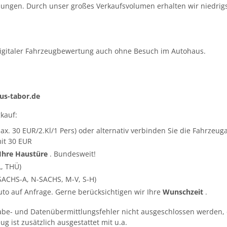
ungen. Durch unser großes Verkaufsvolumen erhalten wir niedrigs
igitaler Fahrzeugbewertung auch ohne Besuch im Autohaus.
s-tabor.de
kauf:
ax. 30 EUR/2.Kl/1 Pers) oder alternativ verbinden Sie die Fahrze
it 30 EUR
 Ihre Haustüre
. Bundesweit!
L, THÜ)
SACHS-A, N-SACHS, M-V, S-H)
Auto auf Anfrage. Gerne berücksichtigen wir Ihre
Wunschzeit
.
abe- und Datenübermittlungsfehler nicht ausgeschlossen werden, 
g ist zusätzlich ausgestattet mit u.a.