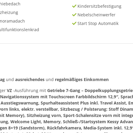
hiebedach
Kindersitzbefestigung
tzheizung
Nebelscheinwerfer
anoramadach
Start Stop Automatik
ltifunktionslenkrad
rag
und
ausreichendes
und
regelmäßiges
Einkommen
iger
VZ
-Ausführung mit
Getriebe 7-Gang – Doppelkupplungsgetri
dio-Navigationssystem mit Touchscreen Farbbildschirm 12,9″, Spr
Ausstiegswarnung, Spurhalteassistent Plus inkl. Travel Assist, E
rn links, elektr. verstellbar, Sitzbezug / Polsterung: Stoff Dina
(mit Memory), Sitzheizung vorn, Sport-Schalensitze vorn mit integ
nkung, Welcome Light, Memory, Schließ-/Startsystem Kessy Advan
elgen 8×19 (Sandstorm), Rückfahrkamera, Media-System inkl. 12,