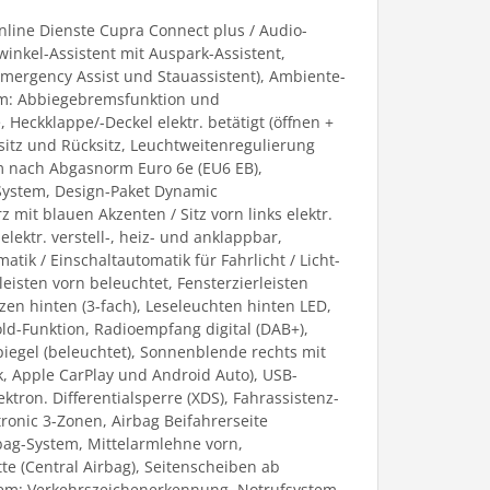
Online Dienste Cupra Connect plus / Audio-
inkel-Assistent mit Auspark-Assistent,
Emergency Assist und Stauassistent), Ambiente-
em: Abbiegebremsfunktion und
eckklappe/-Deckel elektr. betätigt (öffnen +
sitz und Rücksitz, Leuchtweitenregulierung
m nach Abgasnorm Euro 6e (EU6 EB),
-System, Design-Paket Dynamic
z mit blauen Akzenten / Sitz vorn links elektr.
lektr. verstell-, heiz- und anklappbar,
ik / Einschaltautomatik für Fahrlicht / Licht-
isten vorn beleuchtet, Fensterzierleisten
zen hinten (3-fach), Leseleuchten hinten LED,
Hold-Funktion, Radioempfang digital (DAB+),
piegel (beleuchtet), Sonnenblende rechts mit
k, Apple CarPlay und Android Auto), USB-
ektron. Differentialsperre (XDS), Fahrassistenz-
onic 3-Zonen, Airbag Beifahrerseite
rbag-System, Mittelarmlehne vorn,
te (Central Airbag), Seitenscheiben ab
stem: Verkehrszeichenerkennung, Notrufsystem,