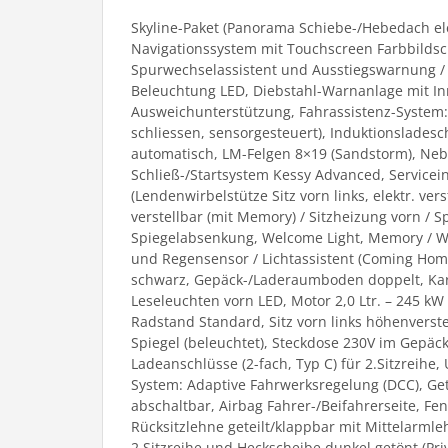
Skyline-Paket (Panorama Schiebe-/Hebedach elek
Navigationssystem mit Touchscreen Farbbildsch
Spurwechselassistent und Ausstiegswarnung / Fa
Beleuchtung LED, Diebstahl-Warnanlage mit 
Ausweichunterstützung, Fahrassistenz-System: 
schliessen, sensorgesteuert), Induktionsladesc
automatisch, LM-Felgen 8×19 (Sandstorm), Neb
Schließ-/Startsystem Kessy Advanced, Servicei
(Lendenwirbelstütze Sitz vorn links, elektr. ver
verstellbar (mit Memory) / Sitzheizung vorn / S
Spiegelabsenkung, Welcome Light, Memory / Wint
und Regensensor / Lichtassistent (Coming Home
schwarz, Gepäck-/Laderaumboden doppelt, Kaross
Leseleuchten vorn LED, Motor 2,0 Ltr. – 245 kW 
Radstand Standard, Sitz vorn links höhenverste
Spiegel (beleuchtet), Steckdose 230V im Gepäck
Ladeanschlüsse (2-fach, Typ C) für 2.Sitzreihe, 
System: Adaptive Fahrwerksregelung (DCC), Ge
abschaltbar, Airbag Fahrer-/Beifahrerseite, Fe
Rücksitzlehne geteilt/klappbar mit Mittelarmle
2.Sitzreihe und Heckscheibe dunkel getönt (Pr