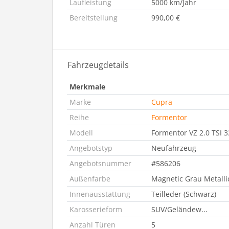
Laufleistung
5000 km/Jahr
Bereitstellung
990,00 €
Fahrzeugdetails
Merkmale
Marke
Cupra
Reihe
Formentor
Modell
Formentor VZ 2.0 TSI 3
Angebotstyp
Neufahrzeug
Angebotsnummer
#586206
Außenfarbe
Magnetic Grau Metalli
Innenausstattung
Teilleder (Schwarz)
Karosserieform
SUV/Geländew...
Anzahl Türen
5