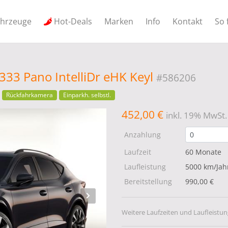
ahrzeuge
Hot-Deals
Marken
Info
Kontakt
So 
333 Pano IntelliDr eHK Keyl
#586206
Rückfahrkamera
Einparkh. selbstl.
452,00 €
inkl. 19% MwSt.
Anzahlung
Laufzeit
60 Monate
Laufleistung
5000 km/Jah
Bereitstellung
990,00 €
Weitere Laufzeiten und Laufleistun