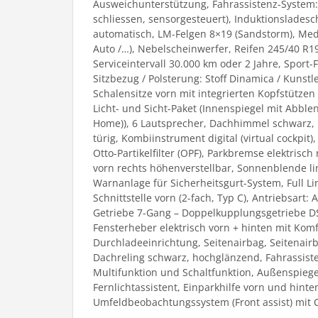
Ausweichunterstützung, Fahrassistenz-System: 
schliessen, sensorgesteuert), Induktionsladesc
automatisch, LM-Felgen 8×19 (Sandstorm), Med
Auto /…), Nebelscheinwerfer, Reifen 245/40 R
Serviceintervall 30.000 km oder 2 Jahre, Sport-
Sitzbezug / Polsterung: Stoff Dinamica / Kunstl
Schalensitze vorn mit integrierten Kopfstützen
Licht- und Sicht-Paket (Innenspiegel mit Abble
Home)), 6 Lautsprecher, Dachhimmel schwarz, E
türig, Kombiinstrument digital (virtual cockpit
Otto-Partikelfilter (OPF), Parkbremse elektrisc
vorn rechts höhenverstellbar, Sonnenblende li
Warnanlage für Sicherheitsgurt-System, Full Li
Schnittstelle vorn (2-fach, Typ C), Antriebsart:
Getriebe 7-Gang – Doppelkupplungsgetriebe DSG
Fensterheber elektrisch vorn + hinten mit Kom
Durchladeeinrichtung, Seitenairbag, Seitenairb
Dachreling schwarz, hochglänzend, Fahrassist
Multifunktion und Schaltfunktion, Außenspiege
Fernlichtassistent, Einparkhilfe vorn und hint
Umfeldbeobachtungssystem (Front assist) mit C