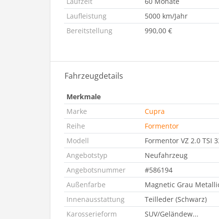
Laufzeit
60 Monate
Laufleistung
5000 km/Jahr
Bereitstellung
990,00 €
Fahrzeugdetails
Merkmale
Marke
Cupra
Reihe
Formentor
Modell
Formentor VZ 2.0 TSI
Angebotstyp
Neufahrzeug
Angebotsnummer
#586194
Außenfarbe
Magnetic Grau Metalli
Innenausstattung
Teilleder (Schwarz)
Karosserieform
SUV/Geländew...