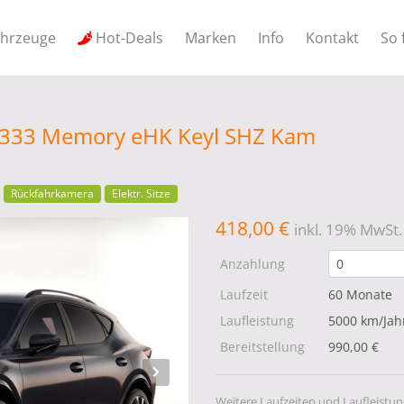
ahrzeuge
Hot-Deals
Marken
Info
Kontakt
So 
I 333 Memory eHK Keyl SHZ Kam
Rückfahrkamera
Elektr. Sitze
418,00 €
inkl. 19% MwSt.
Anzahlung
Laufzeit
60 Monate
Laufleistung
5000 km/Jah
Bereitstellung
990,00 €
Weitere Laufzeiten und Laufleistun