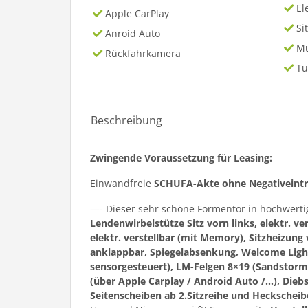
El
Apple CarPlay
Si
Anroid Auto
Mu
Rückfahrkamera
Tu
Beschreibung
Zwingende Voraussetzung für Leasing:
Einwandfreie
SCHUFA-Akte ohne Negativeint
—- Dieser sehr schöne Formentor in hochwert
Lendenwirbelstütze Sitz vorn links, elektr. ve
elektr. verstellbar (mit Memory), Sitzheizung 
anklappbar, Spiegelabsenkung, Welcome Light,
sensorgesteuert), LM-Felgen 8×19 (Sandstorm
(über Apple Carplay / Android Auto /…), Di
Seitenscheiben ab 2.Sitzreihe und Heckscheib