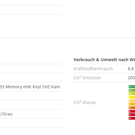
Verbrauch & Umwelt nach W
Kraftstoffverbrauch
8,8
2
CO
-Emission
200
 333 Memory eHK Keyl SHZ Kam
2
CO
-Klasse
c/Grau