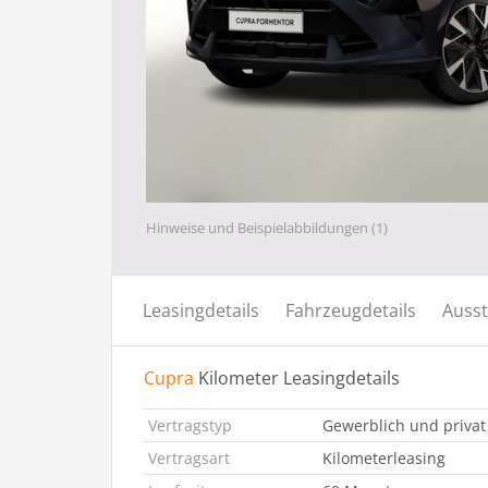
Hinweise und Beispielabbildungen (1)
Leasingdetails
Fahrzeugdetails
Ausst
Cupra
Kilometer Leasingdetails
Vertragstyp
Gewerblich und privat
Vertragsart
Kilometerleasing