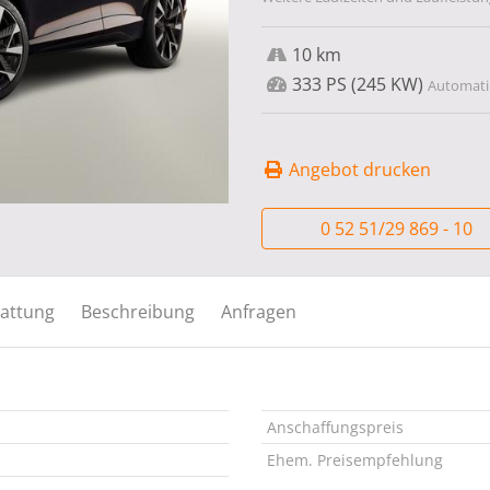
10 km
333 PS (245 KW)
Automatik
Angebot drucken
0 52 51/29 869 - 10
attung
Beschreibung
Anfragen
Anschaffungspreis
Ehem. Preisempfehlung