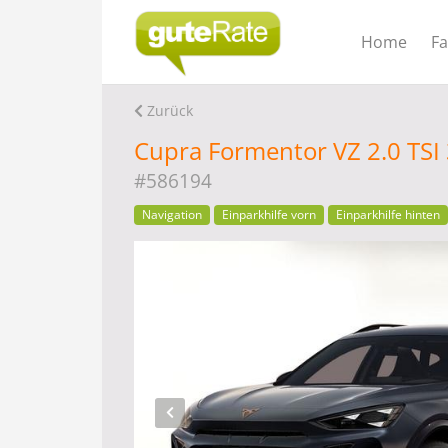
Home
F
Zurück
Cupra Formentor VZ 2.0 TS
#586194
Navigation
Einparkhilfe vorn
Einparkhilfe hinten