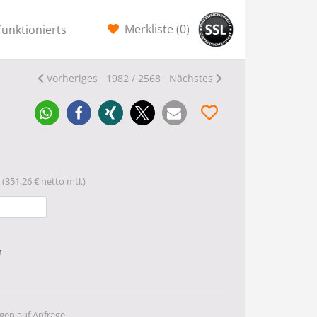
Merkliste (
0
)
funktionierts
Vorheriges
1982 / 2568
Nächstes
(351,26 € netto mtl.)
r
gen auf Anfrage.