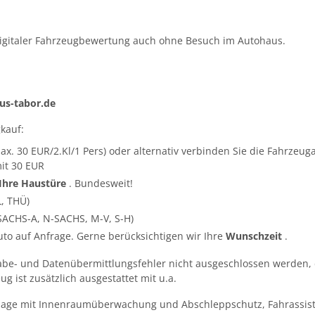
igitaler Fahrzeugbewertung auch ohne Besuch im Autohaus.
s-tabor.de
kauf:
ax. 30 EUR/2.Kl/1 Pers) oder alternativ verbinden Sie die Fahrze
it 30 EUR
 Ihre Haustüre
. Bundesweit!
L, THÜ)
SACHS-A, N-SACHS, M-V, S-H)
Auto auf Anfrage. Gerne berücksichtigen wir Ihre
Wunschzeit
.
abe- und Datenübermittlungsfehler nicht ausgeschlossen werden, 
g ist zusätzlich ausgestattet mit u.a.
lage mit Innenraumüberwachung und Abschleppschutz, Fahrassis