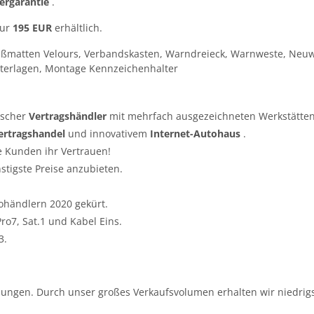
lergarantie
.
nur
195 EUR
erhältlich.
ußmatten Velours, Verbandskasten, Warndreieck, Warnweste, Neuw
terlagen, Montage Kennzeichenhalter
tscher
Vertragshändler
mit mehrfach ausgezeichneten Werkstätten
ertragshandel
und innovativem
Internet-Autohaus
.
e Kunden ihr Vertrauen!
nstigste Preise anzubieten.
ohändlern 2020 gekürt.
o7, Sat.1 und Kabel Eins.
3.
ungen. Durch unser großes Verkaufsvolumen erhalten wir niedrigs