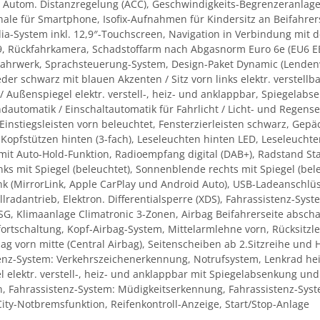
Autom. Distanzregelung (ACC), Geschwindigkeits-Begrenzeranlage, H
hale für Smartphone, Isofix-Aufnahmen für Kindersitz an Beifahrer
ia-System inkl. 12,9″-Touchscreen, Navigation in Verbindung mit
19, Rückfahrkamera, Schadstoffarm nach Abgasnorm Euro 6e (EU6 EB
Fahrwerk, Sprachsteuerung-System, Design-Paket Dynamic (Lendenwirb
eder schwarz mit blauen Akzenten / Sitz vorn links elektr. verstellb
 / Außenspiegel elektr. verstell-, heiz- und anklappbar, Spiegelab
ndautomatik / Einschaltautomatik für Fahrlicht / Licht- und Regens
instiegsleisten vorn beleuchtet, Fensterzierleisten schwarz, Gep
), Kopfstützen hinten (3-fach), Leseleuchten hinten LED, Leseleuchte
h mit Auto-Hold-Funktion, Radioempfang digital (DAB+), Radstand Sta
nks mit Spiegel (beleuchtet), Sonnenblende rechts mit Spiegel (be
nk (MirrorLink, Apple CarPlay und Android Auto), USB-Ladeanschlüsse
 Allradantrieb, Elektron. Differentialsperre (XDS), Fahrassistenz-Sy
, Klimaanlage Climatronic 3-Zonen, Airbag Beifahrerseite abschalt
fortschaltung, Kopf-Airbag-System, Mittelarmlehne vorn, Rücksitzl
ag vorn mitte (Central Airbag), Seitenscheiben ab 2.Sitzreihe und H
enz-System: Verkehrszeichenerkennung, Notrufsystem, Lenkrad hei
l elektr. verstell-, heiz- und anklappbar mit Spiegelabsenkung un
en, Fahrassistenz-System: Müdigkeitserkennung, Fahrassistenz-Syst
ity-Notbremsfunktion, Reifenkontroll-Anzeige, Start/Stop-Anlage