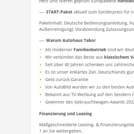
Herz und Nieren geprüft! Europaweite
Herstel
—-
START-Paket
aktuell zum Sonderpreis für 
Paketinhalt: Deutsche Bedienungsanleitung, F
Außenreinigung), Vorabsendung Zulassungsun
—-
Warum Autohaus Tabor
Als moderner
Familienbetrieb
sind wir deu
Wir verbinden das Beste aus
klassischem V
Seit über 40 Jahren schenken uns zahlreich
Es ist unser erklärtes Ziel, Deutschlands gü
Geld-zurück-Garantie
Von AutoBild wurden wir zu den besten Aut
Bekannt aus TV-Werbung auf den Sendern Pr
Gewinner des Gebrauchtwagen-Awards 202
Finanzierung und Leasing
Maßgeschneiderte Leasing- & Finanzierungslös
1 an Sie weitergeben.