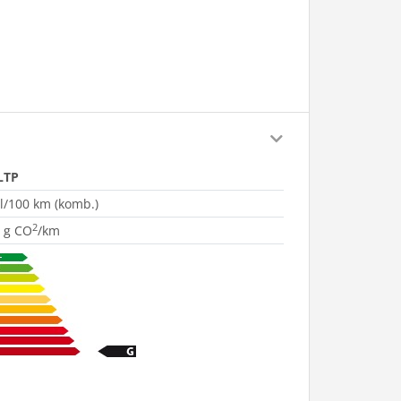
LTP
 l/100 km (komb.)
2
 g CO
/km