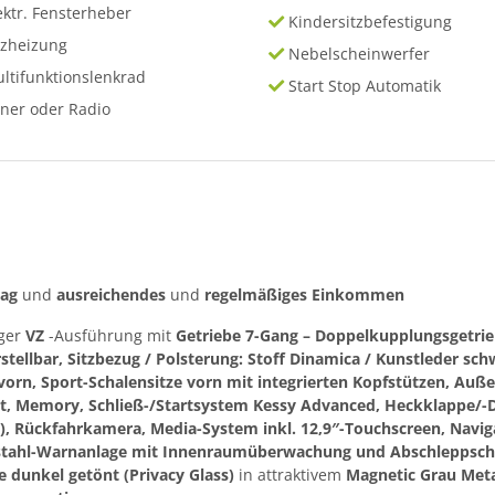
ektr. Fensterheber
Kindersitzbefestigung
tzheizung
Nebelscheinwerfer
ltifunktionslenkrad
Start Stop Automatik
ner oder Radio
rag
und
ausreichendes
und
regelmäßiges
Einkommen
iger
VZ
-Ausführung mit
Getriebe 7-Gang – Doppelkupplungsgetrie
rstellbar, Sitzbezug / Polsterung: Stoff Dinamica / Kunstleder sc
vorn, Sport-Schalensitze vorn mit integrierten Kopfstützen, Außens
 Memory, Schließ-/Startsystem Kessy Advanced, Heckklappe/-Deck
), Rückfahrkamera, Media-System inkl. 12,9″-Touchscreen, Nav
ebstahl-Warnanlage mit Innenraumüberwachung und Abschleppschu
e dunkel getönt (Privacy Glass)
in attraktivem
Magnetic Grau Meta