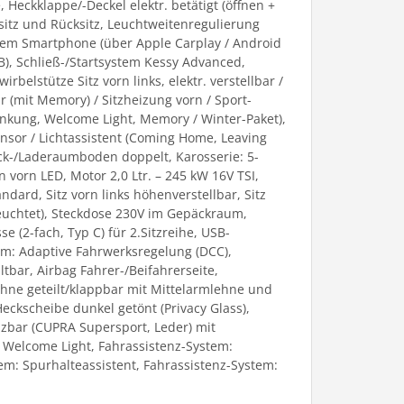
eckklappe/-Deckel elektr. betätigt (öffnen +
sitz und Rücksitz, Leuchtweitenregulierung
 dem Smartphone (über Apple Carplay / Android
), Schließ-/Startsystem Kessy Advanced,
elstütze Sitz vorn links, elektr. verstellbar /
ar (mit Memory) / Sitzheizung vorn / Sport-
senkung, Welcome Light, Memory / Winter-Paket),
ensor / Lichtassistent (Coming Home, Leaving
äck-/Laderaumboden doppelt, Karosserie: 5-
n vorn LED, Motor 2,0 Ltr. – 245 kW 16V TSI,
ndard, Sitz vorn links höhenverstellbar, Sitz
leuchtet), Steckdose 230V im Gepäckraum,
 (2-fach, Typ C) für 2.Sitzreihe, USB-
stem: Adaptive Fahrwerksregelung (DCC),
bar, Airbag Fahrer-/Beifahrerseite,
ehne geteilt/klappbar mit Mittelarmlehne und
eckscheibe dunkel getönt (Privacy Glass),
zbar (CUPRA Supersport, Leder) mit
d Welcome Light, Fahrassistenz-System:
em: Spurhalteassistent, Fahrassistenz-System: