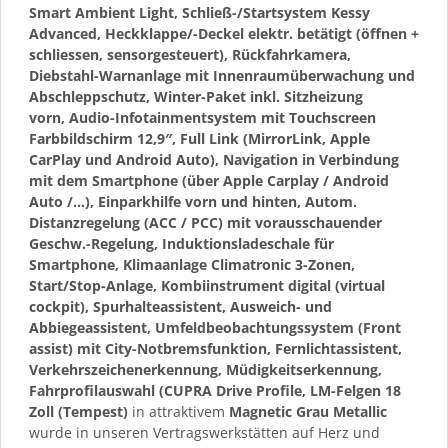
Smart Ambient Light, Schließ-/Startsystem Kessy
Advanced, Heckklappe/-Deckel elektr. betätigt (öffnen +
schliessen, sensorgesteuert), Rückfahrkamera,
Diebstahl-Warnanlage mit Innenraumüberwachung und
Abschleppschutz, Winter-Paket inkl. Sitzheizung
vorn, Audio-Infotainmentsystem mit Touchscreen
Farbbildschirm 12,9″, Full Link (MirrorLink, Apple
CarPlay und Android Auto), Navigation in Verbindung
mit dem Smartphone (über Apple Carplay / Android
Auto /…), Einparkhilfe vorn und hinten, Autom.
Distanzregelung (ACC / PCC) mit vorausschauender
Geschw.-Regelung, Induktionsladeschale für
Smartphone, Klimaanlage Climatronic 3-Zonen,
Start/Stop-Anlage, Kombiinstrument digital (virtual
cockpit), Spurhalteassistent, Ausweich- und
Abbiegeassistent, Umfeldbeobachtungssystem (Front
assist) mit City-Notbremsfunktion, Fernlichtassistent,
Verkehrszeichenerkennung, Müdigkeitserkennung,
Fahrprofilauswahl (CUPRA Drive Profile, LM-Felgen 18
Zoll (Tempest)
in attraktivem
Magnetic Grau Metallic
wurde in unseren Vertragswerkstätten auf Herz und