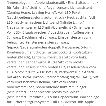
(Innenspiegel mit Abblendautomatik / Einschaltautomatik
für Fahrlicht / Licht- und Regensensor / Lichtassistent
(Coming Home, Leaving Home)), Voll-LED-Paket
(Leuchtweitenregelung automatisch / Heckleuchten Voll-
LED mit dynamischem Lichtband (Infinite Light) /
Nebelscheinwerfer LED mit Abbiegelicht / Scheinwerfer
Voll-LED), 6 Lautsprecher, Abdeckkappen Außenspiegel
Schwarz, Dachhimmel schwarz, Einstiegsleisten vorn
beleuchtet, Fensterzierleisten schwarz,
Gepäck-/Laderaumboden doppelt, Karosserie: 5-türig,
Kombiinstrument digital (virtual cockpit), Kopfstützen
hinten (3-fach), Lendenwirbelstütze Sitz vorn links,
verstellbar, Lendenwirbelstütze Sitz vorn rechts,
verstellbar, Leseleuchten hinten LED, Leseleuchten vorn
LED, Motor 2,0 Ltr. – 110 kW TDI, Parkbremse elektrisch
mit Auto-Hold-Funktion, Radioempfang digital (DAB+), Sitz
vorn links höhenverstellbar, Sitz vorn rechts
höhenverstellbar, Sonnenblende links mit Spiegel
(beleuchtet), Sonnenblende rechts mit Spiegel
(beleuchtet), Steckdose 230V im Gepäckraum, Warnanlage
für Sicherheitsgurt-System, Full Link (MirrorLink, Apple