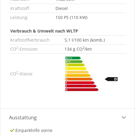
Kraftstoff
Diesel
Leistung
150 PS (110 KW)
Verbrauch & Umwelt nach WLTP
Kraftstoffverbrauch
5,1 l/100 km (komb.)
2
2
CO
-Emission
134 g CO
/km
2
CO
-Klasse
Ausstattung
Einparkhilfe vorne