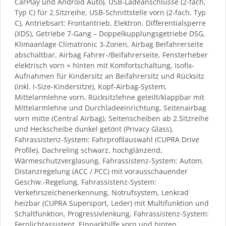
CarPlay und Android Auto), USB-Ladeanschlüsse (2-fach,
Typ C) für 2.Sitzreihe, USB-Schnittstelle vorn (2-fach, Typ
C), Antriebsart: Frontantrieb, Elektron. Differentialsperre
(XDS), Getriebe 7-Gang – Doppelkupplungsgetriebe DSG,
Klimaanlage Climatronic 3-Zonen, Airbag Beifahrerseite
abschaltbar, Airbag Fahrer-/Beifahrerseite, Fensterheber
elektrisch vorn + hinten mit Komfortschaltung, Isofix-
Aufnahmen für Kindersitz an Beifahrersitz und Rücksitz
(inkl. i-Size-Kindersitze), Kopf-Airbag-System,
Mittelarmlehne vorn, Rücksitzlehne geteilt/klappbar mit
Mittelarmlehne und Durchladeeinrichtung, Seitenairbag
vorn mitte (Central Airbag), Seitenscheiben ab 2.Sitzreihe
und Heckscheibe dunkel getönt (Privacy Glass),
Fahrassistenz-System: Fahrprofilauswahl (CUPRA Drive
Profile), Dachreling schwarz, hochglänzend,
Wärmeschutzverglasung, Fahrassistenz-System: Autom.
Distanzregelung (ACC / PCC) mit vorausschauender
Geschw.-Regelung, Fahrassistenz-System:
Verkehrszeichenerkennung, Notrufsystem, Lenkrad
heizbar (CUPRA Supersport, Leder) mit Multifunktion und
Schaltfunktion, Progressivlenkung, Fahrassistenz-System:
Fernlichtassistent, Einparkhilfe vorn und hinten,