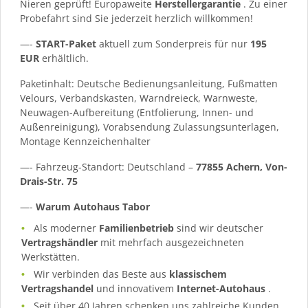
Nieren geprüft! Europaweite
Herstellergarantie
. Zu einer
Probefahrt sind Sie jederzeit herzlich willkommen!
—-
START-Paket
aktuell zum Sonderpreis für nur
195
EUR
erhältlich.
Paketinhalt: Deutsche Bedienungsanleitung, Fußmatten
Velours, Verbandskasten, Warndreieck, Warnweste,
Neuwagen-Aufbereitung (Entfolierung, Innen- und
Außenreinigung), Vorabsendung Zulassungsunterlagen,
Montage Kennzeichenhalter
—- Fahrzeug-Standort: Deutschland –
77855 Achern, Von-
Drais-Str. 75
—-
Warum Autohaus Tabor
Als moderner
Familienbetrieb
sind wir deutscher
Vertragshändler
mit mehrfach ausgezeichneten
Werkstätten.
Wir verbinden das Beste aus
klassischem
Vertragshandel
und innovativem
Internet-Autohaus
.
Seit über 40 Jahren schenken uns zahlreiche Kunden