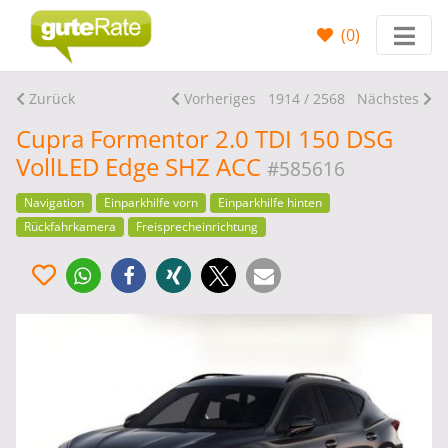
(
0
)
Zurück
Vorheriges
1914 / 2568
Nächstes
Cupra Formentor 2.0 TDI 150 DSG
VollLED Edge SHZ ACC
#585616
Navigation
Einparkhilfe vorn
Einparkhilfe hinten
Rückfahrkamera
Freisprecheinrichtung