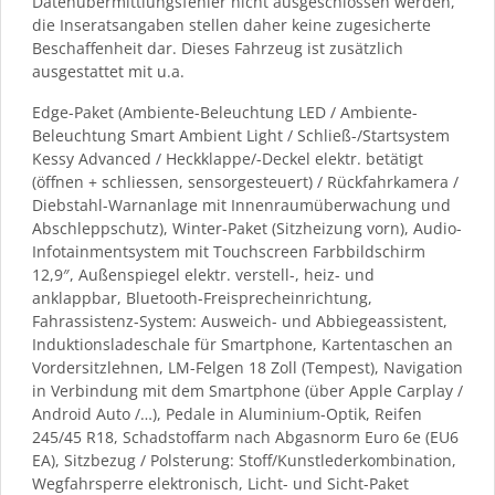
Datenübermittlungsfehler nicht ausgeschlossen werden,
die Inseratsangaben stellen daher keine zugesicherte
Beschaffenheit dar. Dieses Fahrzeug ist zusätzlich
ausgestattet mit u.a.
Edge-Paket (Ambiente-Beleuchtung LED / Ambiente-
Beleuchtung Smart Ambient Light / Schließ-/Startsystem
Kessy Advanced / Heckklappe/-Deckel elektr. betätigt
(öffnen + schliessen, sensorgesteuert) / Rückfahrkamera /
Diebstahl-Warnanlage mit Innenraumüberwachung und
Abschleppschutz), Winter-Paket (Sitzheizung vorn), Audio-
Infotainmentsystem mit Touchscreen Farbbildschirm
12,9″, Außenspiegel elektr. verstell-, heiz- und
anklappbar, Bluetooth-Freisprecheinrichtung,
Fahrassistenz-System: Ausweich- und Abbiegeassistent,
Induktionsladeschale für Smartphone, Kartentaschen an
Vordersitzlehnen, LM-Felgen 18 Zoll (Tempest), Navigation
in Verbindung mit dem Smartphone (über Apple Carplay /
Android Auto /…), Pedale in Aluminium-Optik, Reifen
245/45 R18, Schadstoffarm nach Abgasnorm Euro 6e (EU6
EA), Sitzbezug / Polsterung: Stoff/Kunstlederkombination,
Wegfahrsperre elektronisch, Licht- und Sicht-Paket