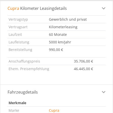
Cupra
Kilometer Leasingdetails
Leasingdetails
Fahrzeugdetails
Ausstattung
Bes
Vertragstyp
Gewerblich und privat
Vertragsart
Kilometerleasing
Laufzeit
60 Monate
Laufleistung
5000 km/Jahr
Bereitstellung
990,00 €
Anschaffungspreis
35.706,00 €
Ehem. Preisempfehlung
46.445,00 €
Fahrzeugdetails
Merkmale
Marke
Cupra