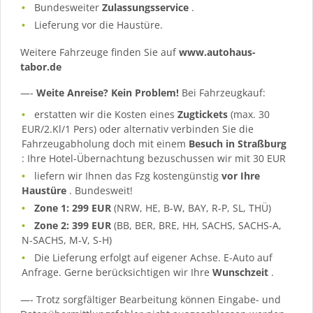
Bundesweiter
Zulassungsservice
.
Lieferung vor die Haustüre.
Weitere Fahrzeuge finden Sie auf
www.autohaus-
tabor.de
—-
Weite Anreise? Kein Problem!
Bei Fahrzeugkauf:
erstatten wir die Kosten eines
Zugtickets
(max. 30
EUR/2.Kl/1 Pers) oder alternativ verbinden Sie die
Fahrzeugabholung doch mit einem
Besuch in Straßburg
: Ihre Hotel-Übernachtung bezuschussen wir mit 30 EUR
liefern wir Ihnen das Fzg kostengünstig
vor Ihre
Haustüre
. Bundesweit!
Zone 1: 299 EUR
(NRW, HE, B-W, BAY, R-P, SL, THÜ)
Zone 2: 399 EUR
(BB, BER, BRE, HH, SACHS, SACHS-A,
N-SACHS, M-V, S-H)
Die Lieferung erfolgt auf eigener Achse. E-Auto auf
Anfrage. Gerne berücksichtigen wir Ihre
Wunschzeit
.
—- Trotz sorgfältiger Bearbeitung können Eingabe- und