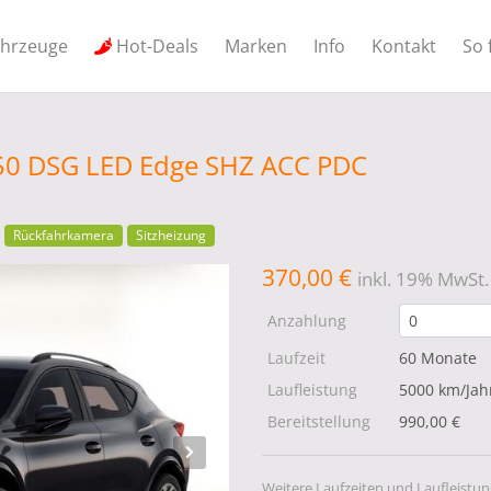
ahrzeuge
Hot-Deals
Marken
Info
Kontakt
So 
150 DSG LED Edge SHZ ACC PDC
Rückfahrkamera
Sitzheizung
370,00 €
inkl. 19% MwSt.
Anzahlung
Laufzeit
60 Monate
Laufleistung
5000 km/Jah
Bereitstellung
990,00 €
Weitere Laufzeiten und Laufleistun