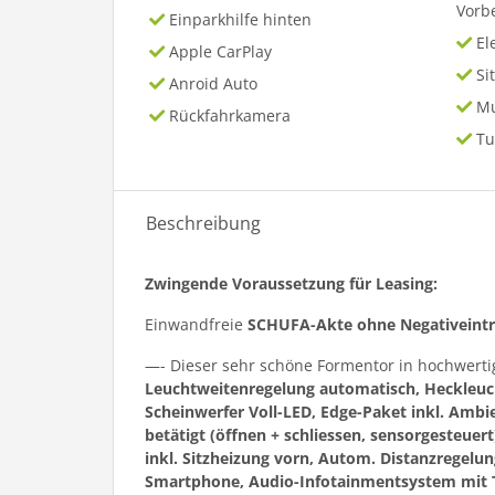
Vorb
Einparkhilfe hinten
El
Apple CarPlay
Si
Anroid Auto
Mu
Rückfahrkamera
Tu
Beschreibung
Zwingende Voraussetzung für Leasing:
Einwandfreie
SCHUFA-Akte ohne Negativeint
—- Dieser sehr schöne Formentor in hochwert
Leuchtweitenregelung automatisch, Heckleuch
Scheinwerfer Voll-LED, Edge-Paket inkl. Amb
betätigt (öffnen + schliessen, sensorgesteu
inkl. Sitzheizung vorn, Autom. Distanzregelu
Smartphone, Audio-Infotainmentsystem mit Tou