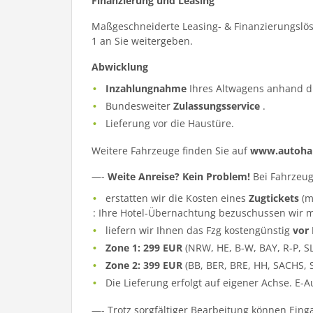
Finanzierung und Leasing
Maßgeschneiderte Leasing- & Finanzierungslös
1 an Sie weitergeben.
Abwicklung
Inzahlungnahme
Ihres Altwagens anhand d
Bundesweiter
Zulassungsservice
.
Lieferung vor die Haustüre.
Weitere Fahrzeuge finden Sie auf
www.autohau
—-
Weite Anreise? Kein Problem!
Bei Fahrzeug
erstatten wir die Kosten eines
Zugtickets
(m
: Ihre Hotel-Übernachtung bezuschussen wir m
liefern wir Ihnen das Fzg kostengünstig
vor
Zone 1: 299 EUR
(NRW, HE, B-W, BAY, R-P, S
Zone 2: 399 EUR
(BB, BER, BRE, HH, SACHS, 
Die Lieferung erfolgt auf eigener Achse. E-
—- Trotz sorgfältiger Bearbeitung können Eing