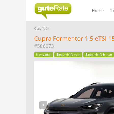
Home
F
Zurück
Cupra Formentor 1.5 eTSI 
#586073
Navigation
Einparkhilfe vorn
Einparkhilfe hinten