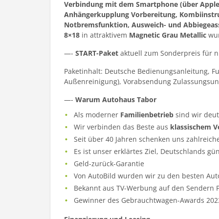
Verbindung mit dem Smartphone (über Apple C
Anhängerkupplung Vorbereitung, Kombiinstrume
Notbremsfunktion, Ausweich- und Abbiegeassi
8×18
in attraktivem
Magnetic Grau Metallic
wur
—-
START-Paket
aktuell zum Sonderpreis für 
Paketinhalt: Deutsche Bedienungsanleitung, F
Außenreinigung), Vorabsendung Zulassungsun
—-
Warum Autohaus Tabor
Als moderner
Familienbetrieb
sind wir deu
Wir verbinden das Beste aus
klassischem V
Seit über 40 Jahren schenken uns zahlreich
Es ist unser erklärtes Ziel, Deutschlands gü
Geld-zurück-Garantie
Von AutoBild wurden wir zu den besten Aut
Bekannt aus TV-Werbung auf den Sendern Pr
Gewinner des Gebrauchtwagen-Awards 202