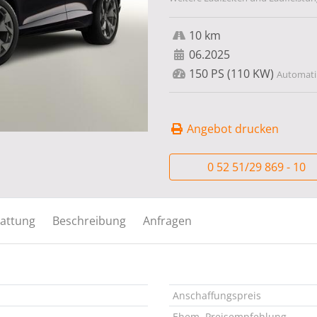
10 km
06.2025
150 PS (110 KW)
Automatik
Angebot drucken
0 52 51/29 869 - 10
attung
Beschreibung
Anfragen
Anschaffungspreis
Ehem. Preisempfehlung