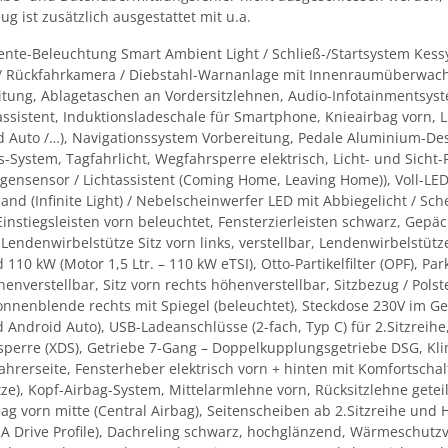
g ist zusätzlich ausgestattet mit u.a.
nte-Beleuchtung Smart Ambient Light / Schließ-/Startsystem Kessy
rt) / Rückfahrkamera / Diebstahl-Warnanlage mit Innenraumüberwa
itung, Ablagetaschen an Vordersitzlehnen, Audio-Infotainmentsyst
sistent, Induktionsladeschale für Smartphone, Knieairbag vorn, 
 Auto /…), Navigationssystem Vorbereitung, Pedale Aluminium-Des
System, Tagfahrlicht, Wegfahrsperre elektrisch, Licht- und Sicht-
Regensensor / Lichtassistent (Coming Home, Leaving Home)), Voll-L
nd (Infinite Light) / Nebelscheinwerfer LED mit Abbiegelicht / Sc
stiegsleisten vorn beleuchtet, Fensterzierleisten schwarz, Gepä
, Lendenwirbelstütze Sitz vorn links, verstellbar, Lendenwirbelstütz
110 kW (Motor 1,5 Ltr. – 110 kW eTSI), Otto-Partikelfilter (OPF), P
henverstellbar, Sitz vorn rechts höhenverstellbar, Sitzbezug / Polst
Sonnenblende rechts mit Spiegel (beleuchtet), Steckdose 230V im G
 Android Auto), USB-Ladeanschlüsse (2-fach, Typ C) für 2.Sitzreihe,
ialsperre (XDS), Getriebe 7-Gang – Doppelkupplungsgetriebe DSG, K
fahrerseite, Fensterheber elektrisch vorn + hinten mit Komfortscha
sitze), Kopf-Airbag-System, Mittelarmlehne vorn, Rücksitzlehne get
ag vorn mitte (Central Airbag), Seitenscheiben ab 2.Sitzreihe und H
A Drive Profile), Dachreling schwarz, hochglänzend, Wärmeschutz