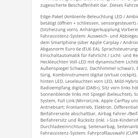
zugesicherte Beschaffenheit dar. Dieses Fahrzeu
Edge-Paket (Ambiente-Beleuchtung LED / Ambie
betätigt (öffnen + schliessen, sensorgesteue
(Sitzheizung vorn), Anhängerkupplung Vorbere
Fahrassistenz-System: Ausweich- und Abbiegeas
dem Smartphone (über Apple Carplay / Android
Abgasnorm Euro 6e (EU6 EA), Sprachsteuerungs-
Einschaltautomatik für Fahrlicht / Licht- und 
Heckleuchten Voll-LED mit dynamischem Lichtba
Außenspiegel Schwarz, Dachhimmel schwarz, Ein
türig, Kombiinstrument digital (virtual cockpit)
hinten LED, Leseleuchten vorn LED, Mild-Hybrid 
Radioempfang digital (DAB+), Sitz vorn links hö
Sonnenblende links mit Spiegel (beleuchtet), 
System, Full Link (MirrorLink, Apple CarPlay und
Antriebsart: Frontantrieb, Elektron. Different
Beifahrerseite abschaltbar, Airbag Fahrer-/Bei
Beifahrersitz und Rücksitz (inkl. i-Size-Kinder
Durchladeeinrichtung, Seitenairbag, Seitenairb
Fahrassistenz-System: Fahrprofilauswahl (CUPR