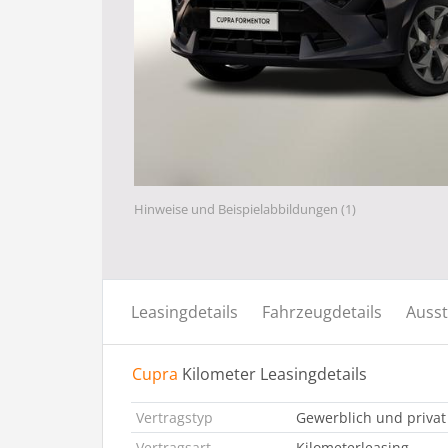
Hinweise und Beispielabbildungen (1)
Leasingdetails
Fahrzeugdetails
Ausst
Cupra
Kilometer Leasingdetails
Vertragstyp
Gewerblich und privat
Vertragsart
Kilometerleasing