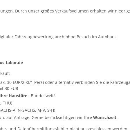
ungen. Durch unser großes Verkaufsvolumen erhalten wir niedrigs
igitaler Fahrzeugbewertung auch ohne Besuch im Autohaus.
s-tabor.de
kauf:
ax. 30 EUR/2.Kl/1 Pers) oder alternativ verbinden Sie die Fahrze
it 30 EUR
 Ihre Haustüre
. Bundesweit!
L, THÜ)
SACHS-A, N-SACHS, M-V, S-H)
Auto auf Anfrage. Gerne berücksichtigen wir Ihre
Wunschzeit
.
abe- und Datenübermittlungsfehler nicht ausgeschlossen werden, 