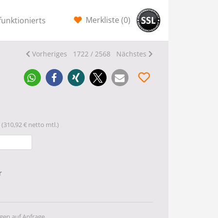
Merkliste (
0
)
funktionierts
Vorheriges
1722 / 2568
Nächstes
(310,92 € netto mtl.)
r
gen auf Anfrage.