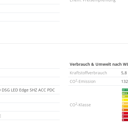
Verbrauch & Umwelt nach W
Kraftstoffverbrauch
5,8
2
CO
-Emission
132
50 DSG LED Edge SHZ ACC PDC
2
CO
-Klasse
c