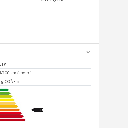
LTP
 l/100 km (komb.)
2
 g CO
/km