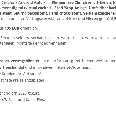
arplay / Android Auto /…), Klimaanlage Climatronic 3-Zonen, N
nt digital (virtual cockpit), Start/Stop-Anlage, Umfeldbeobach
stent, Spurhalteassistent, Fernlichtassistent, Verkehrszeiche
de in unseren Vertragswerkstätten auf Herz und Nieren geprüft!
nur
195 EUR
erhältlich.
ußmatten Velours, Verbandskasten, Warndreieck, Warnweste, Neuw
terlagen, Montage Kennzeichenhalter
tscher
Vertragshändler
mit mehrfach ausgezeichneten Werkstätten
ertragshandel
und innovativem
Internet-Autohaus
.
e Kunden ihr Vertrauen!
nstigste Preise anzubieten.
ohändlern 2020 gekürt.
o7, Sat.1 und Kabel Eins.
3.