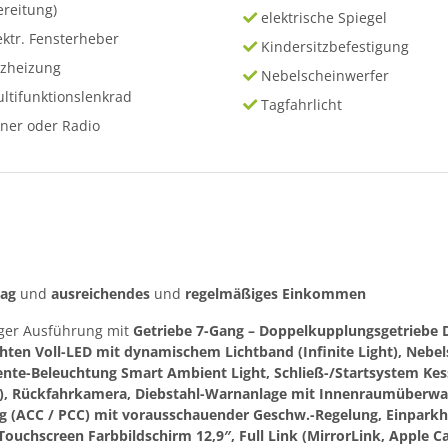
ereitung)
elektrische Spiegel
ektr. Fensterheber
Kindersitzbefestigung
tzheizung
Nebelscheinwerfer
ltifunktionslenkrad
Tagfahrlicht
ner oder Radio
rag
und
ausreichendes
und
regelmäßiges
Einkommen
iger Ausführung mit
Getriebe 7-Gang – Doppelkupplungsgetriebe D
ten Voll-LED mit dynamischem Lichtband (Infinite Light), Nebel
iente-Beleuchtung Smart Ambient Light, Schließ-/Startsystem Ke
ert), Rückfahrkamera, Diebstahl-Warnanlage mit Innenraumüberw
ng (ACC / PCC) mit vorausschauender Geschw.-Regelung, Einparkhi
chscreen Farbbildschirm 12,9″, Full Link (MirrorLink, Apple Ca