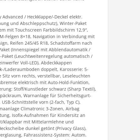
 Advanced / Heckklappe/-Deckel elektr.
chung und Abschleppschutz), Winter-Paket
em mit Touchscreen Farbbildschirm 12,9″,
LM-Felgen 8×18, Navigation in Verbindung mit
ign, Reifen 245/45 R18, Schadstoffarm nach
Paket (Innenspiegel mit Abblendautomatik /
ED-Paket (Leuchtweitenregelung automatisch /
heinwerfer Voll-LED), Abdeckkappen
ck-/Laderaumboden doppelt, Karosserie: 5-
e Sitz vorn rechts, verstellbar, Leseleuchten
arkbremse elektrisch mit Auto-Hold-Funktion,
erung: Stoff/Kunstleder schwarz (Sharp Textil),
epäckraum, Warnanlage für Sicherheitsgurt-
 USB-Schnittstelle vorn (2-fach, Typ C),
limaanlage Climatronic 3-Zonen, Airbag
ltung, Isofix-Aufnahmen für Kindersitz an
eilt/klappbar mit Mittelarmlehne und
eckscheibe dunkel getönt (Privacy Glass),
verglasung, Fahrassistenz-System: Autom.