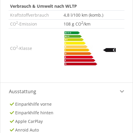
Verbrauch & Umwelt nach WLTP
Kraftstoffverbrauch
4,8 l/100 km (komb.)
2
2
CO
-Emission
108 g CO
/km
2
CO
-Klasse
Ausstattung
Einparkhilfe vorne
Einparkhilfe hinten
Apple CarPlay
Anroid Auto