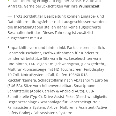
Die Lieferung erfolgt auf eigener Achse. E-Auto auf
Anfrage. Gerne berücksichtigen wir Ihre
Wunschzeit
.
—- Trotz sorgfältiger Bearbeitung können Eingabe- und
Datenübermittlungsfehler nicht ausgeschlossen werden,
die Inseratsangaben stellen daher keine zugesicherte
Beschaffenheit dar. Dieses Fahrzeug ist zusätzlich
ausgestattet mit u.a.
Einparkhilfe vorn und hinten inkl. Parksensoren seitlich,
Fahrmodusschalter, Isofix-Aufnahmen für Kindersitz,
Lendenwirbelstütze Sitz vorn links, Leseleuchten vorn
und hinten, LM-Felgen 18″ (schwarz/grau, glanzgedreht),
Multifunktionsanzeige mit HD Touchscreen-Farbdisplay
10 Zoll, Notrufsystem eCall, Reifen 195/60 R18,
Rückfahrkamera, Schadstoffarm nach Abgasnorm Euro 6e
(EU6 EA), Sitze vorn höhenverstellbar, Smartphone-
Schnittstelle (Apple CarPlay & Android Auto), USB-
Schnittstelle (Typ C), Drive-Assist-Paket (Geschwindigkeits-
Begrenzeranlage / Warnanlage für Sicherheitsgurte /
Fahrassistenz-System: Aktiver Notbrems-Assistent (Active
Safety Brake) / Fahrassistenz-System: