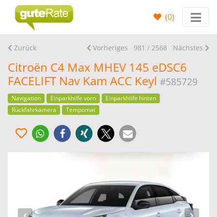
(
0
)
Zurück
Vorheriges
981 / 2568
Nächstes
Citroën C4 Max MHEV 145 eDSC6
FACELIFT Nav Kam ACC Keyl
#585729
Navigation
Einparkhilfe vorn
Einparkhilfe hinten
Rückfahrkamera
Tempomat