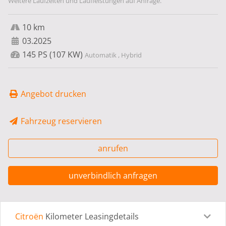
Weitere Laufzeiten und Laufleistungen auf Anfrage.
10 km
03.2025
145 PS (107 KW)
Automatik , Hybrid
Angebot drucken
Fahrzeug reservieren
anrufen
unverbindlich anfragen
Citroën
Kilometer Leasingdetails
Leasingdetails
Fahrzeugdetails
Ausstattung
Bes