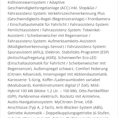
Kollisionswarnsystem / Adaptive
Geschwindigkeitsregelanlage (ACC) inkl. Stop&Go /
Fahrassistenz-System: Verkehrszeichenerkennung Plus
(Geschwindigkeits-Regel-/Begrenzeranlage) / Frontkamera
/ Einschaltautomatik für Fahrlicht / Fahrassistenz-System:
Fernlichtassistent / Fahrassistenz-System: Totwinkel-
Assistent / Scheibenwischer mit Regensensor /
Fahrassistenz-System: Aufmerksamkeits-Assistent
(Müdigkeitserkennungs-Sensor) / Fahrassistenz-System:
Spurassistent (AFIL)), Elektron. Stabilitäts-Programm (ESP)
(Antischlupfregelung (ASR)), Scheinwerfer Eco-LED
(Einschaltautomatik für Fahrlicht / Scheibenwischer mit
Regensensor), Außenspiegel schwarz, Comfort Federung
(Citroen Advanced), Innenspiegel mit Abblendautomatik,
Karosserie: 5-türig, Koffer-/Laderaumboden variabel
(Moduboard), Kombiinstrument digital (7 Zoll), Mild-
Hybrid 100 kW (Motor 1,2 Ltr. – 100 kW), Otto-Partikelfilter
(GPF), Parkbremse elektrisch, Rücksitz mit Armlehne,
Audio-Navigationssystem: MyCitroen Drive, USB-
Anschlüsse (Typ A, 2-fach), Anti-Blockier-System (ABS),
Getriebe Automatik – Doppelkupplungsgetriebe (6-Stufen,