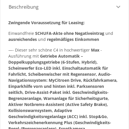
Beschreibung
Zwingende Voraussetzung für Leasing:
Einwandfreie
SCHUFA-Akte ohne Negativeintrag
und
ausreichendes
und
regelmäßiges
Einkommen
—- Dieser sehr schöne C4 in hochwertiger
Max
-
Ausführung mit
Getriebe Automatik –
Doppelkupplungsgetriebe (6-Stufen, Hybrid),
Scheinwerfer Eco-LED inkl. Einschaltautomatik für
Fahrlicht, Scheibenwischer mit Regensensor, Audio-
Navigationssystem: MyCitroen Drive, Rückfahrkamera,
Einparkhilfe vorn und hinten inkl. Parksensoren
seitlich, Drive-Assist-Paket inkl. Geschwindigkeits-
Begrenzeranlage, Warnanlage für Sicherheitsgurte,
Aktiver Notbrems-Assistent (Active Safety Brake),
Kollisionswarnsystem, Adaptive
Geschwindigkeitsregelanlage (ACC) inkl. Stop&Go,
Verkehrszeichenerkennung Plus (Geschwindigkeits-
Regel-/Begrenzeranlage), Frontkamera,