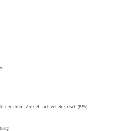
en
ückleuchten, Antriebsart: Vollelektrisch (BEV)
ttung