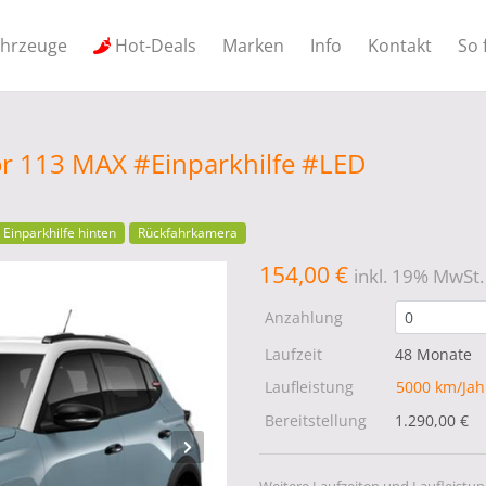
ahrzeuge
Hot-Deals
Marken
Info
Kontakt
So 
or 113 MAX #Einparkhilfe #LED
Einparkhilfe hinten
Rückfahrkamera
154,00 €
inkl. 19% MwSt.
Anzahlung
Laufzeit
48 Monate
Laufleistung
5000 km/Ja
Bereitstellung
1.290,00 €