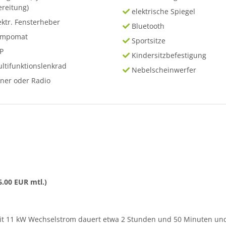
ereitung)
elektrische Spiegel
ektr. Fensterheber
Bluetooth
empomat
Sportsitze
P
Kindersitzbefestigung
ltifunktionslenkrad
Nebelscheinwerfer
ner oder Radio
6.00 EUR mtl.)
mit 11 kW Wechselstrom dauert etwa 2 Stunden und 50 Minuten und