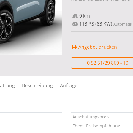
Weitere Laufzeiten und Laufleistun
0 km
113 PS (83 KW)
Automatik ,
Angebot drucken
0 52 51/29 869 - 10
attung
Beschreibung
Anfragen
Anschaffungspreis
Ehem. Preisempfehlung