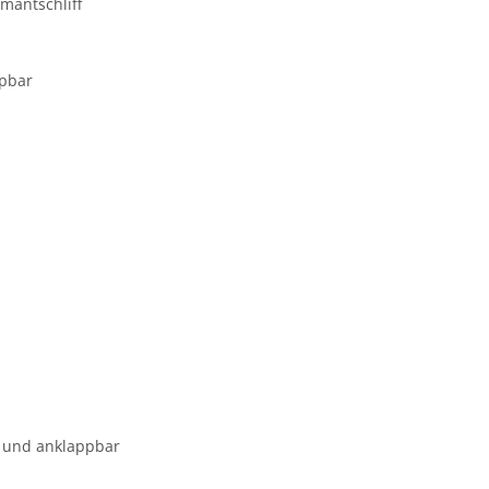
amantschliff
ppbar
ar und anklappbar