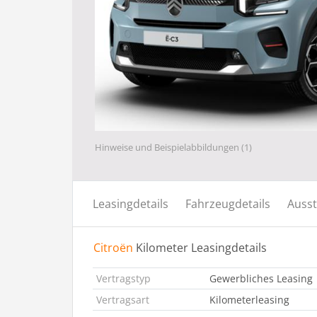
Hinweise und Beispielabbildungen (1)
Leasingdetails
Fahrzeugdetails
Ausst
Citroën
Kilometer Leasingdetails
Vertragstyp
Gewerbliches Leasing
Vertragsart
Kilometerleasing