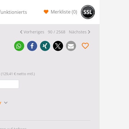
Merkliste (
0
)
funktionierts
Vorheriges
90 / 2568
Nächstes
(129,41 € netto mtl.)
hr