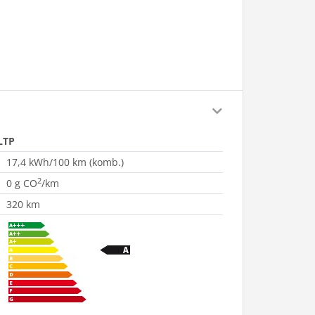
LTP
17,4 kWh/100 km (komb.)
2
0 g CO
/km
320 km