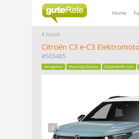
Home
F
Zurück
Citroën C3 e-C3 Elektromot
#565485
Navigation
Head-Up-Display
Einparkhilfe vorn