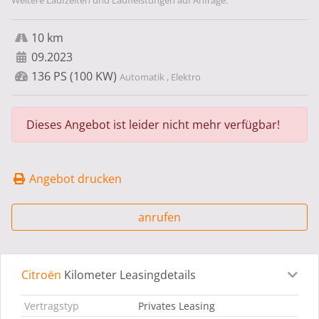
Weitere Laufzeiten und Laufleistungen auf Anfrage.
10 km
09.2023
136 PS (100 KW)
Automatik , Elektro
Dieses Angebot ist leider nicht mehr verfügbar!
Angebot drucken
anrufen
Citroën
Kilometer Leasingdetails
Leasingdetails
Fahrzeugdetails
Ausstattung
Bes
Vertragstyp
Privates Leasing