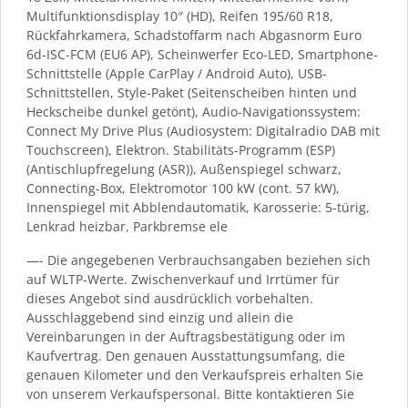
Multifunktionsdisplay 10″ (HD), Reifen 195/60 R18,
Rückfahrkamera, Schadstoffarm nach Abgasnorm Euro
6d-ISC-FCM (EU6 AP), Scheinwerfer Eco-LED, Smartphone-
Schnittstelle (Apple CarPlay / Android Auto), USB-
Schnittstellen, Style-Paket (Seitenscheiben hinten und
Heckscheibe dunkel getönt), Audio-Navigationssystem:
Connect My Drive Plus (Audiosystem: Digitalradio DAB mit
Touchscreen), Elektron. Stabilitäts-Programm (ESP)
(Antischlupfregelung (ASR)), Außenspiegel schwarz,
Connecting-Box, Elektromotor 100 kW (cont. 57 kW),
Innenspiegel mit Abblendautomatik, Karosserie: 5-türig,
Lenkrad heizbar, Parkbremse ele
—- Die angegebenen Verbrauchsangaben beziehen sich
auf WLTP-Werte. Zwischenverkauf und Irrtümer für
dieses Angebot sind ausdrücklich vorbehalten.
Ausschlaggebend sind einzig und allein die
Vereinbarungen in der Auftragsbestätigung oder im
Kaufvertrag. Den genauen Ausstattungsumfang, die
genauen Kilometer und den Verkaufspreis erhalten Sie
von unserem Verkaufspersonal. Bitte kontaktieren Sie