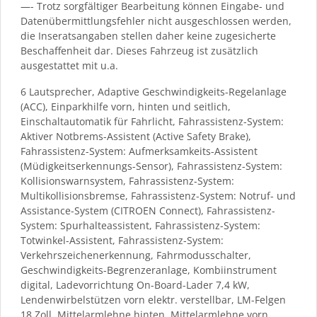
—- Trotz sorgfältiger Bearbeitung können Eingabe- und
Datenübermittlungsfehler nicht ausgeschlossen werden,
die Inseratsangaben stellen daher keine zugesicherte
Beschaffenheit dar. Dieses Fahrzeug ist zusätzlich
ausgestattet mit u.a.
6 Lautsprecher, Adaptive Geschwindigkeits-Regelanlage
(ACC), Einparkhilfe vorn, hinten und seitlich,
Einschaltautomatik für Fahrlicht, Fahrassistenz-System:
Aktiver Notbrems-Assistent (Active Safety Brake),
Fahrassistenz-System: Aufmerksamkeits-Assistent
(Müdigkeitserkennungs-Sensor), Fahrassistenz-System:
Kollisionswarnsystem, Fahrassistenz-System:
Multikollisionsbremse, Fahrassistenz-System: Notruf- und
Assistance-System (CITROEN Connect), Fahrassistenz-
System: Spurhalteassistent, Fahrassistenz-System:
Totwinkel-Assistent, Fahrassistenz-System:
Verkehrszeichenerkennung, Fahrmodusschalter,
Geschwindigkeits-Begrenzeranlage, Kombiinstrument
digital, Ladevorrichtung On-Board-Lader 7,4 kW,
Lendenwirbelstützen vorn elektr. verstellbar, LM-Felgen
18 Zoll, Mittelarmlehne hinten, Mittelarmlehne vorn,