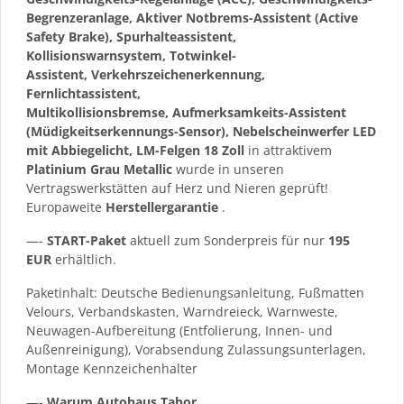
Begrenzeranlage, Aktiver Notbrems-Assistent (Active
Safety Brake), Spurhalteassistent,
Kollisionswarnsystem, Totwinkel-
Assistent, Verkehrszeichenerkennung,
Fernlichtassistent,
Multikollisionsbremse, Aufmerksamkeits-Assistent
(Müdigkeitserkennungs-Sensor), Nebelscheinwerfer LED
mit Abbiegelicht, LM-Felgen 18 Zoll
in attraktivem
Platinium Grau Metallic
wurde in unseren
Vertragswerkstätten auf Herz und Nieren geprüft!
Europaweite
Herstellergarantie
.
—-
START-Paket
aktuell zum Sonderpreis für nur
195
EUR
erhältlich.
Paketinhalt: Deutsche Bedienungsanleitung, Fußmatten
Velours, Verbandskasten, Warndreieck, Warnweste,
Neuwagen-Aufbereitung (Entfolierung, Innen- und
Außenreinigung), Vorabsendung Zulassungsunterlagen,
Montage Kennzeichenhalter
—-
Warum Autohaus Tabor