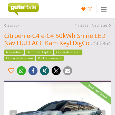
(
0
)
Zurück
1 / 2568
Nächstes
Citroën ë-C4 e-C4 50kWh Shine LED
Nav HUD ACC Kam Keyl DigCo
#566864
Navigation
Head-Up-Display
Einparkhilfe vorn
Einparkhilfe hinten
Rückfahrkamera