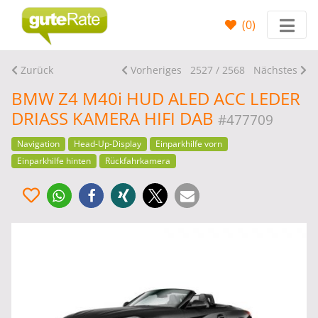
(
0
)
Zurück
Vorheriges
2527 / 2568
Nächstes
BMW Z4 M40i HUD ALED ACC LEDER
DRIASS KAMERA HIFI DAB
#477709
Navigation
Head-Up-Display
Einparkhilfe vorn
Einparkhilfe hinten
Rückfahrkamera