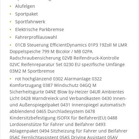
Alufelgen
Sportpaket
Sportfahrwerk
Elektrische Parkbremse
Fahrerprofilauswahl
01CB Steuerung EfficientDynamics 01P3 19Zoll M LMR
Doppelspeiche 799 M Bicolor / MB 02PA
Radschraubensicherung 02VB Reifendruck-Kontrolle
02VC Reifenreparatur Set 0230 EU spezifische Umfänge
03M2 M Sportbremse
rot hochglänzend 0302 Alarmanlage 0322
Komfortzugang 0387 Windschutz 04GQ M
Sicherheitsgurte 04NE Blow by-Heizer 04UR Ambientes
Licht 0428 Warndreieck und Verbandkasten 0430 Innen-
und Außenspiegelpaket 0431 Innenspiegel automatisch
abblendend 0465 Durchladesystem 0478
Kindersitzbefestigung ISOFIX für Beifahrer(EU) 0488
Lordosenstütze für Fahrer und Beifahrer 0493
Ablagenpaket 0494 Sitzheizung für Fahrer und Beifahrer
05AC Fernlichtassistent 05AS Driving Assistant 05AV