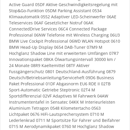
Active Guard 05DF Aktive Geschwindigkeitsregelung mit
Stop&Go-Funktion 05DM Parking Assistant 0534
Klimaautomatik 0552 Adaptiver LED-Scheinwerfer 06AE
Teleservices 06AF Gesetzlicher Notruf 06AK
ConnectedDrive Services 06C4 Connected Package
Professional 06NW Telefonie mit Wireless Charging 06U3
BMW Live Cockpit Professional 06WD WLAN Hotspot 0610
BMW Head-Up Display 0654 DAB-Tuner 07M9 M
Hochglanz Shadow Line mit erweiterten Umfängen 07R7
Innovationspaket 08KA Ölwartungsintervall 30000 km /
24 Monate 08R9 Kaeltemittel 08TF Aktiver
Fussgängerschutz 0801 Deutschland-Ausführung 0879
Deutsch/Betriebsanleitung/Serviceheft 09D6 Business
Paket Professional 01DF Abgasnorm EU6 RDE II 02TB
Sport-Automatic Getriebe Steptronic 02T4 M
Sportdifferenzial 02VF Adaptives M Fahrwerk 04AW
Instrumententafel in Sensatec 04KK M Interieurleisten
Aluminium Tetragon 0548 Kilometertacho 0563
Lichtpaket 0676 HiFi-Lautsprechersystem 0710 M
Lederlenkrad 0711 M Sportsitze für Fahrer und Beifahrer
0715 M Aerodynamikpaket 0760 M Hochglanz Shadow