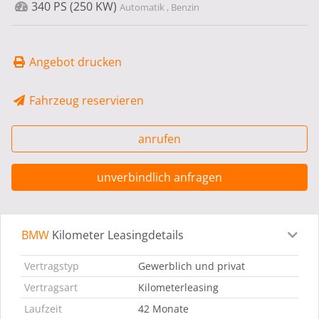
340 PS (250 KW)
Automatik , Benzin
Angebot drucken
Fahrzeug reservieren
anrufen
unverbindlich anfragen
BMW
Kilometer Leasingdetails
Leasingdetails
Fahrzeugdetails
Ausstattung
Bes
Vertragstyp
Gewerblich und privat
Vertragsart
Kilometerleasing
Laufzeit
42 Monate