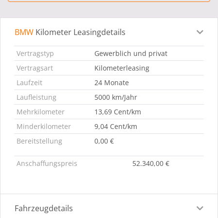
BMW
Kilometer Leasingdetails
Leasingdetails
Fahrzeugdetails
Ausstattung
Bes
Vertragstyp
Gewerblich und privat
Vertragsart
Kilometerleasing
Laufzeit
24 Monate
Laufleistung
5000 km/Jahr
Mehrkilometer
13,69 Cent/km
Minderkilometer
9,04 Cent/km
Bereitstellung
0,00 €
Anschaffungspreis
52.340,00 €
Fahrzeugdetails