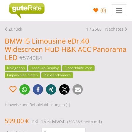
(
0
)
Zurück
1 / 2568
Nächstes
BMW i5 Limousine eDr.40
Widescreen HuD H&K ACC Panorama
LED
#574084
Navigation
Head-Up-Display
Einparkhilfe vorn
Einparkhilfe hinten
Rückfahrkamera
Hinweise und Beispielabbildungen (1)
599,00 €
inkl. 19% MwSt.
(503,36 € netto mtl.)