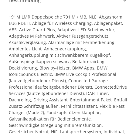
Beschreibung
19“ M LMR Doppelspeiche 791 M / MB, NLE, Abgasnorm
EU6 RDE II, Ablage für Wireless Charging, Ablagenpaket,
ABS, Active Guard Plus, Adaptiver LED-Scheinwerfer,
Adaptives M Fahrwerk, Aktiver Fussgängerschutz,
Akustikverglasung, Alarmanlage mit Fernbedienung,
Ambientes Licht, Anhaengerkupplung,
Anhängerkupplung mit schwenkbarem Kugelkopf,
Außenspiegelkappen schwarz, Beifahrerairbag-
Deaktivierung, Blow by-Heizer, BMW Apps, BMW
IconicSounds Electric, BMW Live Cockpit Professional
(laufzeitgebundener Dienst), Connected Package
Professional (laufzeitgebundener Dienst), ConnectedDrive
Services (laufzeitgebundener Dienst), DAB Tuner,
Dachreling, Driving Assistant, Entertainment Paket, Entfall
Zusatz-Schriftzug außen, Fernlichtassistent, Flexible Fast
Charger (Mode 2), Fondkopfstützen klappbar,
Galvanikapplikation für Bedienelemente,
Geschwindigkeitsregelung mit Bremsfunktion,
Gesetzlicher Notruf, HiFi Lautsprechersystem, Individual,