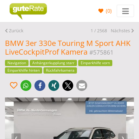
(
0
)
Zurück
1 / 2568
Nächstes
BMW 3er 330e Touring M Sport AHK
LiveCockpitProf Kamera
#575861
Navigation
Anhängerkupplung starr
Einparkhilfe vorn
Einparkhilfe hinten
Rückfahrkamera