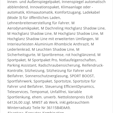
Innen- und Außenspiegelpaket, Innenspiegel automatisch
abblendend, Innovationspaket, Klimaanlage oder -
automatik, Klimaautomatik, Komfortzugang, Ladekabel
(Mode 3) für öffentliches Laden,
Lehnenbreitenverstellung für Fahrer, M
Aerodynamikpaket, M Dachreling Hochglanz Shadow Line,
M Hochglanz Shadow Line, M Hochglanz Shadow Line, M
Hochglanz Shadow Line mit erweiterten Umfängen, M
Interieurleisten Aluminium Rhombicle Anthrazit, M
Lederlenkrad, M Leuchten Shadow Line, M
Sicherheitsgurte, M Sportbremse, rot hochglänzend, M
Sportpaket, M Sportpaket Pro, Notlaufeigenschaften,
Parking Assistant, Radschraubensicherung, Reifendruck-
Kontrolle, Sitzheizung, Sitzheizung für Fahrer und
Beifahrer, Sonnenschutzverglasung, SPORT BOOST,
Sportfahrwerk, Sportpaket, Sportsitze, Sportsitze für
Fahrer und Beifahrer, Steuerung EfficientDynamics,
Teleservices, Tempomat, Unfallfrei, Variable
Sportlenkung, ehem. unverb. Nettolistenpreis EUR
64126,00 zzgl. MWST ab Werk, inkl.gebrauchtem
Winterradsatz Teile Nr 36115B4EAA9,
Alcantara-/Sensatec-Kombination