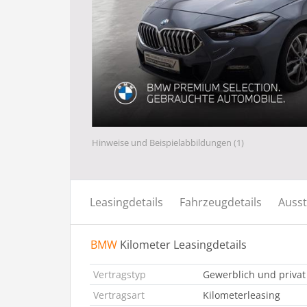
Hinweise und Beispielabbildungen (1)
Leasingdetails
Fahrzeugdetails
Ausst
BMW
Kilometer Leasingdetails
Vertragstyp
Gewerblich und privat
Vertragsart
Kilometerleasing