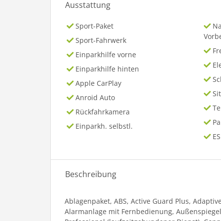
Ausstattung
Sport-Paket
Na
Vorb
Sport-Fahrwerk
Fr
Einparkhilfe vorne
El
Einparkhilfe hinten
Sc
Apple CarPlay
Si
Anroid Auto
T
Rückfahrkamera
P
Einparkh. selbstl.
ES
Beschreibung
Ablagenpaket, ABS, Active Guard Plus, Adaptiv
Alarmanlage mit Fernbedienung, Außenspiegelp