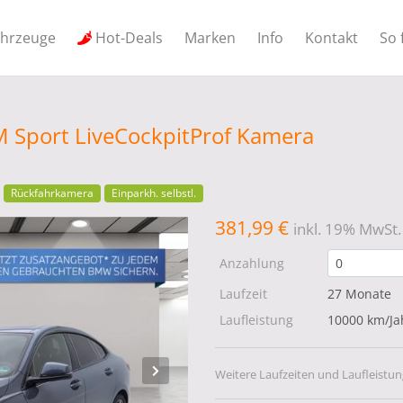
ahrzeuge
Hot-Deals
Marken
Info
Kontakt
So 
 Sport LiveCockpitProf Kamera
Rückfahrkamera
Einparkh. selbstl.
381,99 €
inkl. 19% MwSt.
Anzahlung
Laufzeit
27 Monate
Laufleistung
10000 km/Ja
Weitere Laufzeiten und Laufleistun