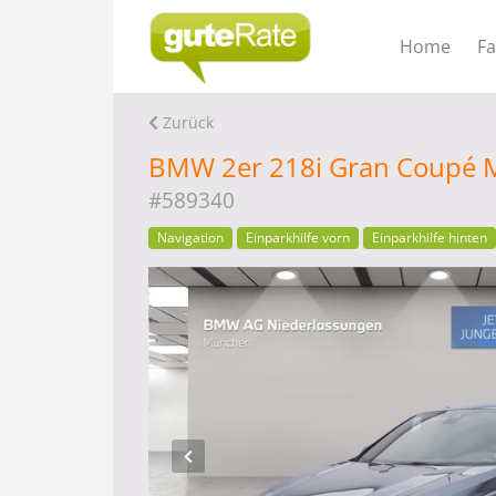
Home
F
Zurück
BMW 2er 218i Gran Coupé M
#589340
Navigation
Einparkhilfe vorn
Einparkhilfe hinten