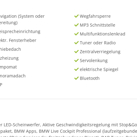
vigation (System oder
Wegfahrsperre
ereitung)
MP3 Schnittstelle
eisprecheinrichtung
Multifunktionslenkrad
ektr. Fensterheber
Tuner oder Radio
hiebedach
Zentralverriegelung
tzheizung
Servolenkung
empomat
elektrische Spiegel
anoramadach
Bluetooth
P
er LED-Scheinwerfer, Aktive Geschwindigkeitsregelung mit Stop&Go
aket, BMW Apps, BMW Live Cockpit Professional (laufzeitgebunde