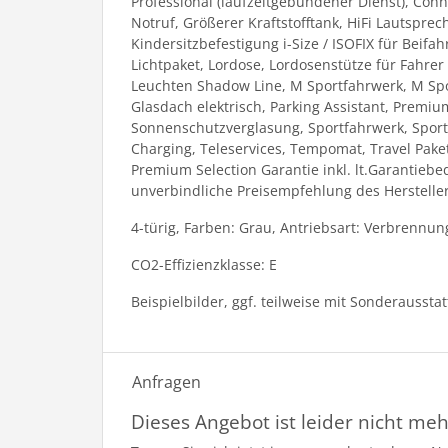
Professional (laufzeitgebundener Dienst), Conn
Notruf, Größerer Kraftstofftank, HiFi Lautspr
Kindersitzbefestigung i-Size / ISOFIX für Bei
Lichtpaket, Lordose, Lordosenstütze für Fahr
Leuchten Shadow Line, M Sportfahrwerk, M Spo
Glasdach elektrisch, Parking Assistant, Premiu
Sonnenschutzverglasung, Sportfahrwerk, Sportsi
Charging, Teleservices, Tempomat, Travel Pake
Premium Selection Garantie inkl. lt.Garantieb
unverbindliche Preisempfehlung des Hersteller
4-türig, Farben: Grau, Antriebsart: Verbrennun
CO2-Effizienzklasse: E
Beispielbilder, ggf. teilweise mit Sonderaussta
Anfragen
Dieses Angebot ist leider nicht meh