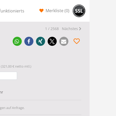
Merkliste (
0
)
funktionierts
1 / 2568
Nächstes
(321,00 € netto mtl.)
hr
gen auf Anfrage.