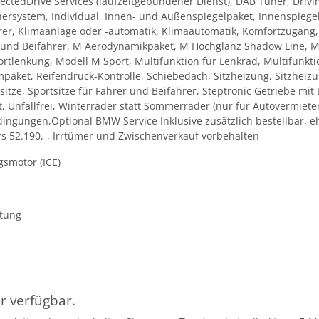
ectedDrive Services (laufzeitgebundener Dienst), DAB Tuner, Driving
echersystem, Individual, Innen- und Außenspiegelpaket, Innenspieg
fahrer, Klimaanlage oder -automatik, Klimaautomatik, Komfortzugan
er und Beifahrer, M Aerodynamikpaket, M Hochglanz Shadow Line, 
rtlenkung, Modell M Sport, Multifunktion für Lenkrad, Multifunkt
mpaket, Reifendruck-Kontrolle, Schiebedach, Sitzheizung, Sitzheizu
tze, Sportsitze für Fahrer und Beifahrer, Steptronic Getriebe mit
t, Unfallfrei, Winterräder statt Sommerräder (nur für Autovermiet
edingungen,Optional BMW Service Inklusive zusätzlich bestellbar,
s 52.190,-, Irrtümer und Zwischenverkauf vorbehalten
gsmotor (ICE)
ttung
r verfügbar.