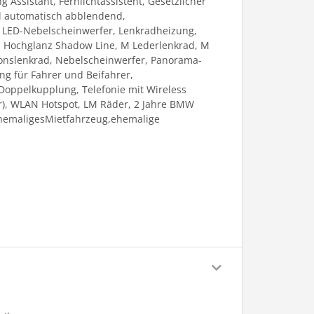
 Assistant, Fernlichtassistent, Gesetzlicher
el automatisch abblendend,
g, LED-Nebelscheinwerfer, Lenkradheizung,
M Hochglanz Shadow Line, M Lederlenkrad, M
ionslenkrad, Nebelscheinwerfer, Panorama-
ng für Fahrer und Beifahrer,
 Doppelkupplung, Telefonie mit Wireless
er), WLAN Hotspot, LM Räder, 2 Jahre BMW
 ehemaligesMietfahrzeug,ehemalige