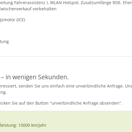
ereitung Fahrerassistenz I, WLAN Hotspot, Zusatzumfänge RDE, Ehe
Zwischenverkauf vorbehalten
gsmotor (ICE)
ttung
 – in wenigen Sekunden.
essiert, senden Sie uns einfach eine unverbindliche Anfrage. Uns
ung.
licken Sie auf den Button "unverbindliche Anfrage absenden".
fleistung: 10000 km/Jahr