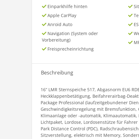
Einparkhilfe hinten
Si
Apple CarPlay
T
Anroid Auto
ES
Navigation (System oder
We
Vorbereitung)
MP
Freisprecheinrichtung
Beschreibung
16“ LMR Sternspeiche 517, Abgasnorm EU6 RDE 
Heckklappenbetätigung, Beifahrerairbag-Deakt
Package Professional (laufzeitgebundener Dien
Geschwindigkeitsregelung mit Bremsfunktion, G
Klimaanlage oder -automatik, Klimaautomatik,
Lichtpaket, Lordose, Lordosenstütze für Fahrer
Park Distance Control (PDC), Radschraubensiche
Sitzverstellung, elektrisch mit Memory, Sonde