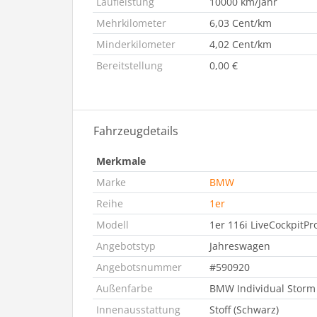
Laufleistung
10000 km/Jahr
Mehrkilometer
6,03 Cent/km
Minderkilometer
4,02 Cent/km
Bereitstellung
0,00 €
Fahrzeugdetails
Merkmale
Marke
BMW
Reihe
1er
Modell
1er 116i LiveCockpitPr
Angebotstyp
Jahreswagen
Angebotsnummer
#590920
Außenfarbe
BMW Individual Storm
Innenausstattung
Stoff (Schwarz)