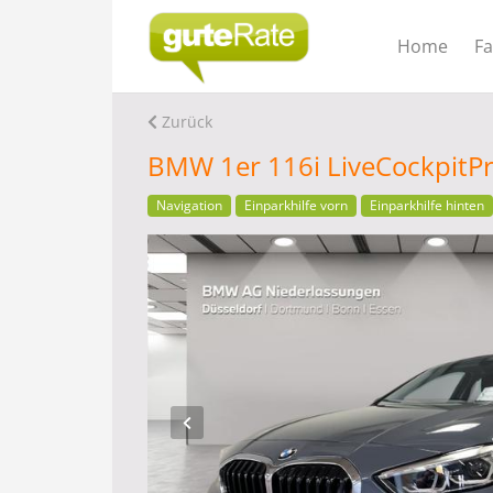
Home
F
Zurück
BMW 1er 116i LiveCockpitPr
Navigation
Einparkhilfe vorn
Einparkhilfe hinten