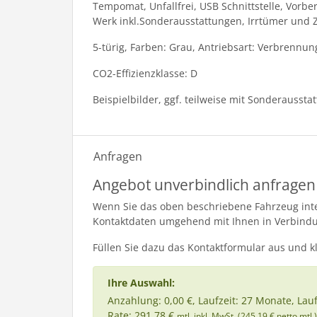
Tempomat, Unfallfrei, USB Schnittstelle, Vorb
Werk inkl.Sonderausstattungen, Irrtümer und 
5-türig, Farben: Grau, Antriebsart: Verbrennun
CO2-Effizienzklasse: D
Beispielbilder, ggf. teilweise mit Sonderaussta
Anfragen
Angebot unverbindlich anfragen
Wenn Sie das oben beschriebene Fahrzeug inter
Kontaktdaten umgehend mit Ihnen in Verbind
Füllen Sie dazu das Kontaktformular aus und k
Ihre Auswahl:
Anzahlung: 0,00 €, Laufzeit: 27 Monate, Lau
Rate: 291,78 €
mtl. inkl. MwSt. (245,19 € netto mtl.)