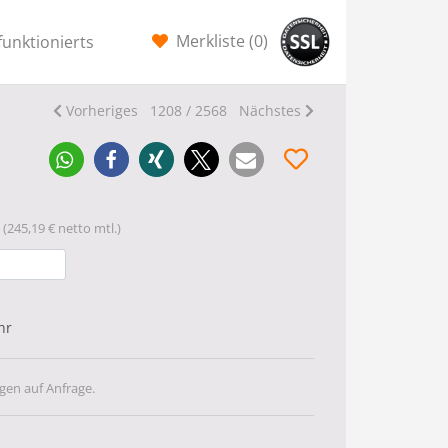
Merkliste (
0
)
funktionierts
Vorheriges
1208 / 2568
Nächstes
(245,19 € netto mtl.)
hr
gen auf Anfrage.