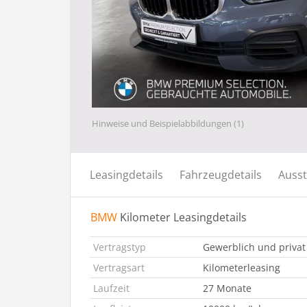
Hinweise und Beispielabbildungen (1)
Leasingdetails
Fahrzeugdetails
Ausst
BMW
Kilometer Leasingdetails
Vertragstyp
Gewerblich und privat
Vertragsart
Kilometerleasing
Laufzeit
27 Monate