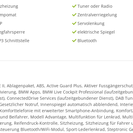
tzheizung
Tuner oder Radio
empomat
Zentralverriegelung
P
Servolenkung
gfahrsperre
elektrische Spiegel
3 Schnittstelle
Bluetooth
II, Ablagenpaket, ABS, Active Guard Plus, Aktiver Fussgängerschu
ivierung, BMW Apps, BMW Live Cockpit Professional (laufzeitgebun
st), ConnectedDrive Services (laufzeitgebundener Dienst), DAB Tun
esetzlicher Notruf, Innenspiegel automatisch abblendend, Interie
 Komforttelefonie mit erweiterter Smartphone-Anbindung, Komfort
 und Beifahrer, Modell Advantage, Multifunktion für Lenkrad, Multi
rung, Reifendruck-Kontrolle, Sitzheizung, Sitzheizung für Fahrer un
rsteuerung Bluetooth/WiFi-Modul, Sport-Lederlenkrad, Steptronic G