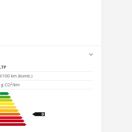
LTP
 l/100 km (komb.)
2
 g CO
/km