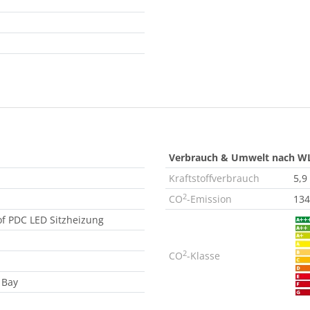
Verbrauch & Umwelt nach W
Kraftstoffverbrauch
5,9
2
CO
-Emission
134
of PDC LED Sitzheizung
2
CO
-Klasse
 Bay