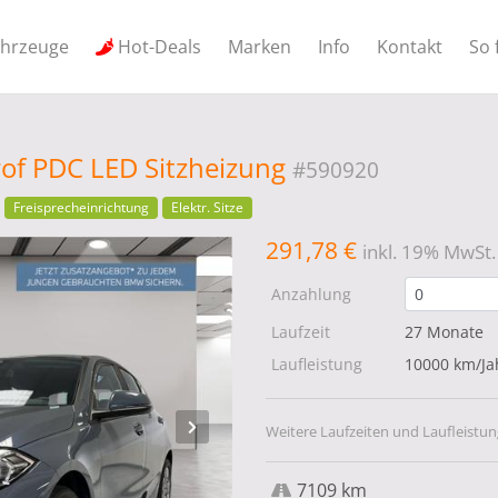
ahrzeuge
Hot-Deals
Marken
Info
Kontakt
So 
of PDC LED Sitzheizung
#590920
Freisprecheinrichtung
Elektr. Sitze
291,78 €
inkl. 19% MwSt.
Anzahlung
Laufzeit
27 Monate
Laufleistung
10000 km/Ja
Weitere Laufzeiten und Laufleistun
7109 km