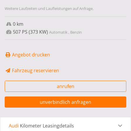
Weitere Laufzeiten und Laufleistungen auf Anfrage.
0 km
507 PS (373 KW)
Automatik , Benzin
Angebot drucken
Fahrzeug reservieren
anrufen
unverbindlich anfragen
Audi
Kilometer Leasingdetails
Leasingdetails
Fahrzeugdetails
Ausstattung
Bes