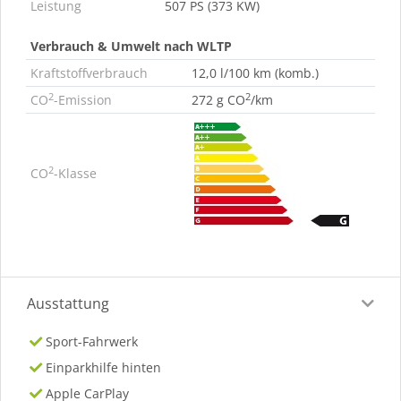
Leistung
507 PS (373 KW)
Verbrauch & Umwelt nach WLTP
Kraftstoffverbrauch
12,0 l/100 km (komb.)
2
2
CO
-Emission
272 g CO
/km
2
CO
-Klasse
Ausstattung
Sport-Fahrwerk
Einparkhilfe hinten
Apple CarPlay