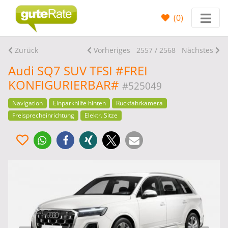
(
0
)
Zurück
Vorheriges
2557 / 2568
Nächstes
Audi SQ7 SUV TFSI #FREI
KONFIGURIERBAR#
#525049
Navigation
Einparkhilfe hinten
Rückfahrkamera
Freisprecheinrichtung
Elektr. Sitze