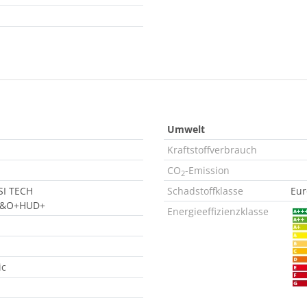
Umwelt
Kraftstoffverbrauch
CO
-Emission
2
SI TECH
Schadstoffklasse
Eur
B&O+HUD+
Energieeffizienzklasse
ic