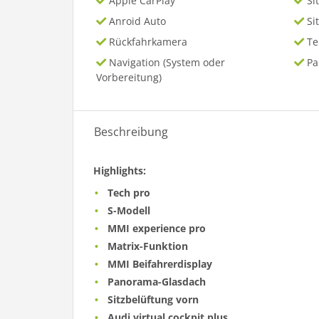
Apple CarPlay
Si
Anroid Auto
Si
Rückfahrkamera
T
Navigation (System oder
P
Vorbereitung)
Beschreibung
Highlights:
Tech pro
S-Modell
MMI experience pro
Matrix-Funktion
MMI Beifahrerdisplay
Panorama-Glasdach
Sitzbelüftung vorn
Audi virtual cockpit plus