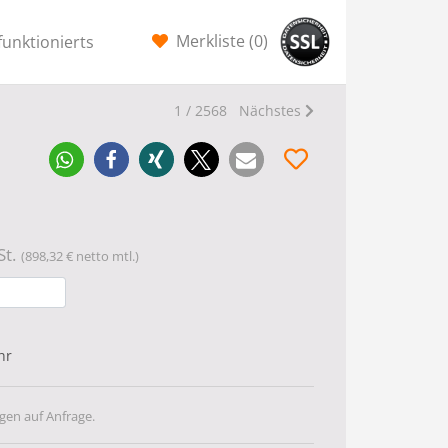
Merkliste (
0
)
funktionierts
1 / 2568
Nächstes
t.
(898,32 € netto mtl.)
hr
gen auf Anfrage.