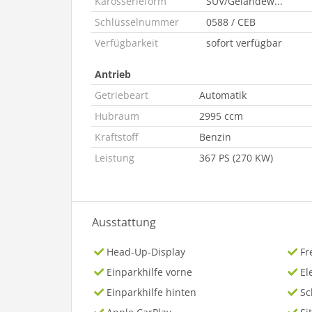
Karosserieform
SUV/Geländew...
Schlüsselnummer
0588 / CEB
Verfügbarkeit
sofort verfügbar
Antrieb
Getriebeart
Automatik
Hubraum
2995 ccm
Kraftstoff
Benzin
Leistung
367 PS (270 KW)
Ausstattung
Head-Up-Display
Fr
Einparkhilfe vorne
El
Einparkhilfe hinten
Sc