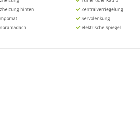
tzheizung
Tuner oder Radio
tzheizung hinten
Zentralverriegelung
empomat
Servolenkung
anoramadach
elektrische Spiegel