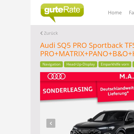
Home
F
Zurück
Audi SQ5 PRO Sportback TF
PRO+MATRIX+PANO+B&O
Navigation
Head-Up-Display
Einparkhilfe vorn