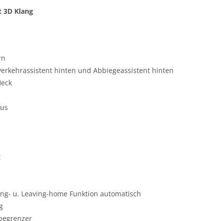
 3D Klang
rn
rkehrassistent hinten und Abbiegeassistent hinten
Heck
lus
t
ming- u. Leaving-home Funktion automatisch
g
sbegrenzer