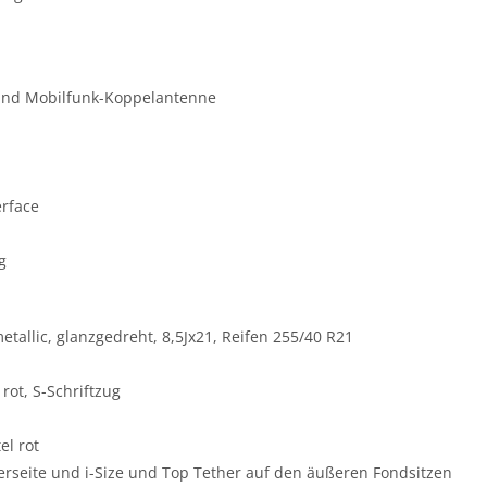
 und Mobilfunk-Koppelantenne
erface
g
etallic, glanzgedreht, 8,5Jx21, Reifen 255/40 R21
rot, S-Schriftzug
el rot
rerseite und i-Size und Top Tether auf den äußeren Fondsitzen