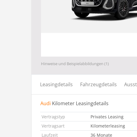
Hinweise und Beispielabbildungen (1)
Leasingdetails
Fahrzeugdetails
Ausst
Audi
Kilometer Leasingdetails
Vertragstyp
Privates Leasing
Vertragsart
Kilometerleasing
Laufzeit
36 Monate