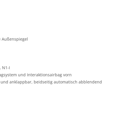
e Außenspiegel
 N1-I
agsystem und Interaktionsairbag vorn
ar und anklappbar, beidseitig automatisch abblendend