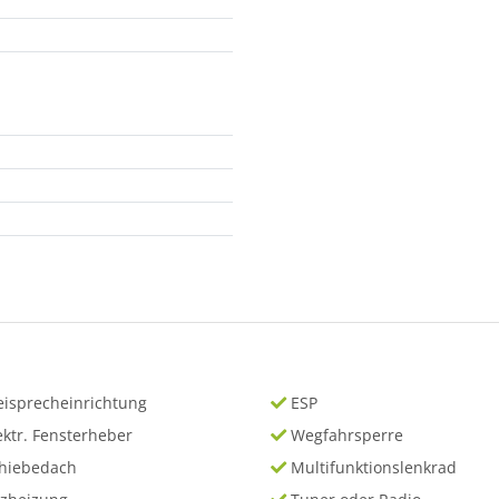
eisprecheinrichtung
ESP
ektr. Fensterheber
Wegfahrsperre
hiebedach
Multifunktionslenkrad