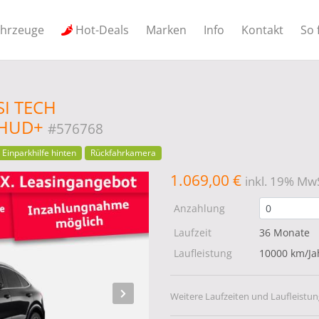
ahrzeuge
Hot-Deals
Marken
Info
Kontakt
So 
SI TECH
+HUD+
#576768
Einparkhilfe hinten
Rückfahrkamera
1.069,00 €
inkl. 19% MwS
Anzahlung
Laufzeit
36 Monate
Laufleistung
10000 km/Ja
Weitere Laufzeiten und Laufleistun