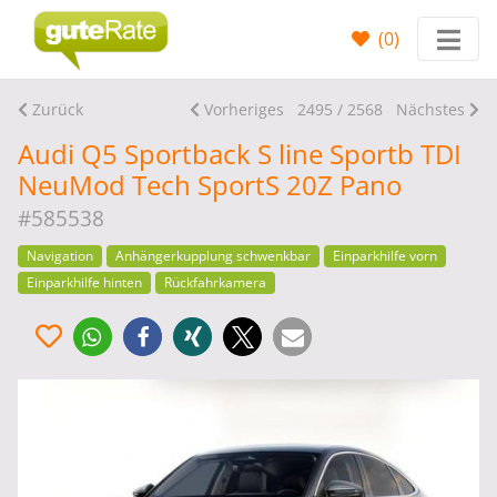
(
0
)
Zurück
Vorheriges
2495 / 2568
Nächstes
Audi Q5 Sportback S line Sportb TDI
NeuMod Tech SportS 20Z Pano
#585538
Navigation
Anhängerkupplung schwenkbar
Einparkhilfe vorn
Einparkhilfe hinten
Rückfahrkamera