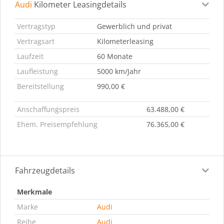
Audi
Kilometer Leasingdetails
Leasingdetails
Fahrzeugdetails
Ausstattung
Bes
Vertragstyp
Gewerblich und privat
Vertragsart
Kilometerleasing
Laufzeit
60 Monate
Laufleistung
5000 km/Jahr
Bereitstellung
990,00 €
Anschaffungspreis
63.488,00 €
Ehem. Preisempfehlung
76.365,00 €
Fahrzeugdetails
Merkmale
Marke
Audi
Reihe
Audi