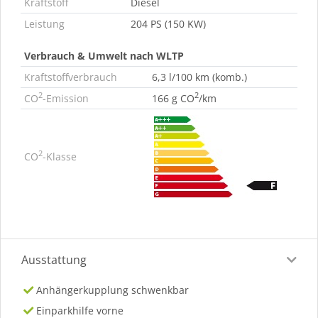
Kraftstoff
Diesel
Leistung
204 PS (150 KW)
Verbrauch & Umwelt nach WLTP
Kraftstoffverbrauch
6,3 l/100 km (komb.)
2
2
CO
-Emission
166 g CO
/km
2
CO
-Klasse
Ausstattung
Anhängerkupplung schwenkbar
Einparkhilfe vorne