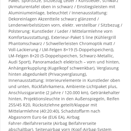
Paket: Sportsitze, Sitzbezug Leder / Kunstleder, schwarz
(Armaturentafel oben in schwarz / Einstiegsleisten mit
Aluminiumeinlage, beleuchtet / Innenausstattung:
Dekoreinlagen Akzentteile schwarz glänzend /
Lendenwirbelstützen vorn, elektr. verstellbar / Sitzbezug /
Polsterung: Kunstleder / Leder / Mittelarmlehne vorn
Komfortausstattung), Exterieur-Paket S line (Kühlergrill
Phantomschwarz / Schwellerleisten Chromoptik matt /
Voll-Lackierung / LM-Felgen 8×19 (5-Doppelspeichen)),
LM-Felgen 8×20 (5-Doppelspeichen, Schwarz-Metallic,
Audi Sport), Panoramadach elektrisch – vorn und hinten,
Anhängerkupplung (Kugelkopf schwenkbar), Verglasung
hinten abgedunkelt (Privacyverglasung),
Innenausstattung: Interieurelemente in Kunstleder oben
und unten, Rückfahrkamera, Ambiente-Lichtpaket plus,
Anschlussgarantie (2 Jahre / 120.000 km), Getränkehalter
hinten, Projektionsleuchte in den Außenspiegeln, Reifen
255/45 R20, Rücksitzlehne geteilt/klappar mit
Mittelarmlehne (40:20:40), Schadstoffarm nach
Abgasnorm Euro 6e (EU6 EA), Airbag
Fahrer-/Beifahrerseite (Airbag Beifahrerseite
abschaltbar), Seitenairbag vorn (Kopf-Airbag-System