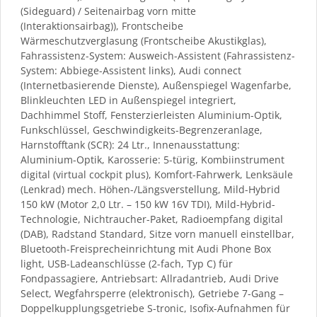
(Sideguard) / Seitenairbag vorn mitte
(Interaktionsairbag)), Frontscheibe
Wärmeschutzverglasung (Frontscheibe Akustikglas),
Fahrassistenz-System: Ausweich-Assistent (Fahrassistenz-
System: Abbiege-Assistent links), Audi connect
(Internetbasierende Dienste), Außenspiegel Wagenfarbe,
Blinkleuchten LED in Außenspiegel integriert,
Dachhimmel Stoff, Fensterzierleisten Aluminium-Optik,
Funkschlüssel, Geschwindigkeits-Begrenzeranlage,
Harnstofftank (SCR): 24 Ltr., Innenausstattung:
Aluminium-Optik, Karosserie: 5-türig, Kombiinstrument
digital (virtual cockpit plus), Komfort-Fahrwerk, Lenksäule
(Lenkrad) mech. Höhen-/Längsverstellung, Mild-Hybrid
150 kW (Motor 2,0 Ltr. – 150 kW 16V TDI), Mild-Hybrid-
Technologie, Nichtraucher-Paket, Radioempfang digital
(DAB), Radstand Standard, Sitze vorn manuell einstellbar,
Bluetooth-Freisprecheinrichtung mit Audi Phone Box
light, USB-Ladeanschlüsse (2-fach, Typ C) für
Fondpassagiere, Antriebsart: Allradantrieb, Audi Drive
Select, Wegfahrsperre (elektronisch), Getriebe 7-Gang –
Doppelkupplungsgetriebe S-tronic, Isofix-Aufnahmen für