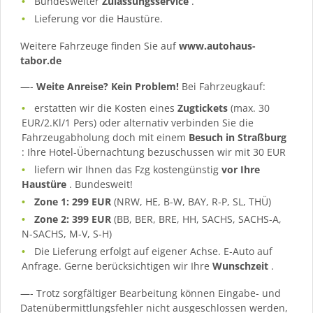
Bundesweiter
Zulassungsservice
.
Lieferung vor die Haustüre.
Weitere Fahrzeuge finden Sie auf
www.autohaus-
tabor.de
—-
Weite Anreise? Kein Problem!
Bei Fahrzeugkauf:
erstatten wir die Kosten eines
Zugtickets
(max. 30
EUR/2.Kl/1 Pers) oder alternativ verbinden Sie die
Fahrzeugabholung doch mit einem
Besuch in Straßburg
: Ihre Hotel-Übernachtung bezuschussen wir mit 30 EUR
liefern wir Ihnen das Fzg kostengünstig
vor Ihre
Haustüre
. Bundesweit!
Zone 1: 299 EUR
(NRW, HE, B-W, BAY, R-P, SL, THÜ)
Zone 2: 399 EUR
(BB, BER, BRE, HH, SACHS, SACHS-A,
N-SACHS, M-V, S-H)
Die Lieferung erfolgt auf eigener Achse. E-Auto auf
Anfrage. Gerne berücksichtigen wir Ihre
Wunschzeit
.
—- Trotz sorgfältiger Bearbeitung können Eingabe- und
Datenübermittlungsfehler nicht ausgeschlossen werden,