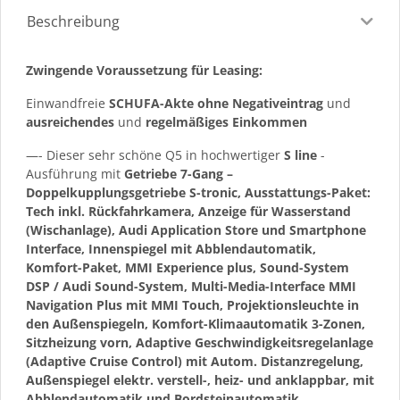
Beschreibung
Zwingende Voraussetzung für Leasing:
Einwandfreie
SCHUFA-Akte ohne Negativeintrag
und
ausreichendes
und
regelmäßiges
Einkommen
—- Dieser sehr schöne Q5 in hochwertiger
S line
-
Ausführung mit
Getriebe 7-Gang –
Doppelkupplungsgetriebe S-tronic, Ausstattungs-Paket:
Tech inkl. Rückfahrkamera, Anzeige für Wasserstand
(Wischanlage), Audi Application Store und Smartphone
Interface, Innenspiegel mit Abblendautomatik,
Komfort-Paket, MMI Experience plus, Sound-System
DSP / Audi Sound-System, Multi-Media-Interface MMI
Navigation Plus mit MMI Touch, Projektionsleuchte in
den Außenspiegeln, Komfort-Klimaautomatik 3-Zonen,
Sitzheizung vorn, Adaptive Geschwindigkeitsregelanlage
(Adaptive Cruise Control) mit Autom. Distanzregelung,
Außenspiegel elektr. verstell-, heiz- und anklappbar, mit
Abblendautomatik und Bordsteinautomatik,