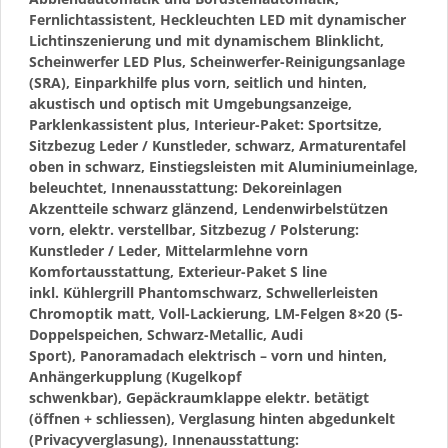
Fernlichtassistent, Heckleuchten LED mit dynamischer
Lichtinszenierung und mit dynamischem Blinklicht,
Scheinwerfer LED Plus, Scheinwerfer-Reinigungsanlage
(SRA), Einparkhilfe plus vorn, seitlich und hinten,
akustisch und optisch mit Umgebungsanzeige,
Parklenkassistent plus, Interieur-Paket: Sportsitze,
Sitzbezug Leder / Kunstleder, schwarz, Armaturentafel
oben in schwarz, Einstiegsleisten mit Aluminiumeinlage,
beleuchtet, Innenausstattung: Dekoreinlagen
Akzentteile schwarz glänzend, Lendenwirbelstützen
vorn, elektr. verstellbar, Sitzbezug / Polsterung:
Kunstleder / Leder, Mittelarmlehne vorn
Komfortausstattung, Exterieur-Paket S line
inkl. Kühlergrill Phantomschwarz, Schwellerleisten
Chromoptik matt, Voll-Lackierung, LM-Felgen 8×20 (5-
Doppelspeichen, Schwarz-Metallic, Audi
Sport), Panoramadach elektrisch – vorn und hinten,
Anhängerkupplung (Kugelkopf
schwenkbar), Gepäckraumklappe elektr. betätigt
(öffnen + schliessen), Verglasung hinten abgedunkelt
(Privacyverglasung), Innenausstattung: