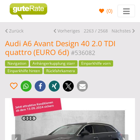
(
0
)
Zurück
Vorheriges
2263 / 2568
Nächstes
Audi A6 Avant Design 40 2.0 TDI
quattro (EURO 6d)
#536082
Navigation
Anhängerkupplung starr
Einparkhilfe vorn
Einparkhilfe hinten
Rückfahrkamera