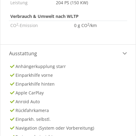
Leistung
204 PS (150 KW)
Verbrauch & Umwelt nach WLTP
2
2
CO
-Emission
0 g CO
/km
Ausstattung
Anhängerkupplung starr
Einparkhilfe vorne
Einparkhilfe hinten
Apple CarPlay
Anroid Auto
Rückfahrkamera
Einparkh. selbstl.
Navigation (System oder Vorbereitung)