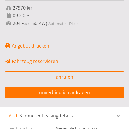
27970 km
09.2023
204 PS (150 KW)
Automatik , Diesel
Angebot drucken
Fahrzeug reservieren
anrufen
unverbindlich anfragen
Audi
Kilometer Leasingdetails
Leasingdetails
Fahrzeugdetails
Ausstattung
Bes
Vertragstyp
Gewerblich und privat