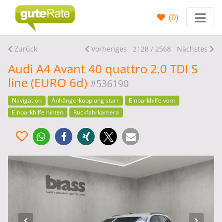
(
0
)
Zurück
Vorheriges
2128 / 2568
Nächstes
Audi A4 Avant 40 quattro 2.0 TDI S
line (EURO 6d)
#536190
Navigation
Anhängerkupplung starr
Einparkhilfe vorn
Einparkhilfe hinten
Rückfahrkamera