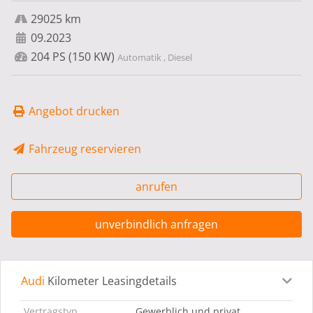
29025 km
09.2023
204 PS (150 KW)
Automatik , Diesel
Angebot drucken
Fahrzeug reservieren
anrufen
unverbindlich anfragen
Audi
Kilometer Leasingdetails
Leasingdetails
Fahrzeugdetails
Ausstattung
Bes
Vertragstyp
Gewerblich und privat