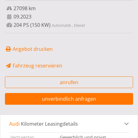
27098 km
09.2023
204 PS (150 KW)
Automatik , Diesel
Angebot drucken
Fahrzeug reservieren
anrufen
unverbindlich anfragen
Audi
Kilometer Leasingdetails
Leasingdetails
Fahrzeugdetails
Ausstattung
Bes
Vertragstyp
Gewerblich und privat