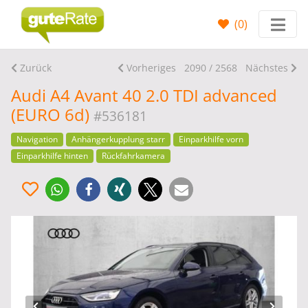
(
0
)
Zurück
Vorheriges
2090 / 2568
Nächstes
Audi A4 Avant 40 2.0 TDI advanced
(EURO 6d)
#536181
Navigation
Anhängerkupplung starr
Einparkhilfe vorn
Einparkhilfe hinten
Rückfahrkamera