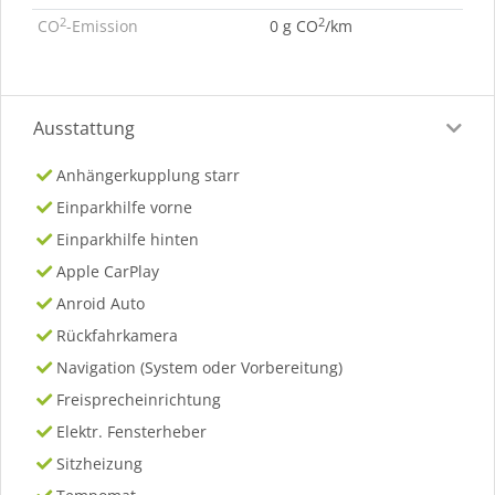
2
2
CO
-Emission
0 g CO
/km
Ausstattung
Anhängerkupplung starr
Einparkhilfe vorne
Einparkhilfe hinten
Apple CarPlay
Anroid Auto
Rückfahrkamera
Navigation (System oder Vorbereitung)
Freisprecheinrichtung
Elektr. Fensterheber
Sitzheizung