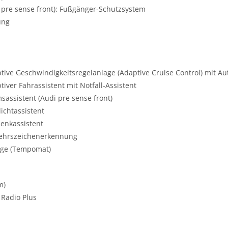
 pre sense front): Fußgänger-Schutzsystem
ung
ptive Geschwindigkeitsregelanlage (Adaptive Cruise Control) mit A
iver Fahrassistent mit Notfall-Assistent
sassistent (Audi pre sense front)
ichtassistent
lenkassistent
rkehrszeichenerkennung
age (Tempomat)
m)
 Radio Plus