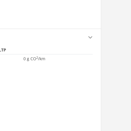
LTP
2
0 g CO
/km