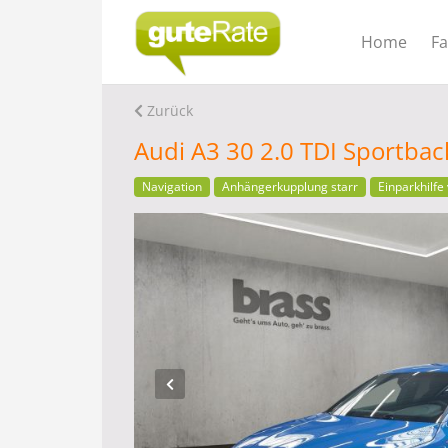
Home
F
Zurück
Audi A3 30 2.0 TDI Sportbac
Navigation
Anhängerkupplung starr
Einparkhilfe