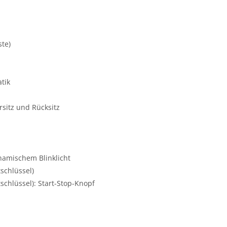
ste)
tik
rsitz und Rücksitz
namischem Blinklicht
schlüssel)
schlüssel): Start-Stop-Knopf