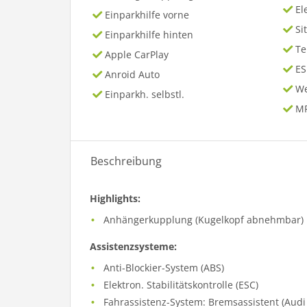
El
Einparkhilfe vorne
Si
Einparkhilfe hinten
T
Apple CarPlay
ES
Anroid Auto
We
Einparkh. selbstl.
MP
Beschreibung
Highlights:
Anhängerkupplung (Kugelkopf abnehmbar)
Assistenzsysteme:
Anti-Blockier-System (ABS)
Elektron. Stabilitätskontrolle (ESC)
Fahrassistenz-System: Bremsassistent (Audi 