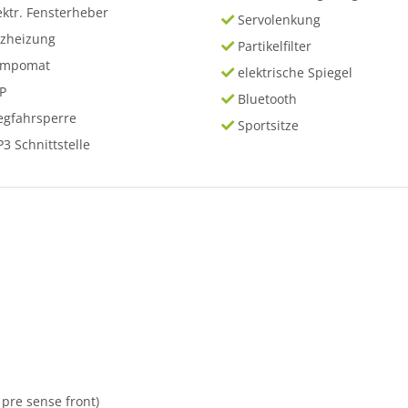
ektr. Fensterheber
Servolenkung
tzheizung
Partikelfilter
empomat
elektrische Spiegel
P
Bluetooth
gfahrsperre
Sportsitze
3 Schnittstelle
pre sense front)