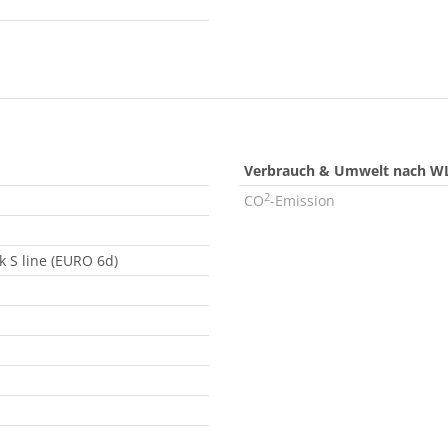
Verbrauch & Umwelt nach W
2
CO
-Emission
k S line (EURO 6d)