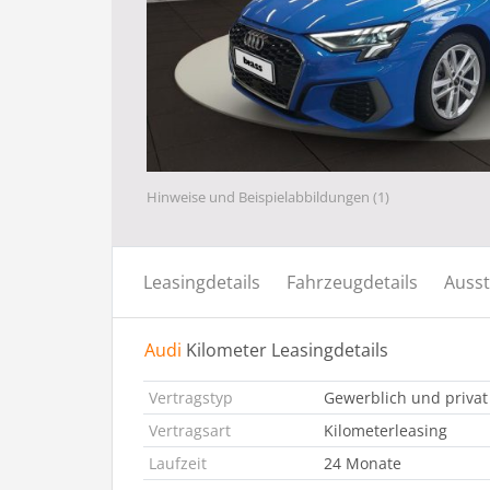
Hinweise und Beispielabbildungen (1)
Leasingdetails
Fahrzeugdetails
Ausst
Audi
Kilometer Leasingdetails
Vertragstyp
Gewerblich und privat
Vertragsart
Kilometerleasing
Laufzeit
24 Monate