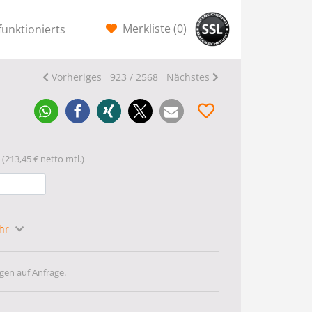
Merkliste (
0
)
funktionierts
Vorheriges
923 / 2568
Nächstes
(213,45 € netto mtl.)
ahr
gen auf Anfrage.