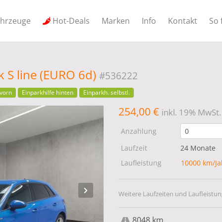
ahrzeuge
Hot-Deals
Marken
Info
Kontakt
So 
k S line (EURO 6d)
#536222
 vorn
Einparkhilfe hinten
Einparkh. selbstl.
254,00 €
inkl. 19% MwSt.
Anzahlung
Laufzeit
24 Monate
Laufleistung
10000 km/J
Weitere Laufzeiten und Laufleistun
8048 km