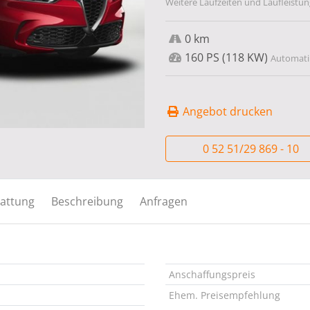
Weitere Laufzeiten und Laufleistun
0 km
160 PS (118 KW)
Automatik
Angebot drucken
0 52 51/29 869 - 10
attung
Beschreibung
Anfragen
Anschaffungspreis
Ehem. Preisempfehlung