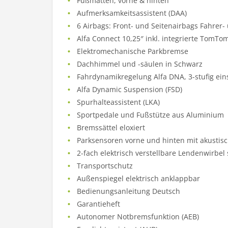
Fußmatten, vorne & hinten
Aufmerksamkeitsassistent (DAA)
6 Airbags: Front- und Seitenairbags Fahrer-
Alfa Connect 10,25″ inkl. integrierte TomT
Elektromechanische Parkbremse
Dachhimmel und -säulen in Schwarz
Fahrdynamikregelung Alfa DNA, 3-stufig ein
Alfa Dynamic Suspension (FSD)
Spurhalteassistent (LKA)
Sportpedale und Fußstütze aus Aluminium
Bremssättel eloxiert
Parksensoren vorne und hinten mit akusti
2-fach elektrisch verstellbare Lendenwirbel 
Transportschutz
Außenspiegel elektrisch anklappbar
Bedienungsanleitung Deutsch
Garantieheft
Autonomer Notbremsfunktion (AEB)