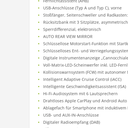
Fernlichtassistent (AHB)
USB-Anschlüsse (Typ A und Typ C), vorne
Stoßfänger, Seitenschweller und Radkasten
Rücksitzbank mit 3 Sitzplätze, asymmetrisc
Sperrdifferenzial, elektronisch
AUTO REAR VIEW MIRROR
Schlüssellose Motorstart-Funktion mit Star
Schlüsselloses Ent- und Verriegelungssystem
Digitale Instrumentenanzeige „Cannocchiale
Voll-Matrix-LED-Scheinwerfer inkl. LED-Fernl
Kollisionswarnsystem (FCW) mit autonomer 
Intelligent Adaptive Cruise Control (iACC)
Intelligente Geschwindigkeitsassistent (ISA)
Hi-Fi-Audiosystem mit 6 Lautsprechern
Drahtloses Apple CarPlay und Android Auto
Ablagefach für Smartphone mit induktivem
USB- und AUX-IN-Anschlüsse
Digitaler Radioempfang (DAB)