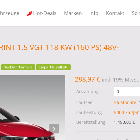
ahrzeuge
Hot-Deals
Marken
Info
Kontakt
So 
INT 1.5 VGT 118 KW (160 PS) 48V-
Rückfahrkamera
Einparkh. selbstl.
288,97 €
inkl. 19% MwSt.
Anzahlung
Laufzeit
36 Monate
Laufleistung
5000 km/Ja
Bereitstellung
1.490,00 €