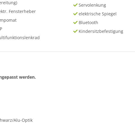
ereitung)
Servolenkung
ektr. Fensterheber
elektrische Spiegel
empomat
Bluetooth
P
Kindersitzbefestigung
ltifunktionslenkrad
angepasst werden.
hwarz/Alu-Optik