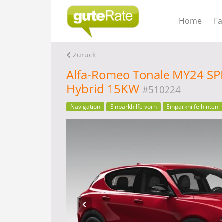
Home
F
Zurück
Alfa-Romeo Tonale MY24 SPR
Hybrid 15KW
#510224
Navigation
Einparkhilfe vorn
Einparkhilfe hinten