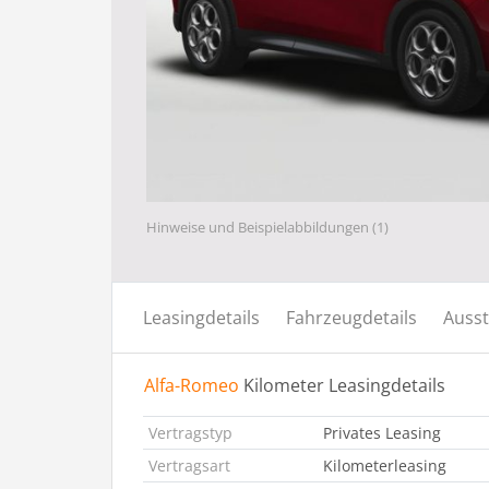
Hinweise und Beispielabbildungen (1)
Leasingdetails
Fahrzeugdetails
Ausst
Alfa-Romeo
Kilometer Leasingdetails
Vertragstyp
Privates Leasing
Vertragsart
Kilometerleasing