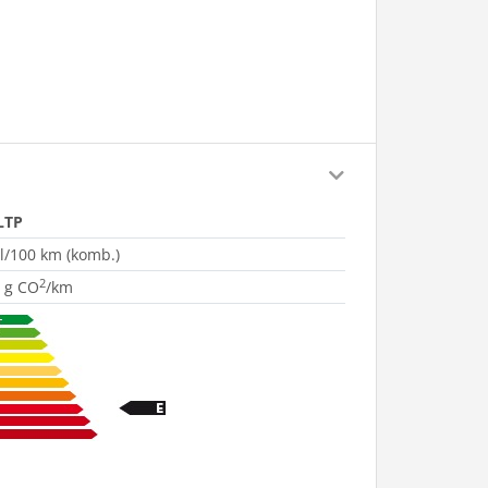
LTP
 l/100 km (komb.)
2
 g CO
/km