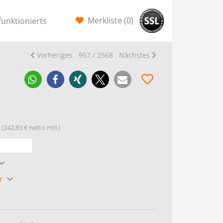
Merkliste (
0
)
funktionierts
Vorheriges
957 / 2568
Nächstes
(242,83 € netto mtl.)
hr