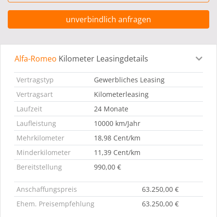
unverbindlich anfragen
Alfa-Romeo
Kilometer Leasingdetails
Leasingdetails
Fahrzeugdetails
Ausstattung
Bes
Vertragstyp
Gewerbliches Leasing
Vertragsart
Kilometerleasing
Laufzeit
24 Monate
Laufleistung
10000 km/Jahr
Mehrkilometer
18,98 Cent/km
Minderkilometer
11,39 Cent/km
Bereitstellung
990,00 €
Anschaffungspreis
63.250,00 €
Ehem. Preisempfehlung
63.250,00 €