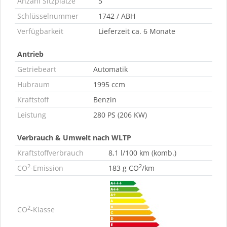
Anzahl Sitzplätze
5
Schlüsselnummer
1742 / ABH
Verfügbarkeit
Lieferzeit ca. 6 Monate
Antrieb
Getriebeart
Automatik
Hubraum
1995 ccm
Kraftstoff
Benzin
Leistung
280 PS (206 KW)
Verbrauch & Umwelt nach WLTP
Kraftstoffverbrauch
8,1 l/100 km (komb.)
2
2
CO
-Emission
183 g CO
/km
2
CO
-Klasse