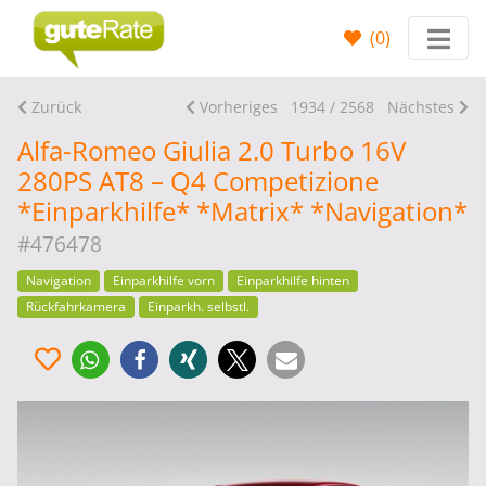
(
0
)
Zurück
Vorheriges
1934 / 2568
Nächstes
Alfa-Romeo Giulia 2.0 Turbo 16V
280PS AT8 – Q4 Competizione
*Einparkhilfe* *Matrix* *Navigation*
#476478
Navigation
Einparkhilfe vorn
Einparkhilfe hinten
Rückfahrkamera
Einparkh. selbstl.