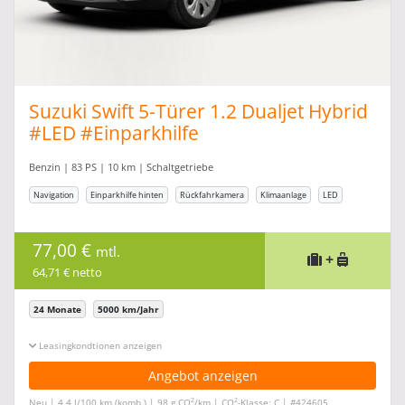
Suzuki Swift 5-Türer 1.2 Dualjet Hybrid
#LED #Einparkhilfe
Benzin | 83 PS | 10 km | Schaltgetriebe
Navigation
Einparkhilfe hinten
Rückfahrkamera
Klimaanlage
LED
77,00 €
mtl.
+
64,71 € netto
24 Monate
5000 km/Jahr
Leasingkonditionen ein-/ausblenden
Angebot anzeigen
2
2
Neu | 4,4 l/100 km (komb.) | 98 g CO
/km | CO
-Klasse: C | #424605