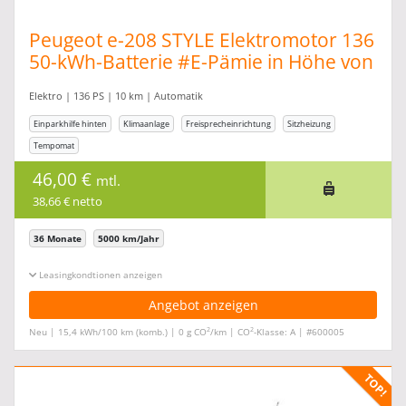
Peugeot e-208 STYLE Elektromotor 136
50-kWh-Batterie #E-Pämie in Höhe von
6.000,00
Elektro | 136 PS | 10 km | Automatik
Einparkhilfe hinten
Klimaanlage
Freisprecheinrichtung
Sitzheizung
Tempomat
46,00 €
mtl.
38,66 € netto
36 Monate
5000 km/Jahr
Leasingkonditionen ein-/ausblenden
Angebot anzeigen
2
2
Neu | 15,4 kWh/100 km (komb.) | 0 g CO
/km | CO
-Klasse: A | #600005