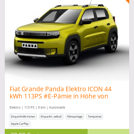
Fiat Grande Panda Elektro ICON 44
kWh 113PS #E-Pämie in Höhe von
6.000,00
Elektro | 113 PS | 0 km | Automatik
Einparkhilfe hinten
Einparkh. selbstl.
Klimaanlage
Tempomat
Apple CarPlay