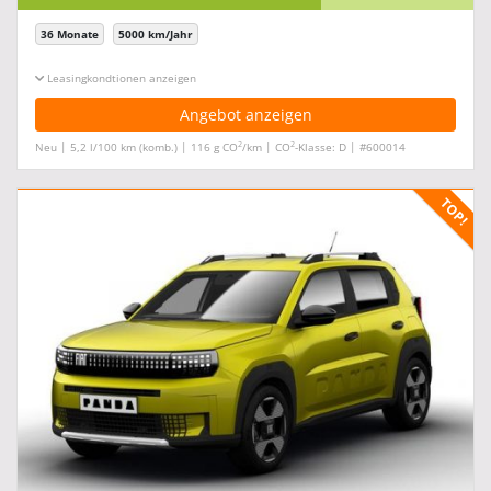
36 Monate
5000 km/Jahr
Leasingkonditionen ein-/ausblenden
Angebot anzeigen
2
2
Neu | 5,2 l/100 km (komb.) | 116 g CO
/km | CO
-Klasse: D | #600014