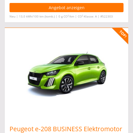
Angebot anzeigen
2
2
Neu | 13,0 kWh/100 km (komb.) | 0 g CO
/km | CO
-Klasse: A | #522303
Peugeot e-208 BUSINESS Elektromotor