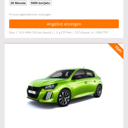
36 Monate
5000 km/Jahr
Leasingkonditionen ein-/ausblenden
Angebot anzeigen
2
2
Neu | 14,0 kWh/100 km (komb.) | 0 g CO
/km | CO
-Klasse: A | #567797