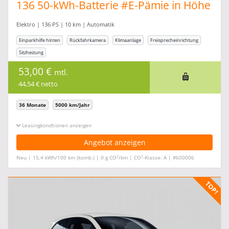
136 50-kWh-Batterie #E-Pämie in Höhe
von 6.000,00
Elektro | 136 PS | 10 km | Automatik
Einparkhilfe hinten
Rückfahrkamera
Klimaanlage
Freisprecheinrichtung
Sitzheizung
53,00 €
mtl.
44,54 € netto
36 Monate
5000 km/Jahr
Leasingkonditionen ein-/ausblenden
Angebot anzeigen
2
2
Neu | 15,4 kWh/100 km (komb.) | 0 g CO
/km | CO
-Klasse: A | #600006