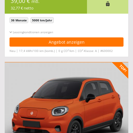
39,00 €
mtl.
32,77 € netto
36 Monate
5000 km/Jahr
Leasingkonditionen ein-/ausblenden
Angebot anzeigen
2
2
Neu | 17,4 kWh/100 km (komb.) | 0 g CO
/km | CO
-Klasse: A | #600002