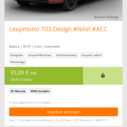
Leapmotor T03 Design #NAVI #ACC
Elektro | 95 PS | 5 km | Automatik
Navigation
Einparkhilfe hinten
Rückfahrkamera
Einparkh. selbstl.
Klimaanlage
35,00 €
mtl.
29,41 € netto
36 Monate
5000 km/Jahr
Leasingkonditionen ein-/ausblenden
Angebot anzeigen
2
2
Neu | 12,0 kWh/100 km (komb.) | 0 g CO
/km | CO
-Klasse: A | #562771