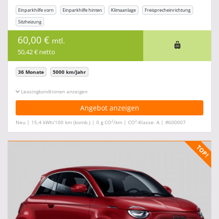
Einparkhilfe vorn
Einparkhilfe hinten
Klimaanlage
Freisprecheinrichtung
Sitzheizung
60,00 €
mtl.
50,42 € netto
36 Monate
5000 km/Jahr
Leasingkonditionen ein-/ausblenden
Angebot anzeigen
2
2
Neu | 15,4 kWh/100 km (komb.) | 0 g CO
/km | CO
-Klasse: A | #600007