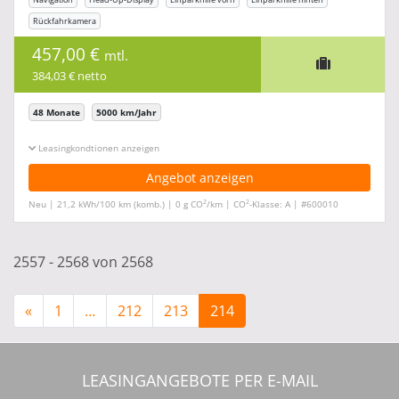
Rückfahrkamera
457,00 €
mtl.
384,03 € netto
48 Monate
5000 km/Jahr
Leasingkonditionen ein-/ausblenden
Angebot anzeigen
2
2
Neu | 21,2 kWh/100 km (komb.) | 0 g CO
/km | CO
-Klasse: A | #600010
2557 - 2568 von 2568
«
1
…
212
213
214
LEASINGANGEBOTE PER E-MAIL