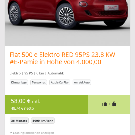
Fiat 500 e Elektro RED 95PS 23.8 KW
#E-Pämie in Höhe von 4.000,00
Elektro | 95 PS | 0 km | Automatik
Klimaanlage
Tempomat
Apple CarPlay
Anroid Auto
58,00 €
mtl.
+
48,74 € netto
36 Monate
5000 km/Jahr
Leasingkonditionen ein-/ausblenden