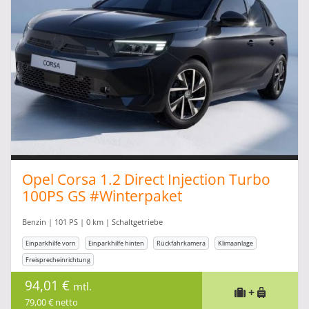
Opel Corsa 1.2 Direct Injection Turbo
100PS GS #Winterpaket
#Ganzjahresreifen
Benzin | 101 PS | 0 km | Schaltgetriebe
Einparkhilfe vorn
Einparkhilfe hinten
Rückfahrkamera
Klimaanlage
Freisprecheinrichtung
94,01 €
mtl.
+
79,00 € netto