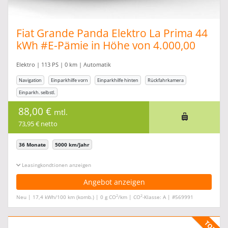
Fiat Grande Panda Elektro La Prima 44
kWh #E-Pämie in Höhe von 4.000,00
Elektro | 113 PS | 0 km | Automatik
Navigation
Einparkhilfe vorn
Einparkhilfe hinten
Rückfahrkamera
Einparkh. selbstl.
88,00 €
mtl.
73,95 € netto
36 Monate
5000 km/Jahr
Leasingkonditionen ein-/ausblenden
Angebot anzeigen
2
2
Neu | 17,4 kWh/100 km (komb.) | 0 g CO
/km | CO
-Klasse: A | #569991