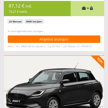
87,12 €
mtl.
+
73,21 € netto
24 Monate
5000 km/Jahr
Leasingkonditionen ein-/ausblenden
Angebot anzeigen
2
2
Neu | 14,1 kWh/100 km (komb.) | 0 g CO
/km | CO
-Klasse: A | #550014