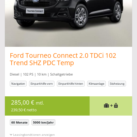
Ford Tourneo Connect 2.0 TDCi 102
Trend SHZ PDC Temp
Diesel | 102 PS | 10 km | Schaltgetriebe
Navigation
Einparkhilfe vorn
Einparkhilfe hinten
Klimaanlage
Sitzheizung
285,00 €
mtl.
+
239,50 € netto
60 Monate
5000 km/Jahr
Leasingkonditionen ein-/ausblenden