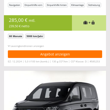
Navigation
Einparkhilfe vorn
Einparkhilfe hinten
Klimaanlage
Sitzheizung
285,00 €
mtl.
+
239,50 € netto
60 Monate
5000 km/Jahr
Leasingkonditionen ein-/ausblenden
Angebot anzeigen
2
2
EZ: 12.2024 | 5,0 l/100 km (komb.) | 130 g CO
/km | CO
-Klasse: D | #585253