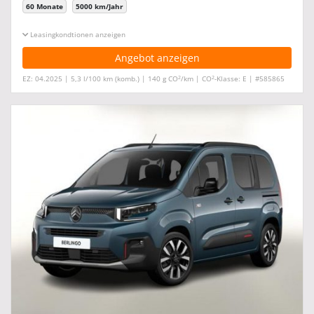
60 Monate
5000 km/Jahr
Leasingkonditionen ein-/ausblenden
Angebot anzeigen
2
2
EZ: 04.2025 | 5,3 l/100 km (komb.) | 140 g CO
/km | CO
-Klasse: E | #585865