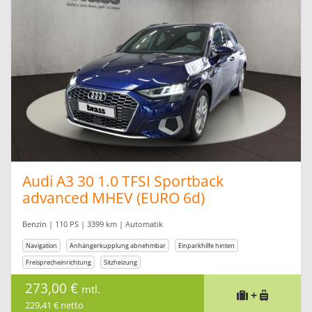
Audi A3 30 1.0 TFSI Sportback
advanced MHEV (EURO 6d)
Benzin | 110 PS | 3399 km | Automatik
Navigation
Anhängerkupplung abnehmbar
Einparkhilfe hinten
Freisprecheinrichtung
Sitzheizung
273,00 €
mtl.
+
229,41 € netto