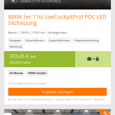
BMW 1er 116i LiveCockpitProf PDC LED
Sitzheizung
Benzin | 109 PS | 13141 km | Schaltgetriebe
Navigation
Einparkhilfe vorn
Einparkhilfe hinten
Freisprecheinrichtung
Sitzheizung
303,45 €
mtl.
+
255,00 € netto
24 Monate
10000 km/Jahr
Leasingkonditionen ein-/ausblenden
Angebot anzeigen
2
2
EZ: 06.2024 | 5,7 l/100 km (komb.) | 130 g CO
/km | CO
-Klasse: D | #591630