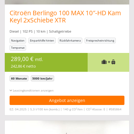
Citroën Berlingo 100 MAX 10″-HD Kam
Keyl 2xSchiebe XTR
Diesel | 102 PS | 10 km | Schaltgetriebe
Navigation
Einparkhilfe hinten
Rückfahrkamera
Freisprecheinrichtung
Tempomat
289,00 €
mtl.
+
242,86 € netto
60 Monate
5000 km/Jahr
Leasingkonditionen ein-/ausblenden
Angebot anzeigen
2
2
EZ: 04.2025 | 5,3 l/100 km (komb.) | 140 g CO
/km | CO
-Klasse: E | #585864