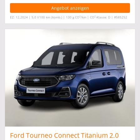
Angebot anzeigen
2
2
EZ: 12.2024 | 5,0 l/100 km (komb.) | 130 g CO
/km | CO
-Klasse: D | #585252
Ford Tourneo Connect Titanium 2.0