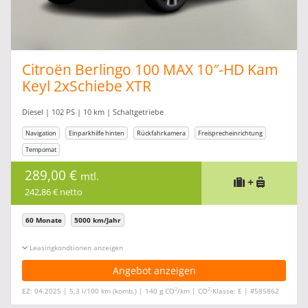
Citroën Berlingo 100 MAX 10″-HD Kam
Keyl 2xSchiebe XTR
Diesel | 102 PS | 10 km | Schaltgetriebe
Navigation
Einparkhilfe hinten
Rückfahrkamera
Freisprecheinrichtung
Tempomat
289,00 €
mtl.
+
242,86 € netto
60 Monate
5000 km/Jahr
Leasingkonditionen ein-/ausblenden
Angebot anzeigen
2
2
EZ: 04.2025 | 5,3 l/100 km (komb.) | 140 g CO
/km | CO
-Klasse: E | #585862