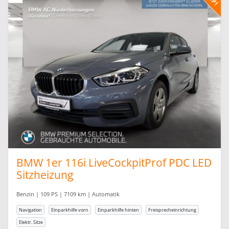
BMW 1er 116i LiveCockpitProf PDC LED
Sitzheizung
Benzin | 109 PS | 7109 km | Automatik
Navigation
Einparkhilfe vorn
Einparkhilfe hinten
Freisprecheinrichtung
Elektr. Sitze