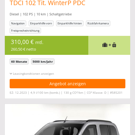
TDCI 102 Tit. WinterP PDC
Diesel | 102 PS | 10 km | Schaltgetriebe
Navigation
Einparkhilfe vorn
Einparkhilfe hinten
Rückfahrkamera
Freisprecheinrichtung
310,00 €
mtl.
+
260,50 € netto
60 Monate
5000 km/Jahr
Leasingkonditionen ein-/ausblenden
Angebot anzeigen
2
2
EZ: 12.2023 | 4,9 l/100 km (komb.) | 130 g CO
/km | CO
-Klasse: D | #585201