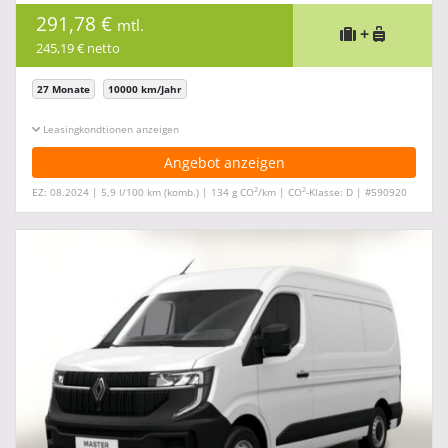
291,78 €
mtl.
+
245,19 € netto
27 Monate
10000 km/Jahr
Leasingkonditionen ein-/ausblenden
Angebot anzeigen
2
2
EZ: 08.2024 | 5,9 l/100 km (komb.) | 134 g CO
/km | CO
-Klasse: D | #590920