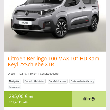
Citroën Berlingo 100 MAX 10″-HD Kam
Keyl 2xSchiebe XTR
Diesel | 102 PS | 10 km | Schaltgetriebe
Navigation
Einparkhilfe hinten
Rückfahrkamera
Freisprecheinrichtung
Tempomat
295,00 €
mtl.
+
247,90 € netto