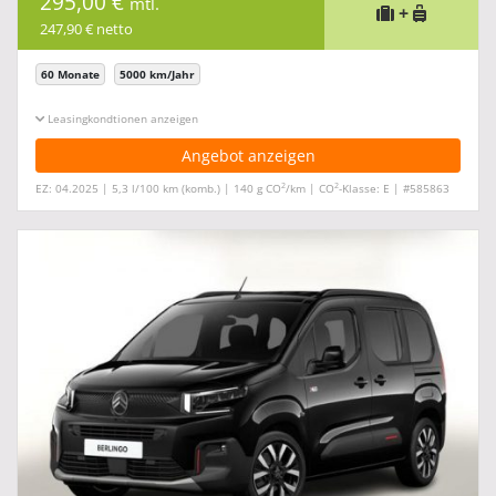
295,00 €
mtl.
+
247,90 € netto
60 Monate
5000 km/Jahr
Leasingkonditionen ein-/ausblenden
Angebot anzeigen
2
2
EZ: 04.2025 | 5,3 l/100 km (komb.) | 140 g CO
/km | CO
-Klasse: E | #585863