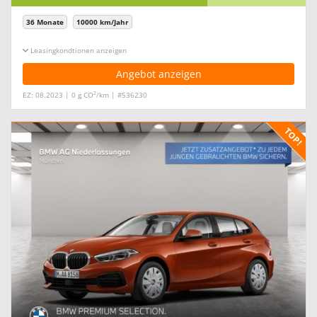
36 Monate
10000 km/Jahr
Leasingkonditionen ein-/ausblenden
Angebot anzeigen
2
EZ: 08.2023 | 0 g CO
/km | #536230