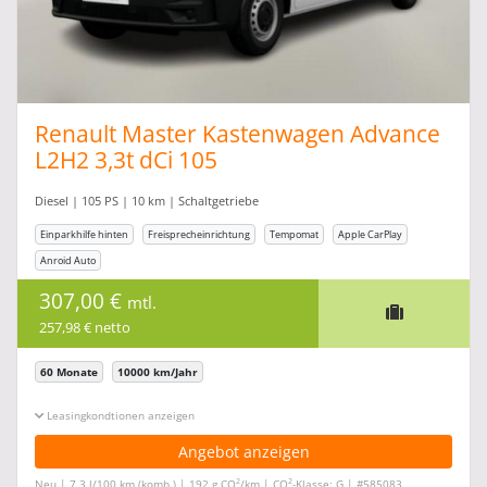
Renault Master Kastenwagen Advance
L2H2 3,3t dCi 105
Diesel | 105 PS | 10 km | Schaltgetriebe
Einparkhilfe hinten
Freisprecheinrichtung
Tempomat
Apple CarPlay
Anroid Auto
307,00 €
mtl.
257,98 € netto
60 Monate
10000 km/Jahr
Leasingkonditionen ein-/ausblenden
Angebot anzeigen
2
2
Neu | 7,3 l/100 km (komb.) | 192 g CO
/km | CO
-Klasse: G | #585083