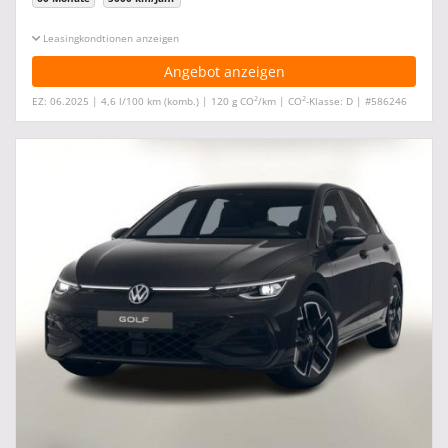
Leasingkonditionen ein-/ausblenden
Angebot anzeigen
2
2
EZ: 06.2025 | 4,6 l/100 km (komb.) | 120 g CO
/km | CO
-Klasse: D | #586246