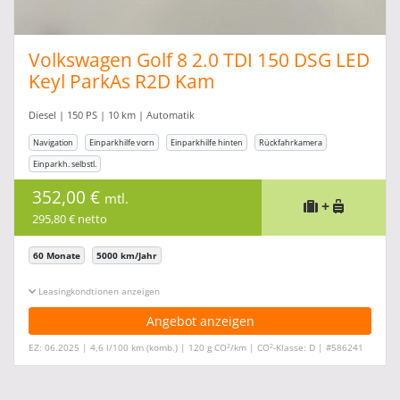
Volkswagen Golf 8 2.0 TDI 150 DSG LED
Keyl ParkAs R2D Kam
Diesel | 150 PS | 10 km | Automatik
Navigation
Einparkhilfe vorn
Einparkhilfe hinten
Rückfahrkamera
Einparkh. selbstl.
352,00 €
mtl.
+
295,80 € netto
60 Monate
5000 km/Jahr
Leasingkonditionen ein-/ausblenden
Angebot anzeigen
2
2
EZ: 06.2025 | 4,6 l/100 km (komb.) | 120 g CO
/km | CO
-Klasse: D | #586241