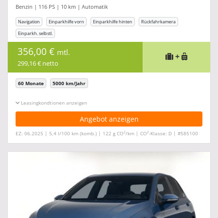
Benzin | 116 PS | 10 km | Automatik
Navigation
Einparkhilfe vorn
Einparkhilfe hinten
Rückfahrkamera
Einparkh. selbstl.
356,00 €
mtl.
+
299,16 € netto
60 Monate
5000 km/Jahr
Leasingkonditionen ein-/ausblenden
Angebot anzeigen
2
2
EZ: 06.2025 | 5,4 l/100 km (komb.) | 122 g CO
/km | CO
-Klasse: D | #585100