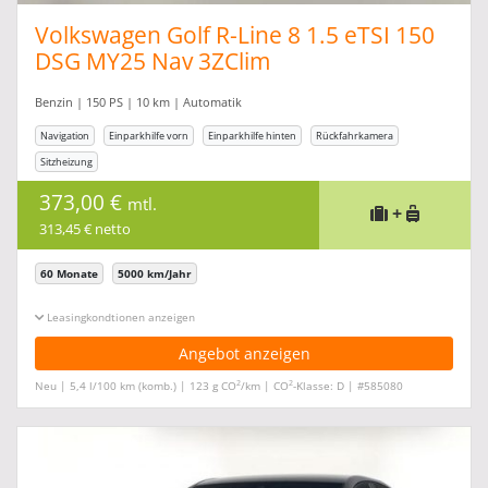
Volkswagen Golf R-Line 8 1.5 eTSI 150
DSG MY25 Nav 3ZClim
Benzin | 150 PS | 10 km | Automatik
Navigation
Einparkhilfe vorn
Einparkhilfe hinten
Rückfahrkamera
Sitzheizung
373,00 €
mtl.
+
313,45 € netto
60 Monate
5000 km/Jahr
Leasingkonditionen ein-/ausblenden
Angebot anzeigen
2
2
Neu | 5,4 l/100 km (komb.) | 123 g CO
/km | CO
-Klasse: D | #585080