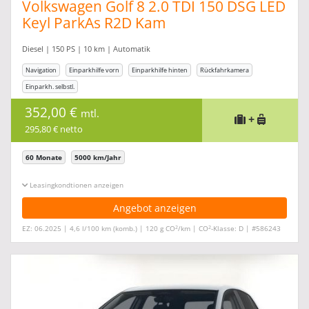
Volkswagen Golf 8 2.0 TDI 150 DSG LED
Keyl ParkAs R2D Kam
Diesel | 150 PS | 10 km | Automatik
Navigation
Einparkhilfe vorn
Einparkhilfe hinten
Rückfahrkamera
Einparkh. selbstl.
352,00 €
mtl.
+
295,80 € netto
60 Monate
5000 km/Jahr
Leasingkonditionen ein-/ausblenden
Angebot anzeigen
2
2
EZ: 06.2025 | 4,6 l/100 km (komb.) | 120 g CO
/km | CO
-Klasse: D | #586243