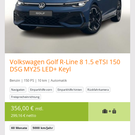
Volkswagen Golf R-Line 8 1.5 eTSI 150
DSG MY25 LED+ Keyl
Benzin | 150 PS | 10 km | Automatik
Navigation
Einparkhilfe vorn
Einparkhilfe hinten
Rückfahrkamera
Freisprecheinrichtung
356,00 €
mtl.
+
299,16 € netto
60 Monate
5000 km/Jahr