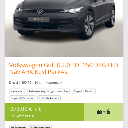
Volkswagen Golf 8 2.0 TDI 150 DSG LED
Nav AHK Keyl ParkAs
Diesel | 150 PS | 10 km | Automatik
Navigation
Anhängerkupplung schwenkbar
Einparkhilfe vorn
Einparkhilfe hinten
Rückfahrkamera
373,00 €
mtl.
+
313,45 € netto
60 Monate
5000 km/Jahr