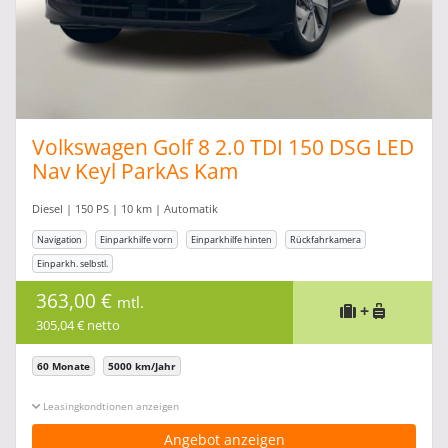
Volkswagen Golf 8 2.0 TDI 150 DSG LED
Nav Keyl ParkAs Kam
Diesel | 150 PS | 10 km | Automatik
Navigation
Einparkhilfe vorn
Einparkhilfe hinten
Rückfahrkamera
Einparkh. selbstl.
363,00 €
mtl.
+
305,04 € netto
60 Monate
5000 km/Jahr
Leasingkonditionen ein-/ausblenden
Angebot anzeigen