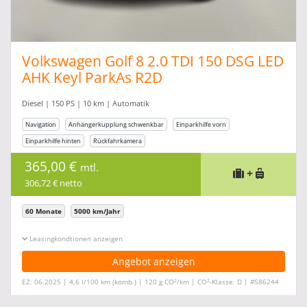
Volkswagen Golf 8 2.0 TDI 150 DSG LED
AHK Keyl ParkAs R2D
Diesel | 150 PS | 10 km | Automatik
Navigation
Anhängerkupplung schwenkbar
Einparkhilfe vorn
Einparkhilfe hinten
Rückfahrkamera
365,00 €
mtl.
+
306,72 € netto
60 Monate
5000 km/Jahr
Leasingkonditionen ein-/ausblenden
Angebot anzeigen
2
2
EZ: 06.2025 | 4,6 l/100 km (komb.) | 120 g CO
/km | CO
-Klasse: D | #586244