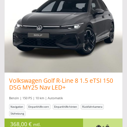
Volkswagen Golf R-Line 8 1.5 eTSI 150
DSG MY25 Nav LED+
Benzin | 150 PS | 10 km | Automatik
Navigation
Einparkhilfe vorn
Einparkhilfe hinten
Rückfahrkamera
Sitzheizung
368,00 €
mtl.