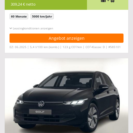
+
309,24 € netto
60 Monate
5000 km/Jahr
Leasingkonditionen ein-/ausblenden
Angebot anzeigen
2
2
EZ: 06.2025 | 5,4 l/100 km (komb.) | 123 g CO
/km | CO
-Klasse: D | #585101