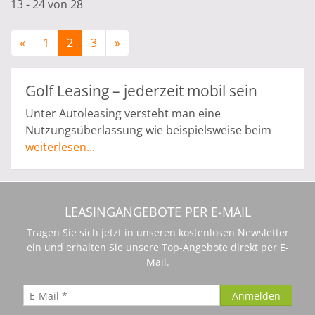
13 - 24 von 28
«
1
2
3
»
Golf Leasing – jederzeit mobil sein
Unter Autoleasing versteht man eine
Nutzungsüberlassung wie beispielsweise beim
Golf Leasing. Dabei handelt es sich um einen
weiterlesen...
Mietvertrag für Autos. Aber warum ist Leasing so
attraktiv?
Golf Leasing – das differenzierte
LEASINGANGEBOTE PER E-MAIL
Leasing
Tragen Sie sich jetzt in unseren kostenlosen Newsletter
Golf Leasing bietet differenzierte Leasingarten.
ein und erhalten Sie unsere Top-Angebote direkt per E-
Mail.
Zum einen das Kilometer-Leasing und zum
anderen das Restwert-Leasing. Beim
Kilometerleasing wird bei Vertragsabschluss eine