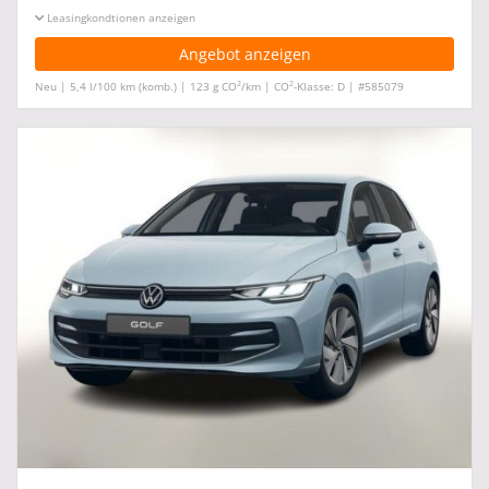
Leasingkonditionen ein-/ausblenden
Angebot anzeigen
2
2
Neu | 5,4 l/100 km (komb.) | 123 g CO
/km | CO
-Klasse: D | #585079