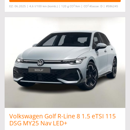
2
2
EZ: 06.2025 | 4,6 l/100 km (komb.) | 120 g CO
/km | CO
-Klasse: D | #586245
Volkswagen Golf R-Line 8 1.5 eTSI 115
DSG MY25 Nav LED+