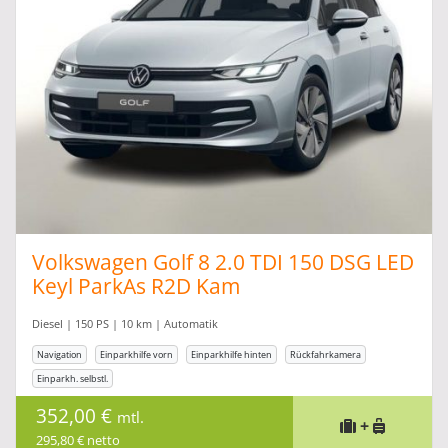
Volkswagen Golf 8 2.0 TDI 150 DSG LED
Keyl ParkAs R2D Kam
Diesel | 150 PS | 10 km | Automatik
Navigation
Einparkhilfe vorn
Einparkhilfe hinten
Rückfahrkamera
Einparkh. selbstl.
352,00 €
mtl.
+
295,80 € netto