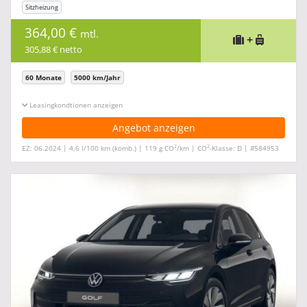
Sitzheizung
364,00 €
mtl.
+
305,88 € netto
60 Monate
5000 km/Jahr
Leasingkonditionen ein-/ausblenden
Angebot anzeigen
2
2
EZ: 06.2024 | 4,6 l/100 km (komb.) | 119 g CO
/km | CO
-Klasse: D | #584953