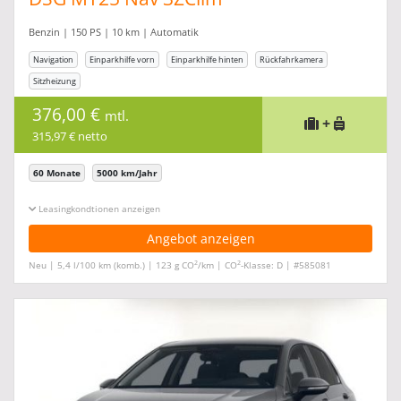
Benzin | 150 PS | 10 km | Automatik
Navigation
Einparkhilfe vorn
Einparkhilfe hinten
Rückfahrkamera
Sitzheizung
376,00 €
mtl.
+
315,97 € netto
60 Monate
5000 km/Jahr
Leasingkonditionen ein-/ausblenden
Angebot anzeigen
2
2
Neu | 5,4 l/100 km (komb.) | 123 g CO
/km | CO
-Klasse: D | #585081