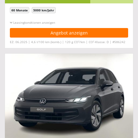
60 Monate
5000 km/Jahr
Leasingkonditionen ein-/ausblenden
Angebot anzeigen
2
2
EZ: 06.2025 | 4,6 l/100 km (komb.) | 120 g CO
/km | CO
-Klasse: D | #586242