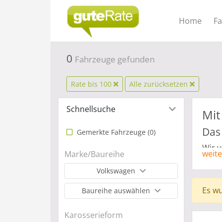
Home
F
0
Fahrzeuge gefunden
Rate bis 100
Alle zurücksetzen
Schnellsuche
Mit
Das
Gemerkte Fahrzeuge (
0
)
Wir 
weite
Marke/Baureihe
In de
Volkswagen
sind,
wech
Es wu
Baureihe auswählen
denn 
Kind
Karosserieform
Anfor