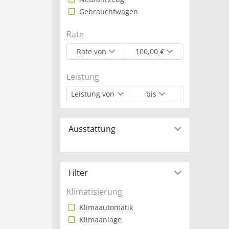
Volk
Gebrauchtwagen
Jeder
Wirts
Rate
bekan
Rate von
100,00 €
Autom
Quali
Leistung
nur d
Leistung von
bis
werd
Ausstattung
Filter
Klimatisierung
Klimaautomatik
Klimaanlage