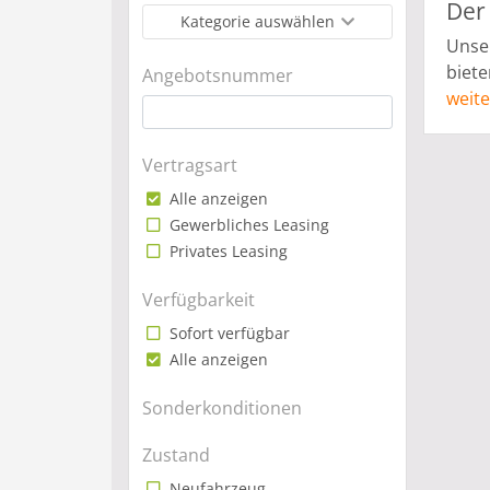
Der
könn
Kategorie auswählen
passe
Unser
optim
biete
Angebotsnummer
ständ
an ex
weite
verzi
wie v
Leasi
zurüc
Vertragsart
hochw
Alle anzeigen
beide
Gewerbliches Leasing
biete
Privates Leasing
Multi
einen
Verfügbarkeit
perfe
Sofort verfügbar
sehr 
Alle anzeigen
Limo
auch 
Sonderkonditionen
Leasi
Zustand
Neufahrzeug