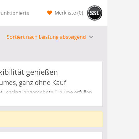
Merkliste (
0
)
funktionierts
Sortiert nach Leistung absteigend
ibilität genießen
aumes, ganz ohne Kauf
 Leasing langersehnte Träume erfüllen.
utos, an das wir über viele Jahre gebunden
Alternative, die sich den ständig
n Leasing macht Unmögliches möglich,
ohne mit den Nachteilen einzubüßen.
perfekten Traumwagen, der Ihren
eine individuelle Zeitspanne und