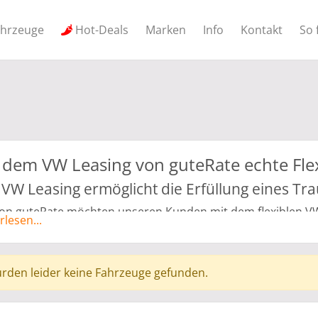
ahrzeuge
Hot-Deals
Marken
Info
Kontakt
So 
 dem VW Leasing von guteRate echte Flex
 VW Leasing ermöglicht die Erfüllung eines Tr
von guteRate möchten unseren Kunden mit dem flexiblen VW
rlesen...
r heutigen Gesellschaft ist ein verpflichtender Kauf eines A
 nicht mehr zeitgemäß, deshalb benötigen wir dringend eine 
selnden Umständen des Lebens perfekt anpasst. Volkswage
rden leider keine Fahrzeuge gefunden.
durch uns können Sie alle Vorzüge eines Kaufs genießen, 
erleicht und bequem suchen Sie sich von Zuhause aus den 
derungen, Wünschen und Vorstellungen entspricht, wählen 