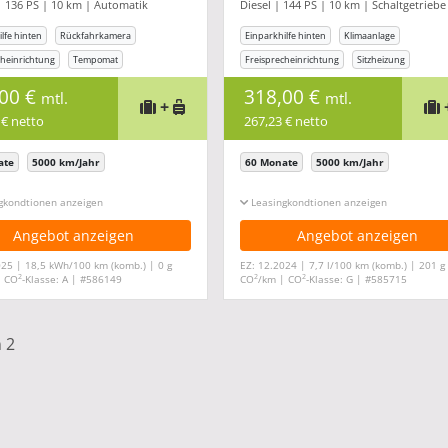
| 136 PS | 10 km | Automatik
Diesel | 144 PS | 10 km | Schaltgetriebe
PDC Temp
lfe hinten
Rückfahrkamera
Einparkhilfe hinten
Klimaanlage
cheinrichtung
Tempomat
Freisprecheinrichtung
Sitzheizung
rPlay
Tempomat
,00 €
318,00 €
mtl.
mtl.
+
 € netto
267,23 € netto
ate
5000 km/Jahr
60 Monate
5000 km/Jahr
gkonditionen ein-/ausblenden
Leasingkonditionen ein-/ausblenden
Angebot anzeigen
Angebot anzeigen
025 | 18,5 kWh/100 km (komb.) | 0 g
EZ: 12.2024 | 7,7 l/100 km (komb.) | 201 g
2
2
2
| CO
-Klasse: A | #586149
CO
/km | CO
-Klasse: G | #585715
n 2