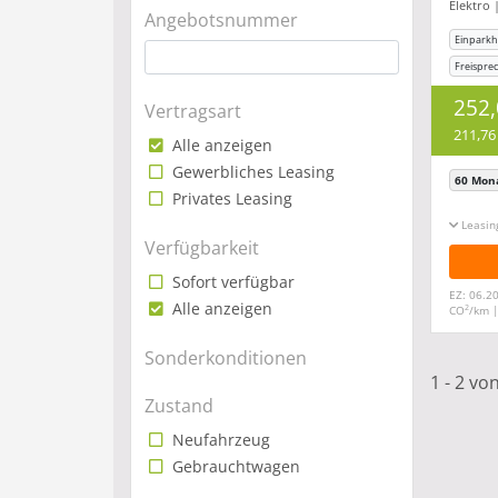
Elektro 
Angebotsnummer
Einparkhi
Freispre
Apple Ca
252
Vertragsart
211,76
Alle anzeigen
Gewerbliches Leasing
60 Mon
Privates Leasing
Leasin
Verfügbarkeit
Sofort verfügbar
EZ: 06.2
Alle anzeigen
2
CO
/km 
Sonderkonditionen
1 - 2 vo
Zustand
Neufahrzeug
Gebrauchtwagen