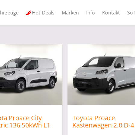
ahrzeuge
Hot-Deals
Marken
Info
Kontakt
So 
ta Proace City
Toyota Proace
tric 136 50kWh L1
Kastenwagen 2.0 D-
 PDC Temp
144 L1 Comfort SHZ