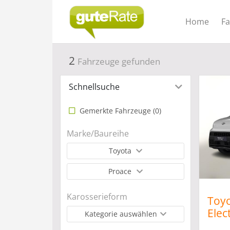
Home
F
2
Fahrzeuge gefunden
Schnellsuche
Gemerkte Fahrzeuge (
0
)
Marke/Baureihe
Toyota
Proace
Karosserieform
Toyo
Elec
Kategorie auswählen
Kam