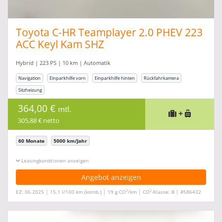
Toyota C-HR Teamplayer 2.0 PHEV 223
ACC Keyl Kam SHZ
Hybrid | 223 PS | 10 km | Automatik
Navigation
Einparkhilfe vorn
Einparkhilfe hinten
Rückfahrkamera
Sitzheizung
364,00 €
mtl.
+
305,88 € netto
60 Monate
5000 km/Jahr
Leasingkonditionen ein-/ausblenden
Angebot anzeigen
2
2
EZ: 06.2025 | 15,1 l/100 km (komb.) | 19 g CO
/km | CO
-Klasse: B | #586432