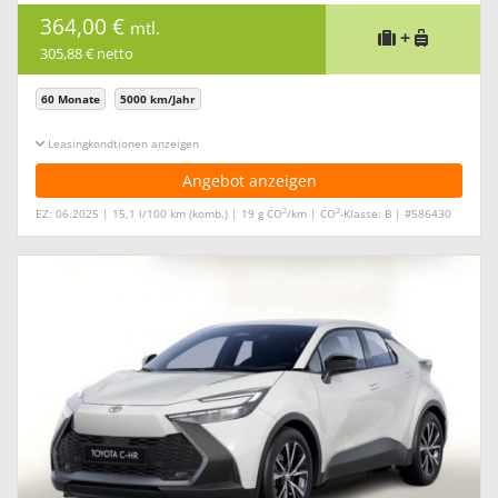
364,00 €
mtl.
+
305,88 € netto
60 Monate
5000 km/Jahr
Leasingkonditionen ein-/ausblenden
Angebot anzeigen
2
2
EZ: 06.2025 | 15,1 l/100 km (komb.) | 19 g CO
/km | CO
-Klasse: B | #586430