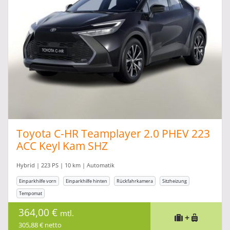
Toyota C-HR Teamplayer 2.0 PHEV 223
ACC Keyl Kam SHZ
Hybrid | 223 PS | 10 km | Automatik
Einparkhilfe vorn
Einparkhilfe hinten
Rückfahrkamera
Sitzheizung
Tempomat
364,00 €
mtl.
+
305,88 € netto