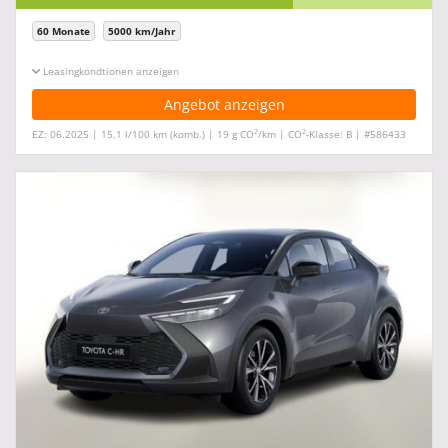
60 Monate
5000 km/Jahr
Leasingkonditionen ein-/ausblenden
Angebot anzeigen
2
2
EZ: 06.2025 | 15,1 l/100 km (komb.) | 19 g CO
/km | CO
-Klasse: B | #586433