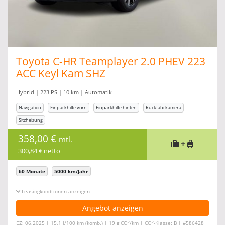
Toyota C-HR Teamplayer 2.0 PHEV 223
ACC Keyl Kam SHZ
Hybrid | 223 PS | 10 km | Automatik
Navigation
Einparkhilfe vorn
Einparkhilfe hinten
Rückfahrkamera
Sitzheizung
358,00 €
mtl.
+
300,84 € netto
60 Monate
5000 km/Jahr
Leasingkonditionen ein-/ausblenden
Angebot anzeigen
2
2
EZ: 06.2025 | 15,1 l/100 km (komb.) | 19 g CO
/km | CO
-Klasse: B | #586428