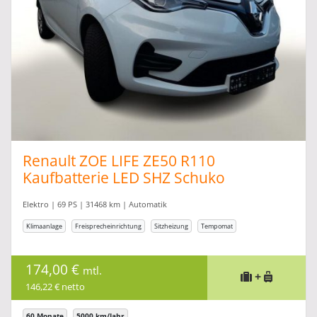
Renault ZOE LIFE ZE50 R110
Kaufbatterie LED SHZ Schuko
Elektro | 69 PS | 31468 km | Automatik
Klimaanlage
Freisprecheinrichtung
Sitzheizung
Tempomat
174,00 €
mtl.
+
146,22 € netto
60 Monate
5000 km/Jahr