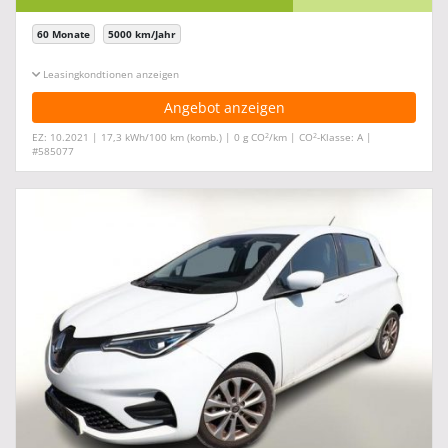
60 Monate
5000 km/Jahr
Leasingkonditionen ein-/ausblenden
Angebot anzeigen
2
2
EZ: 10.2021 | 17,3 kWh/100 km (komb.) | 0 g CO
/km | CO
-Klasse: A |
#585077