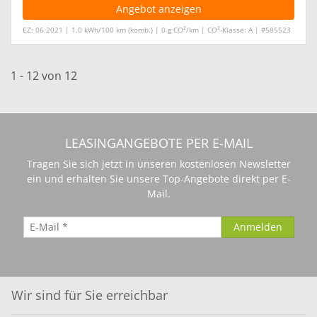
Angebot anzeigen
2
2
EZ: 06.2021 | 1,0 kWh/100 km (komb.) | 0 g CO
/km | CO
-Klasse: A | #585523
1 - 12 von 12
LEASINGANGEBOTE PER E-MAIL
Tragen Sie sich jetzt in unseren kostenlosen Newsletter
ein und erhalten Sie unsere Top-Angebote direkt per E-
Mail.
Wir sind für Sie erreichbar