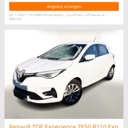
Angebot anzeigen
2
2
EZ: 11.2021 | 19,5 kWh/100 km (komb.) | 0 g CO
/km | CO
-Klasse: A |
#585105
Renault ZOE Experience ZE50 R110 Exp