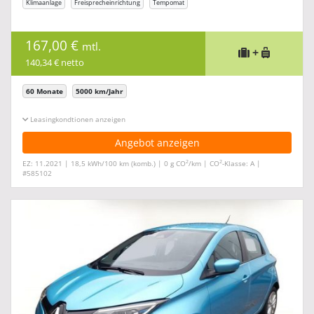
Klimaanlage
Freisprecheinrichtung
Tempomat
167,00 €
mtl.
+
140,34 € netto
60 Monate
5000 km/Jahr
Leasingkonditionen ein-/ausblenden
Angebot anzeigen
2
2
EZ: 11.2021 | 18,5 kWh/100 km (komb.) | 0 g CO
/km | CO
-Klasse: A |
#585102