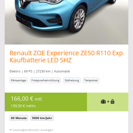
Renault ZOE Experience ZE50 R110 Exp
Kaufbatterie LED SHZ
Elektro | 69 PS | 27230 km | Automatik
Klimaanlage
Freisprecheinrichtung
Sitzheizung
Tempomat
166,00 €
mtl.
+
139,50 € netto
60 Monate
5000 km/Jahr
Leasingkonditionen ein-/ausblenden