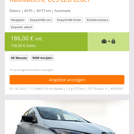
Elektro | 69 PS | 30177 km | Automatik
Navigation
Einparkhilfe vorn
Einparkhilfe hinten
Rückfahrkamera
Einparkh. selbstl.
186,00 €
mtl.
+
156,30 € netto
60 Monate
5000 km/Jahr
Leasingkonditionen ein-/ausblenden
Angebot anzeigen
2
2
EZ: 06.2022 | 1,0 kWh/100 km (komb.) | 0 g CO
/km | CO
-Klasse: A | #585409