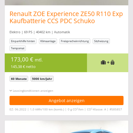
Renault ZOE Experience ZE50 R110 Exp
Kaufbatterie CCS PDC Schuko
Elektro | 69 PS | 40402 km | Automatik
Einparkhilfe hinten
Klimaanlage
Freisprecheinrichtung
Sitzheizung
Tempomat
173,00 €
mtl.
+
145,38 € netto
60 Monate
5000 km/Jahr
Leasingkonditionen ein-/ausblenden
Angebot anzeigen
2
2
EZ: 06.2022 | 1,0 kWh/100 km (komb.) | 0 g CO
/km | CO
-Klasse: A | #585857