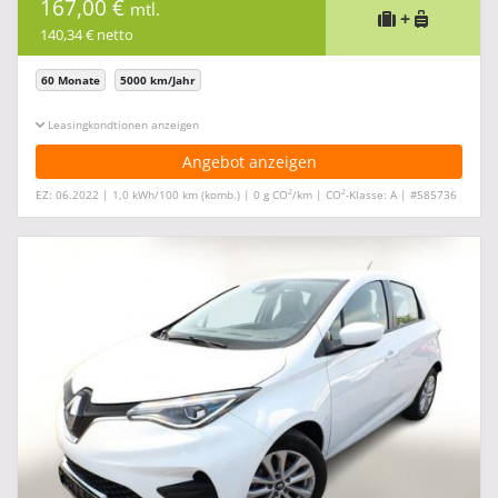
167,00 €
mtl.
+
140,34 € netto
60 Monate
5000 km/Jahr
Leasingkonditionen ein-/ausblenden
Angebot anzeigen
2
2
EZ: 06.2022 | 1,0 kWh/100 km (komb.) | 0 g CO
/km | CO
-Klasse: A | #585736