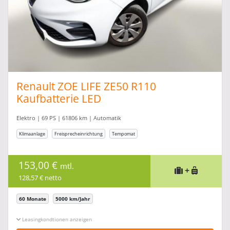
Renault ZOE LIFE ZE50 R110
Kaufbatterie LED
Elektro | 69 PS | 61806 km | Automatik
Klimaanlage
Freisprecheinrichtung
Tempomat
153,00 €
mtl.
+
128,57 € netto
60 Monate
5000 km/Jahr
Leasingkonditionen ein-/ausblenden