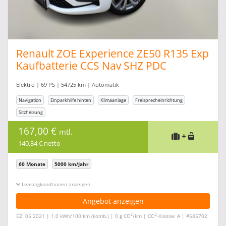
Renault ZOE Experience ZE50 R135 Exp
Kaufbatterie CCS Nav SHZ PDC
Elektro | 69 PS | 54725 km | Automatik
Navigation
Einparkhilfe hinten
Klimaanlage
Freisprecheinrichtung
Sitzheizung
167,00 €
mtl.
+
140,34 € netto
60 Monate
5000 km/Jahr
Leasingkonditionen ein-/ausblenden
Angebot anzeigen
2
2
EZ: 05.2021 | 1,0 kWh/100 km (komb.) | 0 g CO
/km | CO
-Klasse: A | #585702