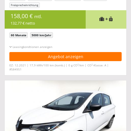
Freisprecheinrichtung
158,00 €
mtl.
+
132,77 € netto
60 Monate
5000 km/Jahr
Leasingkonditionen ein-/ausblenden
Angebot anzeigen
2
2
EZ: 12.2021 | 17,9 kWh/100 km (komb.) | 0 g CO
/km | CO
-Klasse: A |
#584951