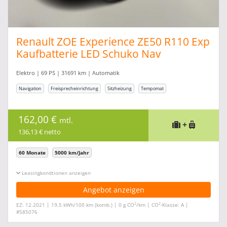
Renault ZOE Experience ZE50 R110 Exp
Kaufbatterie LED Schuko Nav
Elektro | 69 PS | 31691 km | Automatik
Navigation
Freisprecheinrichtung
Sitzheizung
Tempomat
162,00 €
mtl.
+
136,13 € netto
60 Monate
5000 km/Jahr
Leasingkonditionen ein-/ausblenden
Angebot anzeigen
2
2
EZ: 12.2021 | 19,5 kWh/100 km (komb.) | 0 g CO
/km | CO
-Klasse: A |
#585076