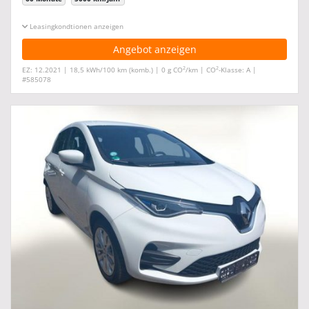
Leasingkonditionen ein-/ausblenden
Angebot anzeigen
2
2
EZ: 12.2021 | 18,5 kWh/100 km (komb.) | 0 g CO
/km | CO
-Klasse: A |
#585078