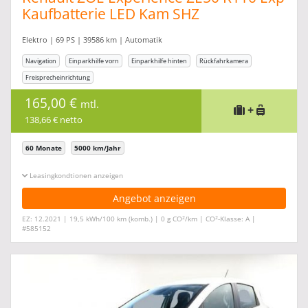
Kaufbatterie LED Kam SHZ
Elektro | 69 PS | 39586 km | Automatik
Navigation
Einparkhilfe vorn
Einparkhilfe hinten
Rückfahrkamera
Freisprecheinrichtung
165,00 €
mtl.
+
138,66 € netto
60 Monate
5000 km/Jahr
Leasingkonditionen ein-/ausblenden
Angebot anzeigen
2
2
EZ: 12.2021 | 19,5 kWh/100 km (komb.) | 0 g CO
/km | CO
-Klasse: A |
#585152