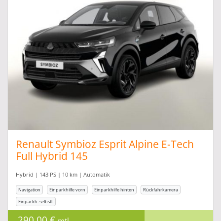
Renault Symbioz Esprit Alpine E-Tech
Full Hybrid 145
Hybrid | 143 PS | 10 km | Automatik
Navigation
Einparkhilfe vorn
Einparkhilfe hinten
Rückfahrkamera
Einparkh. selbstl.
290,00 €
mtl.