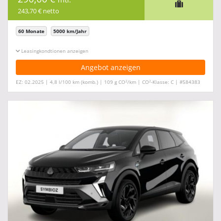
243,70 € netto
60 Monate
5000 km/Jahr
Leasingkonditionen ein-/ausblenden
Angebot anzeigen
2
2
EZ: 02.2025 | 4,8 l/100 km (komb.) | 109 g CO
/km | CO
-Klasse: C | #584383