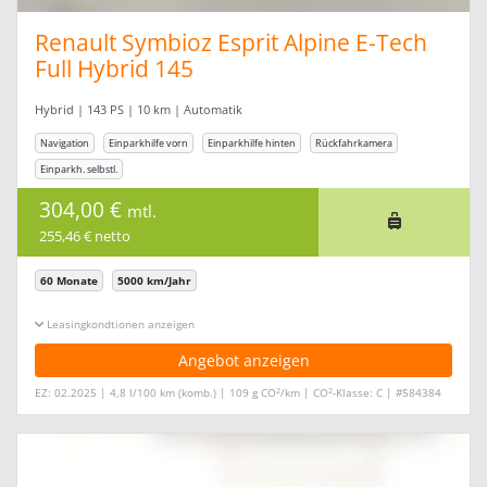
Renault Symbioz Esprit Alpine E-Tech
Full Hybrid 145
Hybrid | 143 PS | 10 km | Automatik
Navigation
Einparkhilfe vorn
Einparkhilfe hinten
Rückfahrkamera
Einparkh. selbstl.
304,00 €
mtl.
255,46 € netto
60 Monate
5000 km/Jahr
Leasingkonditionen ein-/ausblenden
Angebot anzeigen
2
2
EZ: 02.2025 | 4,8 l/100 km (komb.) | 109 g CO
/km | CO
-Klasse: C | #584384