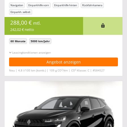
Navigation
Einparkhilfe vorn
Einparkhilfe hinten
Rückfahrkamera
Einparkh. selbstl.
288,00 €
mtl.
242,02 € netto
60 Monate
5000 km/Jahr
Leasingkonditionen ein-/ausblenden
Angebot anzeigen
2
2
Neu | 4,8 l/100 km (komb.) | 109 g CO
/km | CO
-Klasse: C | #584527