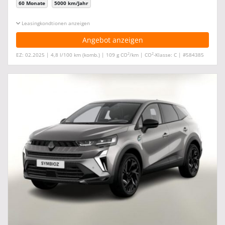
60 Monate
5000 km/Jahr
Leasingkonditionen ein-/ausblenden
Angebot anzeigen
2
2
EZ: 02.2025 | 4,8 l/100 km (komb.) | 109 g CO
/km | CO
-Klasse: C | #584385