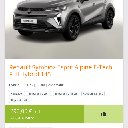
Renault Symbioz Esprit Alpine E-Tech
Full Hybrid 145
Hybrid | 143 PS | 10 km | Automatik
Navigation
Einparkhilfe vorn
Einparkhilfe hinten
Rückfahrkamera
Einparkh. selbstl.
290,00 €
mtl.
243,70 € netto