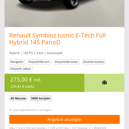
Renault Symbioz Iconic E-Tech Full
Hybrid 145 PanoD
Hybrid | 143 PS | 0 km | Automatik
Navigation
Einparkhilfe vorn
Einparkhilfe hinten
Rückfahrkamera
Einparkh. selbstl.
273,00 €
mtl.
229,41 € netto
60 Monate
5000 km/Jahr
Leasingkonditionen ein-/ausblenden
Angebot anzeigen
2
2
Neu | 4,8 l/100 km (komb.) | 109 g CO
/km | CO
-Klasse: C | #584528