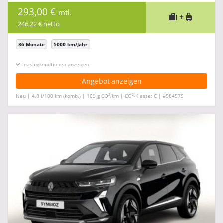
293,00 €
mtl.
+
246,22 € netto
36 Monate
5000 km/Jahr
Leasingkonditionen ein-/ausblenden
Angebot anzeigen
2
2
Neu | 4,8 l/100 km (komb.) | 109 g CO
/km | CO
-Klasse: C | #584575