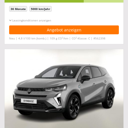
36 Monate
5000 km/Jahr
Leasingkonditionen ein-/ausblenden
Angebot anzeigen
2
2
Neu | 4,8 l/100 km (komb.) | 109 g CO
/km | CO
-Klasse: C | #562398