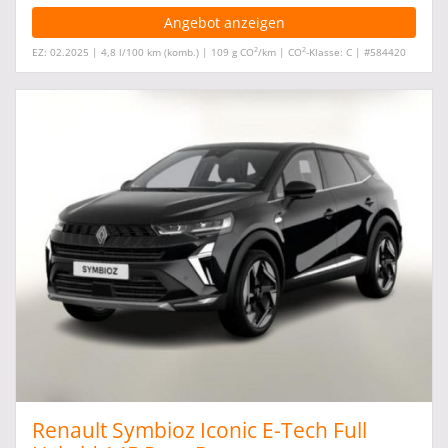
Angebot anzeigen
2
2
EZ: 02.2025 | 4,8 l/100 km (komb.) | 109 g CO
/km | CO
-Klasse: C | #584420
Renault Symbioz Iconic E-Tech Full