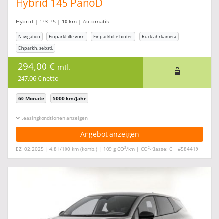
Hybrid 145 PanoD
Hybrid | 143 PS | 10 km | Automatik
Navigation
Einparkhilfe vorn
Einparkhilfe hinten
Rückfahrkamera
Einparkh. selbstl.
294,00 €
mtl.
247,06 € netto
60 Monate
5000 km/Jahr
Leasingkonditionen ein-/ausblenden
Angebot anzeigen
2
2
EZ: 02.2025 | 4,8 l/100 km (komb.) | 109 g CO
/km | CO
-Klasse: C | #584419