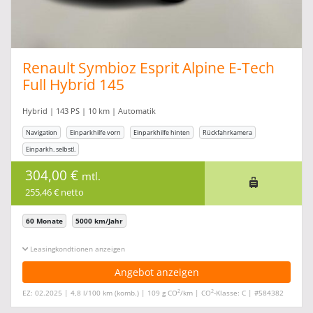
Renault Symbioz Esprit Alpine E-Tech
Full Hybrid 145
Hybrid | 143 PS | 10 km | Automatik
Navigation
Einparkhilfe vorn
Einparkhilfe hinten
Rückfahrkamera
Einparkh. selbstl.
304,00 €
mtl.
255,46 € netto
60 Monate
5000 km/Jahr
Leasingkonditionen ein-/ausblenden
Angebot anzeigen
2
2
EZ: 02.2025 | 4,8 l/100 km (komb.) | 109 g CO
/km | CO
-Klasse: C | #584382