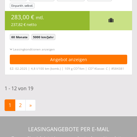
Einparkh. selbstl.
283,00 €
mtl.
237,82 € netto
60 Monate
5000 km/Jahr
Leasingkonditionen ein-/ausblenden
Angebot anzeigen
2
2
EZ: 02.2025 | 4,8 l/100 km (komb.) | 109 g CO
/km | CO
-Klasse: C | #584381
1 - 12 von 19
1
2
»
LEASINGANGEBOTE PER E-MAIL