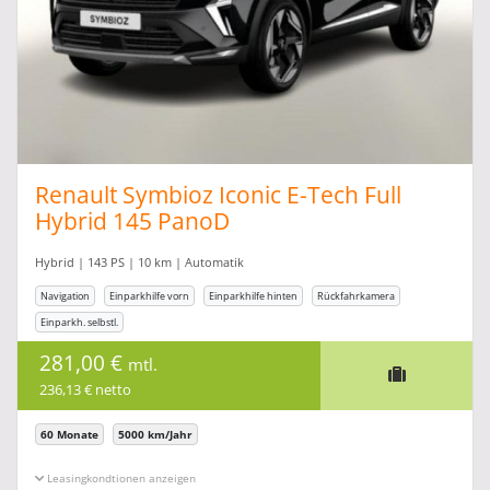
Renault Symbioz Iconic E-Tech Full
Hybrid 145 PanoD
Hybrid | 143 PS | 10 km | Automatik
Navigation
Einparkhilfe vorn
Einparkhilfe hinten
Rückfahrkamera
Einparkh. selbstl.
281,00 €
mtl.
236,13 € netto
60 Monate
5000 km/Jahr
Leasingkonditionen ein-/ausblenden