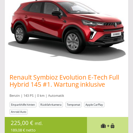
Renault Symbioz Evolution E-Tech Full
Hybrid 145 #1. Wartung inklusive
Benzin | 143 PS | 0 km | Automatik
Einparkhilfe hinten
Rückfahrkamera
Tempomat
Apple CarPlay
Anroid Auto
225,00 €
mtl.
+
189,08 € netto