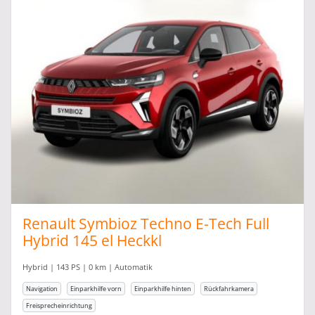
Renault Symbioz Techno E-Tech Full
Hybrid 145 el Heckkl
Hybrid | 143 PS | 0 km | Automatik
Navigation
Einparkhilfe vorn
Einparkhilfe hinten
Rückfahrkamera
Freisprecheinrichtung