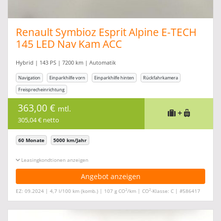
Renault Symbioz Esprit Alpine E-TECH
145 LED Nav Kam ACC
Hybrid | 143 PS | 7200 km | Automatik
Navigation
Einparkhilfe vorn
Einparkhilfe hinten
Rückfahrkamera
Freisprecheinrichtung
363,00 €
mtl.
+
305,04 € netto
60 Monate
5000 km/Jahr
Leasingkonditionen ein-/ausblenden
Angebot anzeigen
2
2
EZ: 09.2024 | 4,7 l/100 km (komb.) | 107 g CO
/km | CO
-Klasse: C | #586417