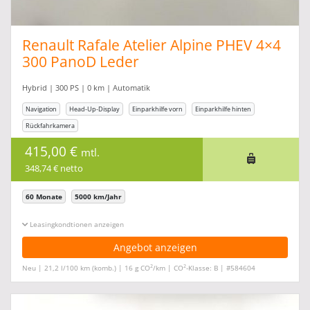
Renault Rafale Atelier Alpine PHEV 4×4
300 PanoD Leder
Hybrid | 300 PS | 0 km | Automatik
Navigation
Head-Up-Display
Einparkhilfe vorn
Einparkhilfe hinten
Rückfahrkamera
415,00 €
mtl.
348,74 € netto
60 Monate
5000 km/Jahr
Leasingkonditionen ein-/ausblenden
Angebot anzeigen
2
2
Neu | 21,2 l/100 km (komb.) | 16 g CO
/km | CO
-Klasse: B | #584604