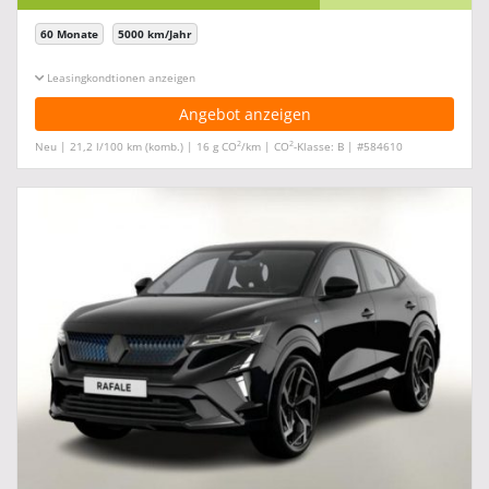
60 Monate
5000 km/Jahr
Leasingkonditionen ein-/ausblenden
Angebot anzeigen
2
2
Neu | 21,2 l/100 km (komb.) | 16 g CO
/km | CO
-Klasse: B | #584610