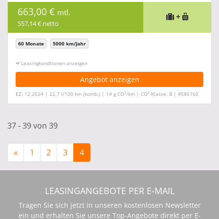
663,00 €
mtl.
+
557,14 € netto
60 Monate
5000 km/Jahr
Leasingkonditionen ein-/ausblenden
Angebot anzeigen
2
2
EZ: 12.2024 | 22,7 l/100 km (komb.) | 14 g CO
/km | CO
-Klasse: B | #586160
37 - 39 von 39
«
1
2
3
4
LEASINGANGEBOTE PER E-MAIL
Tragen Sie sich jetzt in unseren kostenlosen Newsletter
ein und erhalten Sie unsere Top-Angebote direkt per E-