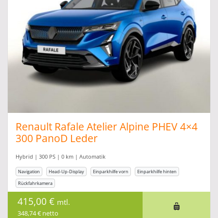
Renault Rafale Atelier Alpine PHEV 4×4
300 PanoD Leder
Hybrid | 300 PS | 0 km | Automatik
Navigation
Head-Up-Display
Einparkhilfe vorn
Einparkhilfe hinten
Rückfahrkamera
415,00 €
mtl.
348,74 € netto