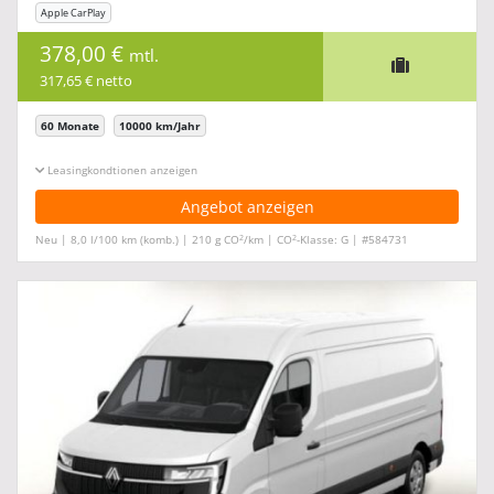
Apple CarPlay
378,00 €
mtl.
317,65 € netto
60 Monate
10000 km/Jahr
Leasingkonditionen ein-/ausblenden
Angebot anzeigen
2
2
Neu | 8,0 l/100 km (komb.) | 210 g CO
/km | CO
-Klasse: G | #584731