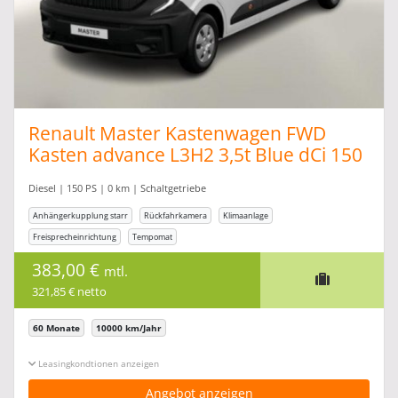
Renault Master Kastenwagen FWD
Kasten advance L3H2 3,5t Blue dCi 150
Diesel | 150 PS | 0 km | Schaltgetriebe
Anhängerkupplung starr
Rückfahrkamera
Klimaanlage
Freisprecheinrichtung
Tempomat
383,00 €
mtl.
321,85 € netto
60 Monate
10000 km/Jahr
Leasingkonditionen ein-/ausblenden
Angebot anzeigen