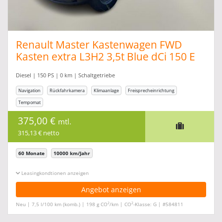
Renault Master Kastenwagen FWD
Kasten extra L3H2 3,5t Blue dCi 150 E
Diesel | 150 PS | 0 km | Schaltgetriebe
Navigation
Rückfahrkamera
Klimaanlage
Freisprecheinrichtung
Tempomat
375,00 €
mtl.
315,13 € netto
60 Monate
10000 km/Jahr
Leasingkonditionen ein-/ausblenden
Angebot anzeigen
2
2
Neu | 7,5 l/100 km (komb.) | 198 g CO
/km | CO
-Klasse: G | #584811