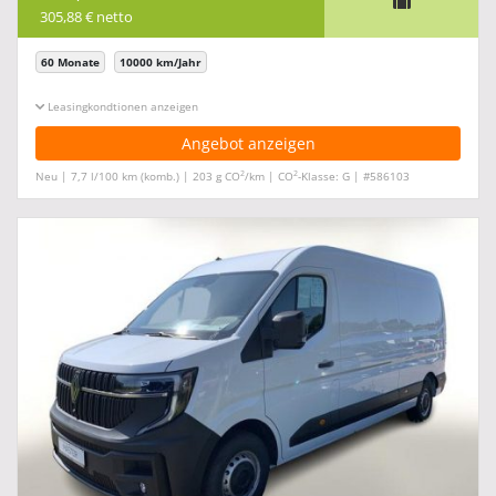
305,88 € netto
60 Monate
10000 km/Jahr
Leasingkonditionen ein-/ausblenden
Angebot anzeigen
2
2
Neu | 7,7 l/100 km (komb.) | 203 g CO
/km | CO
-Klasse: G | #586103