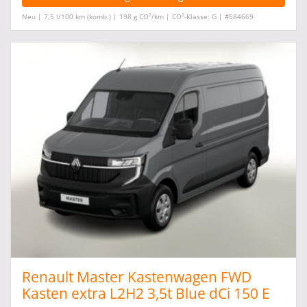
2
2
Neu | 7,5 l/100 km (komb.) | 198 g CO
/km | CO
-Klasse: G | #584669
Renault Master Kastenwagen FWD
Kasten extra L2H2 3,5t Blue dCi 150 E