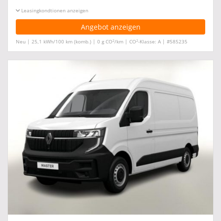
Leasingkonditionen ein-/ausblenden
Angebot anzeigen
2
2
Neu | 25,1 kWh/100 km (komb.) | 0 g CO
/km | CO
-Klasse: A | #585235