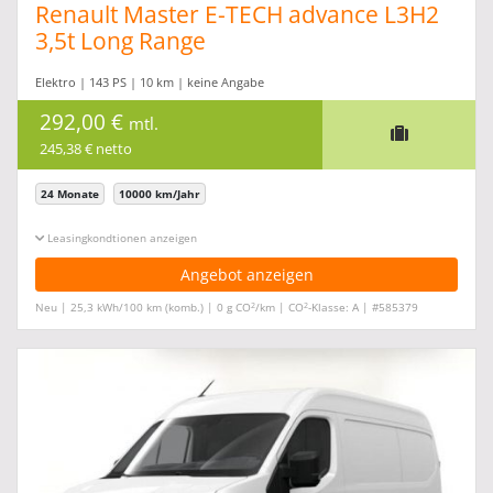
Renault Master E-TECH advance L3H2
3,5t Long Range
Elektro | 143 PS | 10 km | keine Angabe
292,00 €
mtl.
245,38 € netto
24 Monate
10000 km/Jahr
Leasingkonditionen ein-/ausblenden
Angebot anzeigen
2
2
Neu | 25,3 kWh/100 km (komb.) | 0 g CO
/km | CO
-Klasse: A | #585379