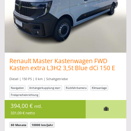
Renault Master Kastenwagen FWD
Kasten extra L3H2 3,5t Blue dCi 150 E
Diesel | 150 PS | 0 km | Schaltgetriebe
Navigation
Anhängerkupplung starr
Rückfahrkamera
Klimaanlage
Freisprecheinrichtung
394,00 €
mtl.
331,09 € netto
60 Monate
10000 km/Jahr