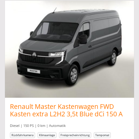
Renault Master Kastenwagen FWD
Kasten extra L2H2 3,5t Blue dCi 150 A
Diesel | 150 PS | 0 km | Automatik
Rückfahrkamera
Klimaanlage
Freisprecheinrichtung
Tempomat