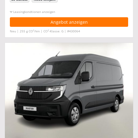
Leasingkonditionen ein-/ausblenden
Angebot anzeigen
2
2
Neu | 255 g CO
/km | CO
-Klasse: G | #430064