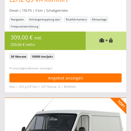
Diesel | 150 PS | 0 km | Schaltgetriebe
Navigation
Anhängerkupplung starr
Rückfahrkamera
Klimaanlage
Freisprecheinrichtung
309,00 €
mtl.
+
259,66 € netto
30 Monate
10000 km/Jahr
Leasingkonditionen ein-/ausblenden
Angebot anzeigen
2
2
Neu | 255 g CO
/km | CO
-Klasse: G | #430065