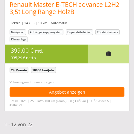
Renault Master E-TECH advance L2H2
3,5t Long Range HolzB
Elektro | 143 PS | 10 km | Automatik
Navigation
Anhängerkupplung starr
Einparkhilfe hinten
Rückfahrkamera
Klimaanlage
399,00 €
mtl.
335,29 € netto
24 Monate
10000 km/Jahr
Leasingkonditionen ein-/ausblenden
Angebot anzeigen
2
2
EZ: 01.2025 | 25,3 kWh/100 km (komb.) | 0 g CO
/km | CO
-Klasse: A |
#584379
1 - 12 von 22