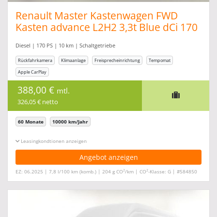
Renault Master Kastenwagen FWD
Kasten advance L2H2 3,3t Blue dCi 170
Diesel | 170 PS | 10 km | Schaltgetriebe
Rückfahrkamera
Klimaanlage
Freisprecheinrichtung
Tempomat
Apple CarPlay
388,00 €
mtl.
326,05 € netto
60 Monate
10000 km/Jahr
Leasingkonditionen ein-/ausblenden
Angebot anzeigen
2
2
EZ: 06.2025 | 7,8 l/100 km (komb.) | 204 g CO
/km | CO
-Klasse: G | #584850