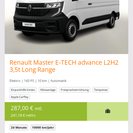
Renault Master E-TECH advance L2H2
3,5t Long Range
Elektro | 143 PS | 10 km | Automatik
Einparkhilfe hinten
Klimaanlage
Freisprecheinrichtung
Tempomat
Apple CarPlay
287,00 €
mtl.
241,18 € netto
24 Monate
10000 km/Jahr