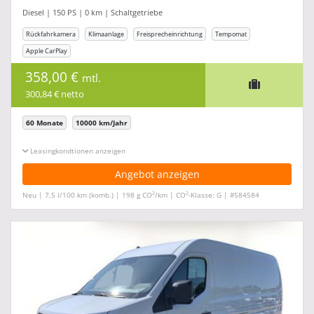
Diesel | 150 PS | 0 km | Schaltgetriebe
Rückfahrkamera
Klimaanlage
Freisprecheinrichtung
Tempomat
Apple CarPlay
358,00 €
mtl.
300,84 € netto
60 Monate
10000 km/Jahr
Leasingkonditionen ein-/ausblenden
Angebot anzeigen
2
2
Neu | 7,5 l/100 km (komb.) | 198 g CO
/km | CO
-Klasse: G | #584584