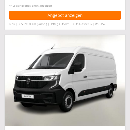
Leasingkonditionen ein-/ausblenden
Angebot anzeigen
2
2
Neu | 7,5 l/100 km (komb.) | 198 g CO
/km | CO
-Klasse: G | #584526