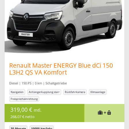
Renault Master ENERGY Blue dCi 150
L3H2 QS VA Komfort
Diesel | 150 PS | 0 km | Schaltgetriebe
Navigation
Anhängerkupplung starr
Rückfahrkamera
Klimaanlage
Freisprecheinrichtung
319,00 €
mtl.
+
268,07 € netto
30 Monate
10000 km/Jahr