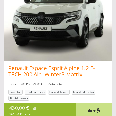
Renault Espace Esprit Alpine 1.2 E-
TECH 200 Alp. WinterP Matrix
Hybrid | 200 PS | 29500 km | Automatik
Navigation
Head-Up-Display
Einparkhilfe vorn
Einparkhilfe hinten
Rückfahrkamera
430,00 €
mtl.
+
361,34 € netto