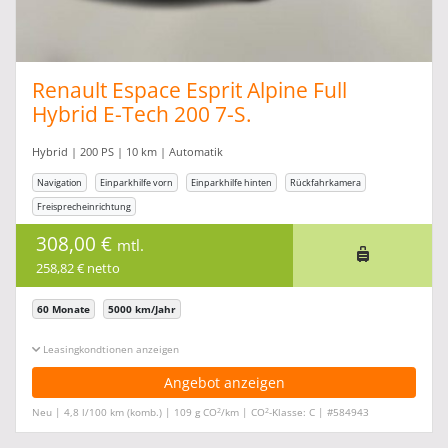
Renault Espace Esprit Alpine Full
Hybrid E-Tech 200 7-S.
Hybrid | 200 PS | 10 km | Automatik
Navigation
Einparkhilfe vorn
Einparkhilfe hinten
Rückfahrkamera
Freisprecheinrichtung
308,00 €
mtl.
258,82 € netto
60 Monate
5000 km/Jahr
Leasingkonditionen ein-/ausblenden
Angebot anzeigen
2
2
Neu | 4,8 l/100 km (komb.) | 109 g CO
/km | CO
-Klasse: C | #584943