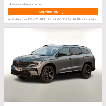
Leasingkonditionen ein-/ausblenden
Angebot anzeigen
2
2
EZ: 06.2025 | 5,0 l/100 km (komb.) | 113 g CO
/km | CO
-Klasse: C | #584590