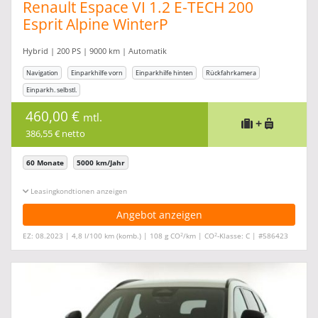
Renault Espace VI 1.2 E-TECH 200
Esprit Alpine WinterP
Hybrid | 200 PS | 9000 km | Automatik
Navigation
Einparkhilfe vorn
Einparkhilfe hinten
Rückfahrkamera
Einparkh. selbstl.
460,00 €
mtl.
+
386,55 € netto
60 Monate
5000 km/Jahr
Leasingkonditionen ein-/ausblenden
Angebot anzeigen
2
2
EZ: 08.2023 | 4,8 l/100 km (komb.) | 108 g CO
/km | CO
-Klasse: C | #586423