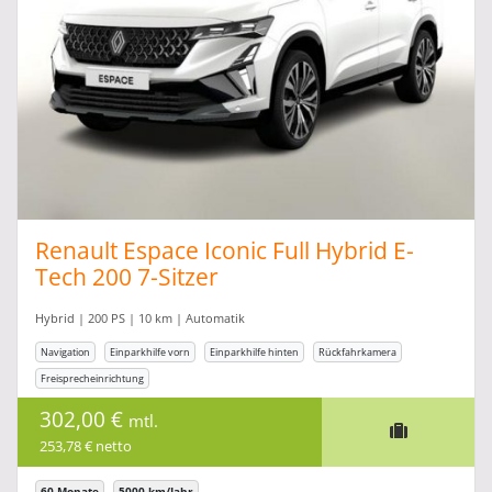
Renault Espace Iconic Full Hybrid E-
Tech 200 7-Sitzer
Hybrid | 200 PS | 10 km | Automatik
Navigation
Einparkhilfe vorn
Einparkhilfe hinten
Rückfahrkamera
Freisprecheinrichtung
302,00 €
mtl.
253,78 € netto
60 Monate
5000 km/Jahr