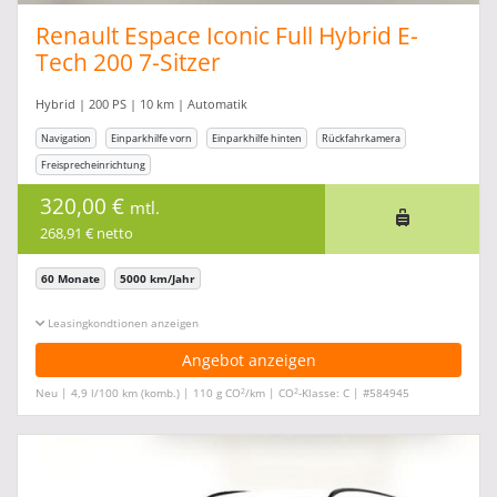
Renault Espace Iconic Full Hybrid E-
Tech 200 7-Sitzer
Hybrid | 200 PS | 10 km | Automatik
Navigation
Einparkhilfe vorn
Einparkhilfe hinten
Rückfahrkamera
Freisprecheinrichtung
320,00 €
mtl.
268,91 € netto
60 Monate
5000 km/Jahr
Leasingkonditionen ein-/ausblenden
Angebot anzeigen
2
2
Neu | 4,9 l/100 km (komb.) | 110 g CO
/km | CO
-Klasse: C | #584945