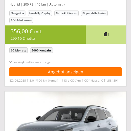
Hybrid | 200 PS | 10 km | Automatik
Navigation
Head-Up-Display
Einparkhilfe vorn
Einparkhilfe hinten
Rückfahrkamera
356,00 €
mtl.
299,16 € netto
60 Monate
5000 km/Jahr
Leasingkonditionen ein-/ausblenden
Angebot anzeigen
2
2
EZ: 06.2025 | 5,0 l/100 km (komb.) | 113 g CO
/km | CO
-Klasse: C | #584591