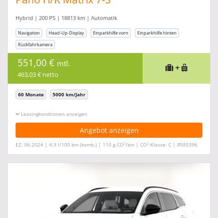
Hybrid | 200 PS | 18813 km | Automatik
Navigation
Head-Up-Display
Einparkhilfe vorn
Einparkhilfe hinten
Rückfahrkamera
551,00 €
mtl.
+
463,03 € netto
60 Monate
5000 km/Jahr
Leasingkonditionen ein-/ausblenden
Angebot anzeigen
2
2
EZ: 06.2024 | 4,9 l/100 km (komb.) | 110 g CO
/km | CO
-Klasse: C | #585396