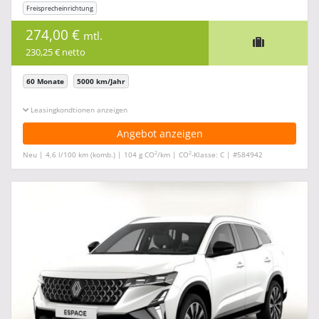
Freisprecheinrichtung
274,00 €
mtl.
230,25 € netto
60 Monate
5000 km/Jahr
Leasingkonditionen ein-/ausblenden
Angebot anzeigen
2
2
Neu | 4,6 l/100 km (komb.) | 104 g CO
/km | CO
-Klasse: C | #584942