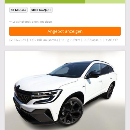
60 Monate
5000 km/Jahr
Leasingkonditionen ein-/ausblenden
Angebot anzeigen
2
2
EZ: 06.2024 | 4,8 l/100 km (komb.) | 110 g CO
/km | CO
-Klasse: C | #585447