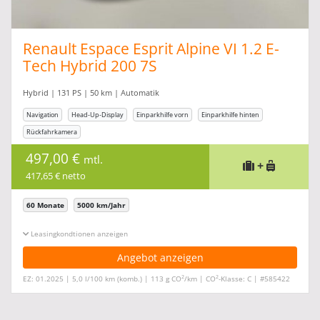
Renault Espace Esprit Alpine VI 1.2 E-
Tech Hybrid 200 7S
Hybrid | 131 PS | 50 km | Automatik
Navigation
Head-Up-Display
Einparkhilfe vorn
Einparkhilfe hinten
Rückfahrkamera
497,00 €
mtl.
+
417,65 € netto
60 Monate
5000 km/Jahr
Leasingkonditionen ein-/ausblenden
Angebot anzeigen
2
2
EZ: 01.2025 | 5,0 l/100 km (komb.) | 113 g CO
/km | CO
-Klasse: C | #585422