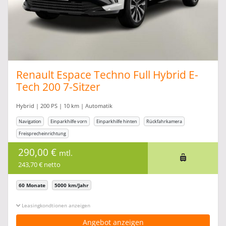
Renault Espace Techno Full Hybrid E-
Tech 200 7-Sitzer
Hybrid | 200 PS | 10 km | Automatik
Navigation
Einparkhilfe vorn
Einparkhilfe hinten
Rückfahrkamera
Freisprecheinrichtung
290,00 €
mtl.
243,70 € netto
60 Monate
5000 km/Jahr
Leasingkonditionen ein-/ausblenden
Angebot anzeigen