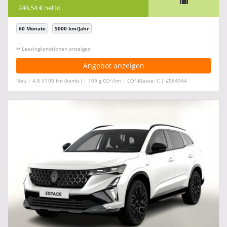
244,54 € netto
60 Monate
5000 km/Jahr
Leasingkonditionen ein-/ausblenden
Angebot anzeigen
2
2
Neu | 4,8 l/100 km (komb.) | 109 g CO
/km | CO
-Klasse: C | #584944