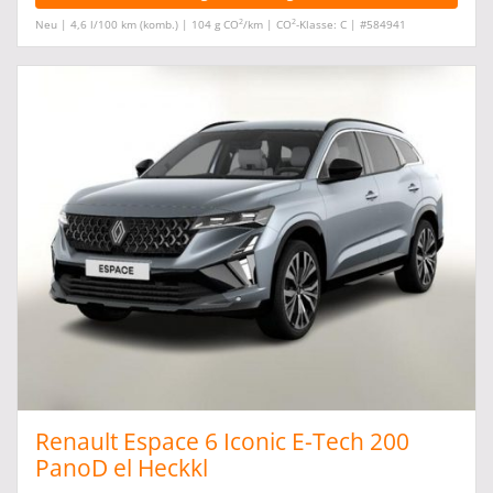
2
2
Neu | 4,6 l/100 km (komb.) | 104 g CO
/km | CO
-Klasse: C | #584941
Renault Espace 6 Iconic E-Tech 200
PanoD el Heckkl