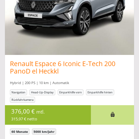
Renault Espace 6 Iconic E-Tech 200
PanoD el Heckkl
Hybrid | 200 PS | 10 km | Automatik
Navigation
Head-Up-Display
Einparkhilfe vorn
Einparkhilfe hinten
Rückfahrkamera
376,00 €
mtl.
315,97 € netto
60 Monate
5000 km/Jahr