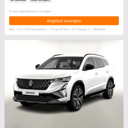
Leasingkonditionen ein-/ausblenden
Angebot anzeigen
2
2
Neu | 4,9 l/100 km (komb.) | 110 g CO
/km | CO
-Klasse: C | #584946