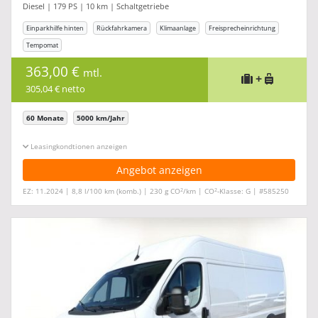
Diesel | 179 PS | 10 km | Schaltgetriebe
Einparkhilfe hinten
Rückfahrkamera
Klimaanlage
Freisprecheinrichtung
Tempomat
363,00 €
mtl.
+
305,04 € netto
60 Monate
5000 km/Jahr
Leasingkonditionen ein-/ausblenden
Angebot anzeigen
2
2
EZ: 11.2024 | 8,8 l/100 km (komb.) | 230 g CO
/km | CO
-Klasse: G | #585250