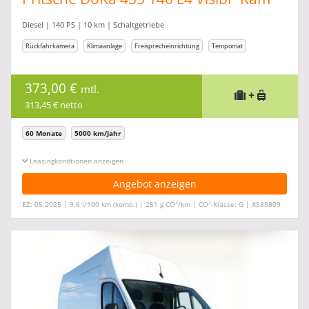
7S NSW
Diesel | 140 PS | 10 km | Schaltgetriebe
Rückfahrkamera
Klimaanlage
Freisprecheinrichtung
Tempomat
373,00 €
mtl.
+
313,45 € netto
60 Monate
5000 km/Jahr
Leasingkonditionen ein-/ausblenden
Angebot anzeigen
2
2
EZ: 05.2025 | 9,6 l/100 km (komb.) | 251 g CO
/km | CO
-Klasse: G | #585809