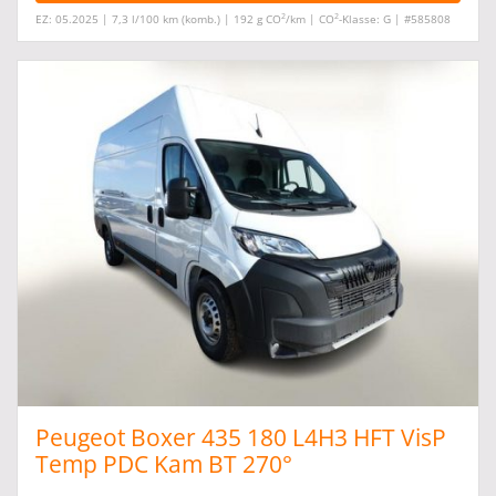
2
2
EZ: 05.2025 | 7,3 l/100 km (komb.) | 192 g CO
/km | CO
-Klasse: G | #585808
Peugeot Boxer 435 180 L4H3 HFT VisP
Temp PDC Kam BT 270°