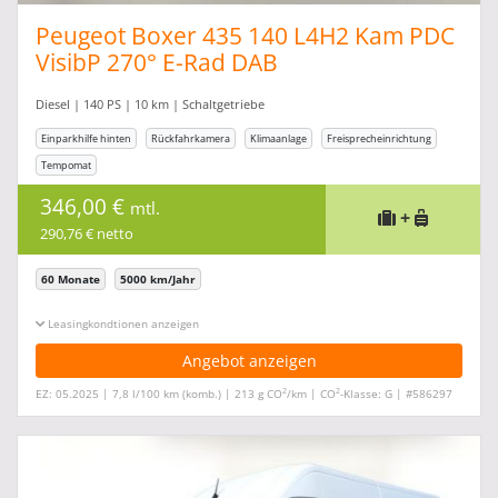
Peugeot Boxer 435 140 L4H2 Kam PDC
VisibP 270° E-Rad DAB
Diesel | 140 PS | 10 km | Schaltgetriebe
Einparkhilfe hinten
Rückfahrkamera
Klimaanlage
Freisprecheinrichtung
Tempomat
346,00 €
mtl.
+
290,76 € netto
60 Monate
5000 km/Jahr
Leasingkonditionen ein-/ausblenden
Angebot anzeigen
2
2
EZ: 05.2025 | 7,8 l/100 km (komb.) | 213 g CO
/km | CO
-Klasse: G | #586297