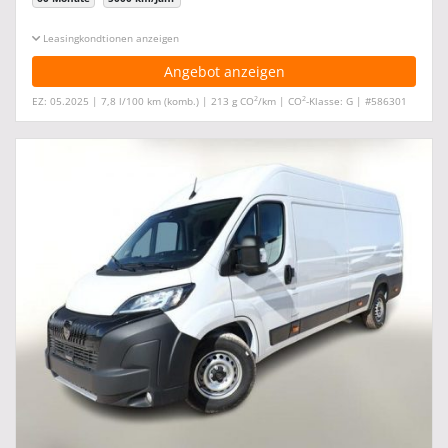
Leasingkonditionen ein-/ausblenden
Angebot anzeigen
2
2
EZ: 05.2025 | 7,8 l/100 km (komb.) | 213 g CO
/km | CO
-Klasse: G | #586301