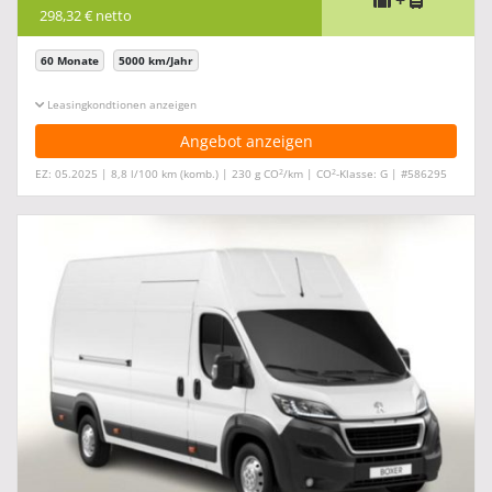
+
298,32 € netto
60 Monate
5000 km/Jahr
Leasingkonditionen ein-/ausblenden
Angebot anzeigen
2
2
EZ: 05.2025 | 8,8 l/100 km (komb.) | 230 g CO
/km | CO
-Klasse: G | #586295