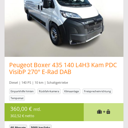
Peugeot Boxer 435 140 L4H3 Kam PDC
VisibP 270° E-Rad DAB
Diesel | 140 PS | 10 km | Schaltgetriebe
Einparkhilfe hinten
Rückfahrkamera
Klimaanlage
Freisprecheinrichtung
Tempomat
360,00 €
mtl.
+
302,52 € netto
60 Monate
5000 km/Jahr