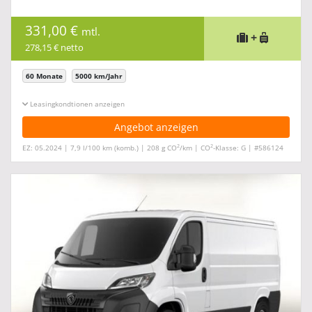
331,00 €
mtl.
+
278,15 € netto
60 Monate
5000 km/Jahr
Leasingkonditionen ein-/ausblenden
Angebot anzeigen
2
2
EZ: 05.2024 | 7,9 l/100 km (komb.) | 208 g CO
/km | CO
-Klasse: G | #586124