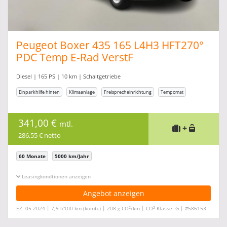
Peugeot Boxer 435 165 L4H3 HFT270°
PDC Temp E-Rad VerstF
Diesel | 165 PS | 10 km | Schaltgetriebe
Einparkhilfe hinten
Klimaanlage
Freisprecheinrichtung
Tempomat
341,00 €
mtl.
+
286,55 € netto
60 Monate
5000 km/Jahr
Leasingkonditionen ein-/ausblenden
Angebot anzeigen
2
2
EZ: 05.2024 | 7,9 l/100 km (komb.) | 208 g CO
/km | CO
-Klasse: G | #586153