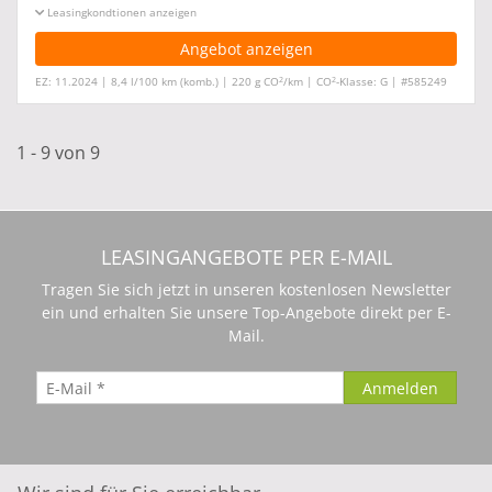
Leasingkonditionen ein-/ausblenden
Angebot anzeigen
2
2
EZ: 11.2024 | 8,4 l/100 km (komb.) | 220 g CO
/km | CO
-Klasse: G | #585249
1 - 9 von 9
LEASINGANGEBOTE PER E-MAIL
Tragen Sie sich jetzt in unseren kostenlosen Newsletter
ein und erhalten Sie unsere Top-Angebote direkt per E-
Mail.