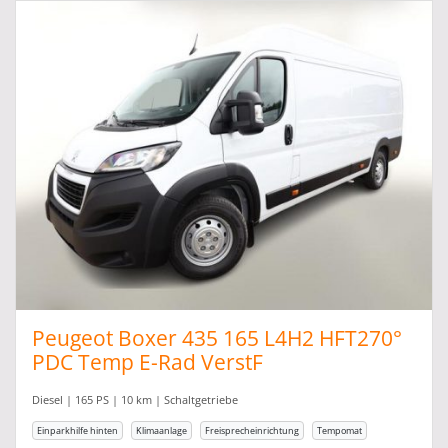
Peugeot Boxer 435 165 L4H2 HFT270°
PDC Temp E-Rad VerstF
Diesel | 165 PS | 10 km | Schaltgetriebe
Einparkhilfe hinten
Klimaanlage
Freisprecheinrichtung
Tempomat