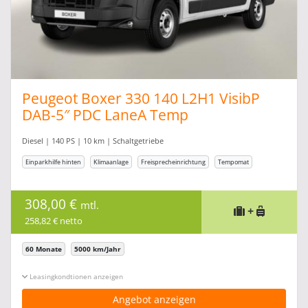
Peugeot Boxer 330 140 L2H1 VisibP
DAB-5″ PDC LaneA Temp
Diesel | 140 PS | 10 km | Schaltgetriebe
Einparkhilfe hinten
Klimaanlage
Freisprecheinrichtung
Tempomat
308,00 €
mtl.
+
258,82 € netto
60 Monate
5000 km/Jahr
Leasingkonditionen ein-/ausblenden
Angebot anzeigen