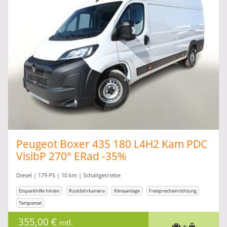
Peugeot Boxer 435 180 L4H2 Kam PDC
VisibP 270° ERad -35%
Diesel | 179 PS | 10 km | Schaltgetriebe
Einparkhilfe hinten
Rückfahrkamera
Klimaanlage
Freisprecheinrichtung
Tempomat
355,00 €
mtl.