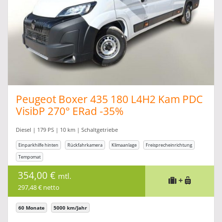
Peugeot Boxer 435 180 L4H2 Kam PDC
VisibP 270° ERad -35%
Diesel | 179 PS | 10 km | Schaltgetriebe
Einparkhilfe hinten
Rückfahrkamera
Klimaanlage
Freisprecheinrichtung
Tempomat
354,00 €
mtl.
+
297,48 € netto
60 Monate
5000 km/Jahr