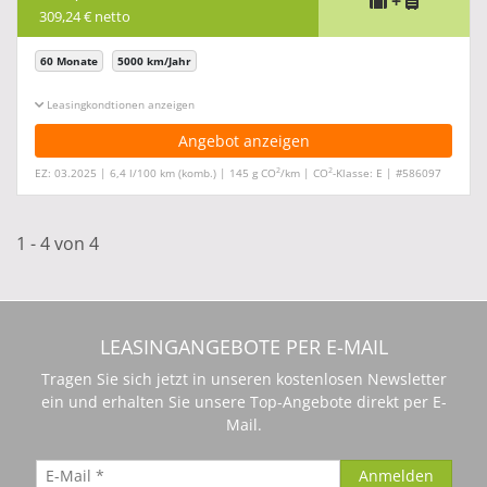
+
309,24 € netto
60 Monate
5000 km/Jahr
Leasingkonditionen ein-/ausblenden
Angebot anzeigen
2
2
EZ: 03.2025 | 6,4 l/100 km (komb.) | 145 g CO
/km | CO
-Klasse: E | #586097
1 - 4 von 4
LEASINGANGEBOTE PER E-MAIL
Tragen Sie sich jetzt in unseren kostenlosen Newsletter
ein und erhalten Sie unsere Top-Angebote direkt per E-
Mail.