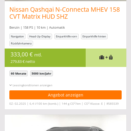
Nissan Qashqai N-Connecta MHEV 158
CVT Matrix HUD SHZ
Benzin | 158 PS | 10 km | Automatik
Navigation
Head-Up-Display
Einparkhilfe vorn
Einparkhilfe hinten
Rückfahrkamera
333,00 €
mtl.
+
279,83 € netto
60 Monate
5000 km/Jahr
Leasingkonditionen ein-/ausblenden
Angebot anzeigen
2
2
EZ: 02.2025 | 6,4 l/100 km (komb.) | 144 g CO
/km | CO
-Klasse: E | #585539