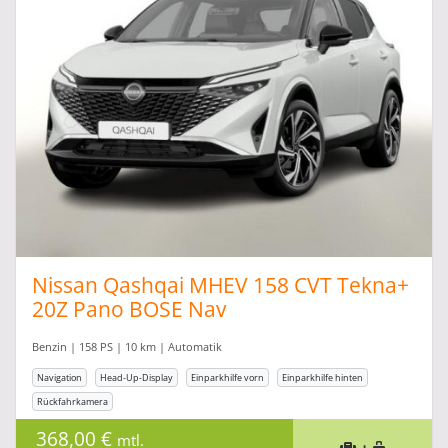
Nissan Qashqai MHEV 158 CVT Tekna+
20Z Pano BOSE Nav
Benzin | 158 PS | 10 km | Automatik
Navigation
Head-Up-Display
Einparkhilfe vorn
Einparkhilfe hinten
Rückfahrkamera
368,00 €
mtl.