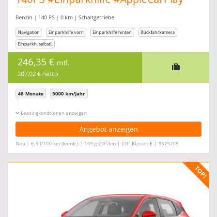
#Gewerbeaktion
Benzin | 140 PS | 0 km | Schaltgetriebe
Navigation
Einparkhilfe vorn
Einparkhilfe hinten
Rückfahrkamera
Einparkh. selbstl.
246,35 €
mtl.
207,02 € netto
48 Monate
5000 km/Jahr
Leasingkonditionen ein-/ausblenden
Angebot anzeigen
2
2
Neu | 6,3 l/100 km (komb.) | 143 g CO
/km | CO
-Klasse: E | #575205