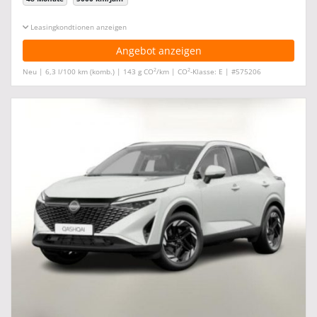
Leasingkonditionen ein-/ausblenden
Angebot anzeigen
2
2
Neu | 6,3 l/100 km (komb.) | 143 g CO
/km | CO
-Klasse: E | #575206