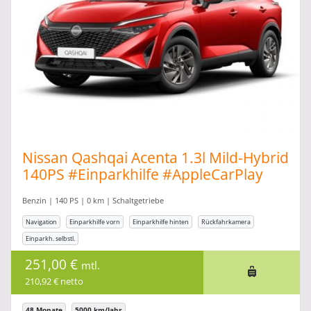
Nissan Qashqai Acenta 1.3l Mild-Hybrid
140PS #Einparkhilfe #AppleCarPlay
#Privatkundenaktion
Benzin | 140 PS | 0 km | Schaltgetriebe
Navigation
Einparkhilfe vorn
Einparkhilfe hinten
Rückfahrkamera
Einparkh. selbstl.
251,00 €
mtl.
210,92 € netto
48 Monate
5000 km/Jahr