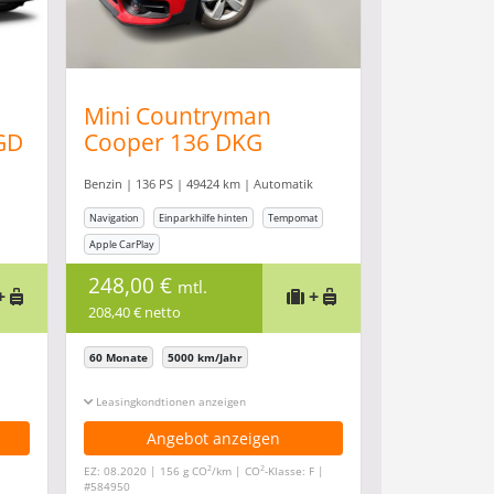
Mini Countryman
GD
Cooper 136 DKG
Pepper Nav LED PDC
Benzin | 136 PS | 49424 km | Automatik
Navigation
Einparkhilfe hinten
Tempomat
Apple CarPlay
248,00 €
mtl.
+
+
208,40 € netto
60 Monate
5000 km/Jahr
Leasingkonditionen ein-/ausblenden
Angebot anzeigen
2
2
EZ: 08.2020 | 156 g CO
/km | CO
-Klasse: F |
#584950