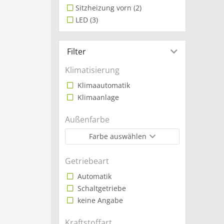
Trau
Sitzheizung vorn
(2)
LED
(3)
Bei
Sie 
Filter
find
oder 
Klimatisierung
Regel
Klimaautomatik
ein F
Klimaanlage
uns e
besti
Außenfarbe
gewo
Farbe auswählen
es do
Fahrz
Getriebeart
unser
Automatik
Schaltgetriebe
keine Angabe
Kraftstoffart