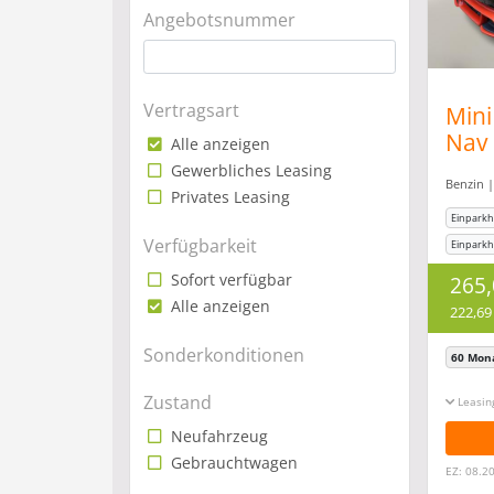
gerec
Angebotsnummer
Vertragsart
Mini
Nav
Alle anzeigen
Led
Gewerbliches Leasing
Benzin |
Privates Leasing
Einparkhi
Verfügbarkeit
Einparkh.
Sitzheiz
Sofort verfügbar
265
Alle anzeigen
222,69
Sonderkonditionen
60 Mon
Zustand
Leasin
Neufahrzeug
Gebrauchtwagen
EZ: 08.2