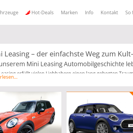
ahrzeuge
Hot-Deals
Marken
Info
Kontakt
So 
i Leasing – der einfachste Weg zum Kult
 unserem Mini Leasing Automobilgeschichte le
Leasing erfüllt vielen Liebhabern einen lang gehegten Traum
rlesen...
rläufer überzeugte der Ur-Mini schon die Massen. Das mei
ohl das unglaublichste Fahrzeugkonzept seiner Zeit. In den 
eller BMC das erste Modell des beliebten Kleinwagens hera
Erwachsene und war zugleich praktisch wie kompakt. Erst n
ktion des Ur-Mini eingestellt. Die BMW Group kaufte die 
 Neuauflage in die Neuzeit. Die mutigen Innovationen von B
schen unzählige Varianten und Modelle des Kult-Autos auf 
Leasing Liste können Sie sich jetzt das Modell aussuchen, d