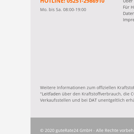
HOTLINE! 05251-2986910
Über
Für H
Mo. bis Sa. 08:00-19:00
Date
Impr
Weitere Informationen zum offiziellen Krafts
"
Leitfaden
über den Kraftstoffverbrauch, die
Verkaufsstellen und bei
DAT
unentgeltlich erhäl
© 2020 guteRate24 GmbH - Alle Rechte vorbeh