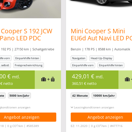
ht wird.
 Cooper S 192 JCW
Mini Cooper S Mini
 Pano LED PDC
EU6d Aut Navi LED P
er SHZ DCC
HUD BT Temp Klima
 192 PS | 27150 km | Schaltgetriebe
Benzin | 178 PS | 8588 km | Automatik
SHZ
lfe vorn
Einparkhilfe hinten
Navigation
Head-Up-Display
 selbstl.
Freisprecheinrichtung
Einparkhilfe vorn
Einparkhilfe hinten
ung
Rückfahrkamera
,00 €
429,01 €
mtl.
mtl.
+
 € netto
360,51 € netto
ate
5000 km/Jahr
42 Monate
10000 km/Jahr
gkonditionen ein-/ausblenden
Leasingkonditionen ein-/ausblenden
Angebot anzeigen
Angebot anzeigen
2
2
018 | 0 g CO
/km | #585389
EZ: 11.2020 | 0 g CO
/km | #477716