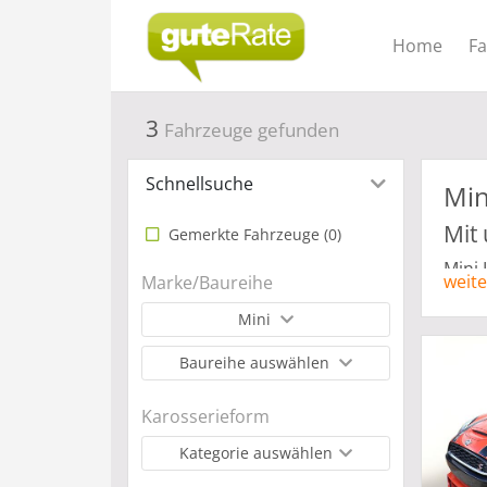
Home
F
3
Fahrzeuge gefunden
Schnellsuche
Min
Mit
Gemerkte Fahrzeuge (
0
)
Mini 
weite
Marke/Baureihe
Daue
Mini
ist w
Herst
Baureihe auswählen
vier 
Produ
Karosserieform
einer
inzwi
Kategorie auswählen
Mini 