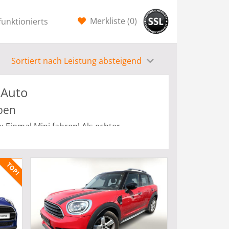
Merkliste (
0
)
funktionierts
Sortiert nach Leistung absteigend
-Auto
ben
: Einmal Mini fahren! Als echter
stgebaute Fahrzeug aus Großbritannien
50er Jahren brachte der englische
us. Das kleine Raumwunder bot Platz für
ach unglaublichen 40 Jahren wurde die
Rechte am Namen und rettete den Mini mit
MW sind ein so großer Erfolg, dass
dem Markt zu finden sind. Aus unserer
ass Ihren individuellen Bedürfnissen