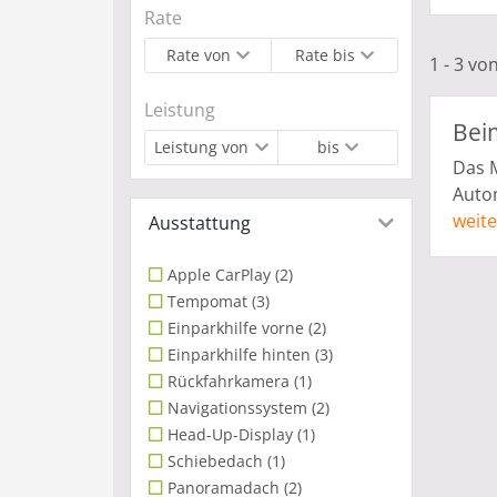
Rate
Rate von
Rate bis
1 - 3 vo
Leistung
Bei
Leistung von
bis
Das M
Autom
Versi
weite
Ausstattung
ander
also 
Apple CarPlay
(2)
mehr 
Tempomat
(3)
prakt
Einparkhilfe vorne
(2)
Ihrer
Einparkhilfe hinten
(3)
etwas
Rückfahrkamera
(1)
Gebra
Navigationssystem
(2)
Neuwa
Head-Up-Display
(1)
Von s
Schiebedach
(1)
hier 
Panoramadach
(2)