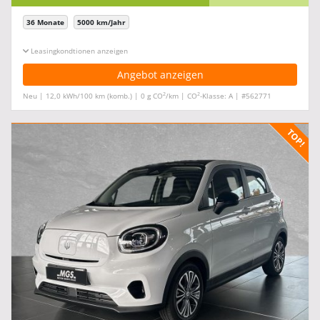
36 Monate
5000 km/Jahr
Leasingkonditionen ein-/ausblenden
Angebot anzeigen
2
2
Neu | 12,0 kWh/100 km (komb.) | 0 g CO
/km | CO
-Klasse: A | #562771