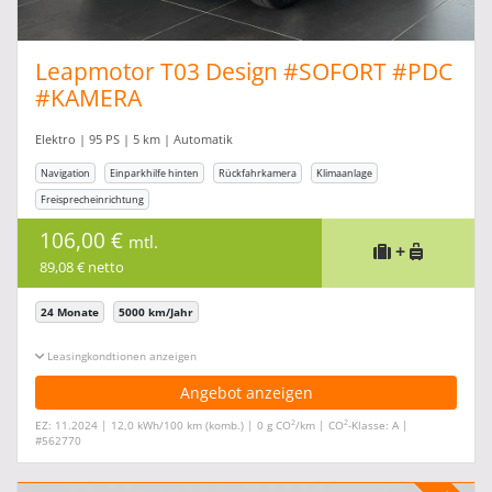
Leapmotor T03 Design #SOFORT #PDC
#KAMERA
Elektro | 95 PS | 5 km | Automatik
Navigation
Einparkhilfe hinten
Rückfahrkamera
Klimaanlage
Freisprecheinrichtung
106,00 €
mtl.
+
89,08 € netto
24 Monate
5000 km/Jahr
Leasingkonditionen ein-/ausblenden
Angebot anzeigen
2
2
EZ: 11.2024 | 12,0 kWh/100 km (komb.) | 0 g CO
/km | CO
-Klasse: A |
#562770