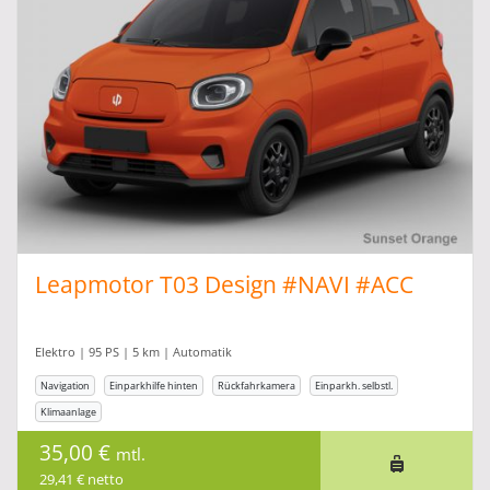
Leapmotor T03 Design #NAVI #ACC
Elektro | 95 PS | 5 km | Automatik
Navigation
Einparkhilfe hinten
Rückfahrkamera
Einparkh. selbstl.
Klimaanlage
35,00 €
mtl.
29,41 € netto