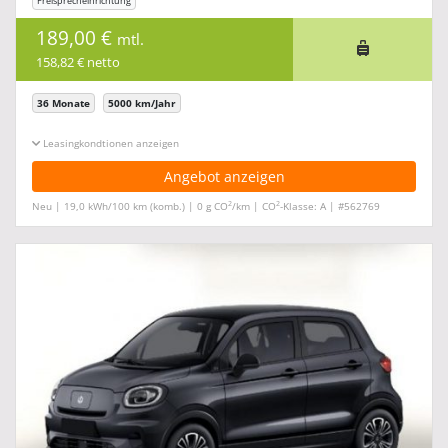
Freisprecheinrichtung
189,00 €
mtl.
158,82 € netto
36 Monate
5000 km/Jahr
Leasingkonditionen ein-/ausblenden
Angebot anzeigen
2
2
Neu | 19,0 kWh/100 km (komb.) | 0 g CO
/km | CO
-Klasse: A | #562769