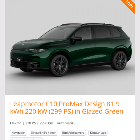
Leapmotor C10 ProMax Design 81.9
kWh 220 kW (299 PS) in Glazed Green
Elektro | 218 PS | 2990 km | Automatik
Navigation
Einparkhilfe hinten
Rückfahrkamera
Klimaanlage