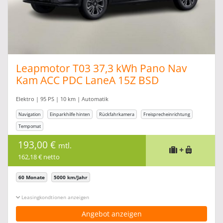
Leapmotor T03 37,3 kWh Pano Nav
Kam ACC PDC LaneA 15Z BSD
Elektro | 95 PS | 10 km | Automatik
Navigation
Einparkhilfe hinten
Rückfahrkamera
Freisprecheinrichtung
Tempomat
193,00 €
mtl.
+
162,18 € netto
60 Monate
5000 km/Jahr
Leasingkonditionen ein-/ausblenden
Angebot anzeigen