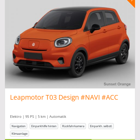
Leapmotor T03 Design #NAVI #ACC
Elektro | 95 PS | 5 km | Automatik
Navigation
Einparkhilfe hinten
Rückfahrkamera
Einparkh. selbstl.
Klimaanlage