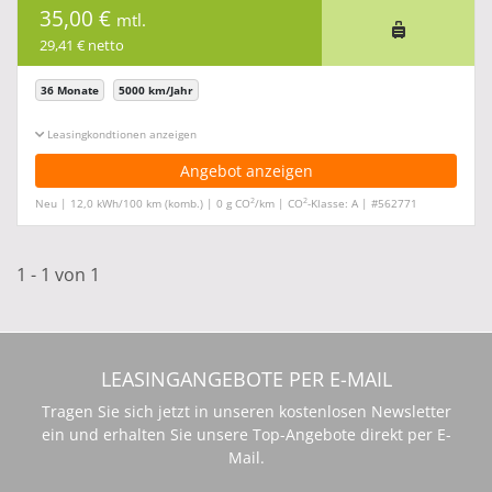
35,00 €
mtl.
29,41 € netto
36 Monate
5000 km/Jahr
Leasingkonditionen ein-/ausblenden
Angebot anzeigen
2
2
Neu | 12,0 kWh/100 km (komb.) | 0 g CO
/km | CO
-Klasse: A | #562771
1 - 1 von 1
LEASINGANGEBOTE PER E-MAIL
Tragen Sie sich jetzt in unseren kostenlosen Newsletter
ein und erhalten Sie unsere Top-Angebote direkt per E-
Mail.