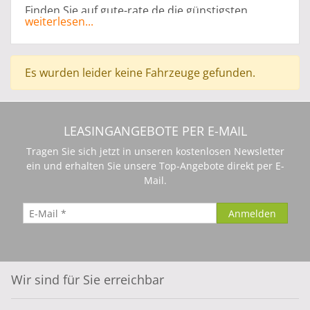
Finden Sie auf gute-rate.de die günstigsten
weiterlesen...
Leasing Angebote für Kia Optima Leasing ohne
Anzahlung, ganz abgestimmt auf Ihr persönliches
Budget. Sie haben die Möglichkeit Ihren
Es wurden leider keine Fahrzeuge gefunden.
Traumwagen mit der ohne Anzahlung zu leasen.
Die Angebote für Ihren neuen Traumwagen
können speziell für Privat Leasing oder Gewerbe
Leasing angepasst werden. Alle Angebote
LEASINGANGEBOTE PER E-MAIL
werden von Vertragshändlern bereitgestellt. Der
Tragen Sie sich jetzt in unseren kostenlosen Newsletter
Leasinggeber ist die Herstellerbank.
ein und erhalten Sie unsere Top-Angebote direkt per E-
Mail.
Wir sind für Sie erreichbar