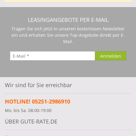
Die Angebote für Ihren neuen Traumwagen
können speziell für Privat Leasing oder Gewerbe
Leasing angepasst werden. Alle Angebote
LEASINGANGEBOTE PER E-MAIL
werden von Vertragshändlern bereitgestellt. Der
Tragen Sie sich jetzt in unseren kostenlosen Newsletter
Leasinggeber ist die Herstellerbank.
ein und erhalten Sie unsere Top-Angebote direkt per E-
Mail.
Wir sind für Sie erreichbar
HOTLINE! 05251-2986910
Mo. bis Sa. 08:00-19:00
ÜBER GUTE-RATE.DE