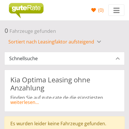
(
0
)
0
Fahrzeuge gefunden
Sortiert nach Leasingfaktor aufsteigend
Schnellsuche
Kia Optima Leasing ohne
Anzahlung
Finden Sie auf gute-rate.de die günstigsten
weiterlesen...
Leasing Angebote für Kia Optima Leasing ohne
Anzahlung, ganz abgestimmt auf Ihr persönliches
Budget. Sie haben die Möglichkeit Ihren
Es wurden leider keine Fahrzeuge gefunden.
Traumwagen mit der ohne Anzahlung zu leasen.