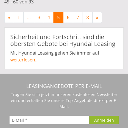
49 - 60 von 93
«
1
…
3
4
5
6
7
8
»
Sicherheit und Fortschritt sind die
obersten Gebote bei Hyundai Leasing
Mit Hyundai Leasing gehen Sie immer auf
Nummer Sicher. Denn die einzelnen Modelle von
weiterlesen...
Hyundai sind mit den unterschiedlichsten
Sicherheits- und Assistenzsystemen ausgestattet.
Mit den Einparkhilfen für vorne und hinten
LEASINGANGEBOTE PER E-MAIL
kommen Sie bequem und ohne Schrammen in
jede Parklücke und ersparen sich das
Tragen Sie sich jetzt in unseren kostenlosen Newsletter
Herzklopfen und die Sorge, jetzt nicht doch gleich
ein und erhalten Sie unsere Top-Angebote direkt per E-
Mail.
an das nächste parkende Auto anzufahren. Die
automatische Lenkeinparkhilfe geht noch einen
Schritt weiter: sie lenkt beim Einparken das