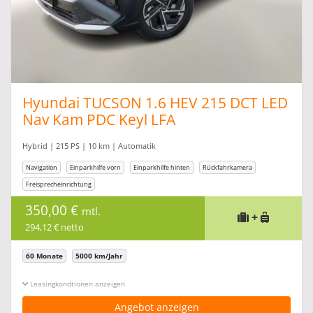
Hyundai TUCSON 1.6 HEV 215 DCT LED
Nav Kam PDC Keyl LFA
Hybrid | 215 PS | 10 km | Automatik
Navigation
Einparkhilfe vorn
Einparkhilfe hinten
Rückfahrkamera
Freisprecheinrichtung
350,00 €
mtl.
+
294,12 € netto
60 Monate
5000 km/Jahr
Leasingkonditionen ein-/ausblenden
Angebot anzeigen