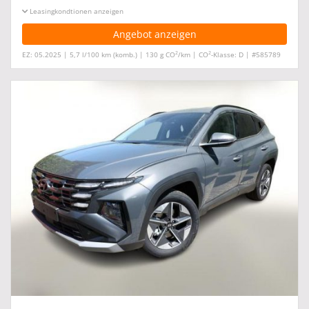
Leasingkonditionen ein-/ausblenden
Angebot anzeigen
2
2
EZ: 05.2025 | 5,7 l/100 km (komb.) | 130 g CO
/km | CO
-Klasse: D | #585789