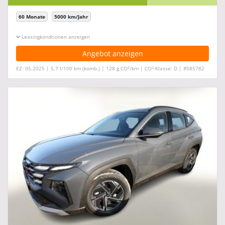
60 Monate
5000 km/Jahr
Leasingkonditionen ein-/ausblenden
Angebot anzeigen
2
2
EZ: 05.2025 | 5,7 l/100 km (komb.) | 128 g CO
/km | CO
-Klasse: D | #585782