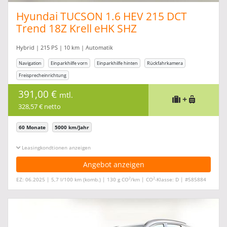
Hyundai TUCSON 1.6 HEV 215 DCT
Trend 18Z Krell eHK SHZ
Hybrid | 215 PS | 10 km | Automatik
Navigation
Einparkhilfe vorn
Einparkhilfe hinten
Rückfahrkamera
Freisprecheinrichtung
391,00 €
mtl.
+
328,57 € netto
60 Monate
5000 km/Jahr
Leasingkonditionen ein-/ausblenden
Angebot anzeigen
2
2
EZ: 06.2025 | 5,7 l/100 km (komb.) | 130 g CO
/km | CO
-Klasse: D | #585884