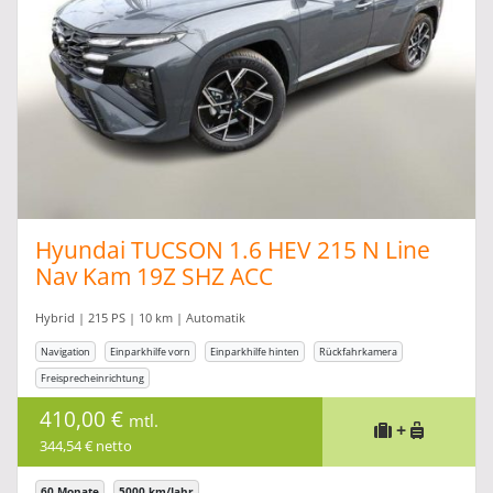
Hyundai TUCSON 1.6 HEV 215 N Line
Nav Kam 19Z SHZ ACC
Hybrid | 215 PS | 10 km | Automatik
Navigation
Einparkhilfe vorn
Einparkhilfe hinten
Rückfahrkamera
Freisprecheinrichtung
410,00 €
mtl.
+
344,54 € netto
60 Monate
5000 km/Jahr