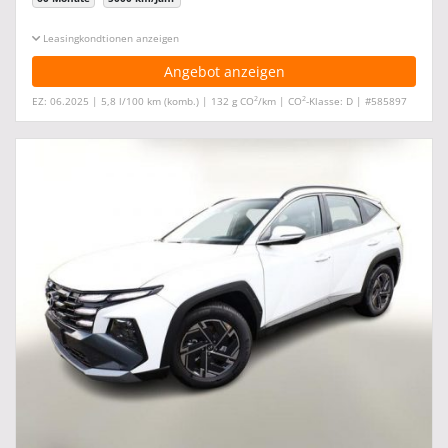
Leasingkonditionen ein-/ausblenden
Angebot anzeigen
2
2
EZ: 06.2025 | 5,8 l/100 km (komb.) | 132 g CO
/km | CO
-Klasse: D | #585897