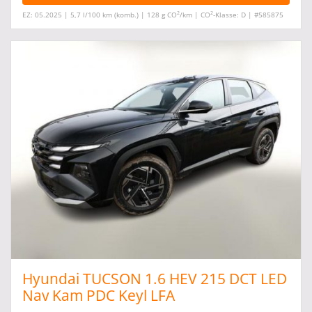
2
2
EZ: 05.2025 | 5,7 l/100 km (komb.) | 128 g CO
/km | CO
-Klasse: D | #585875
Hyundai TUCSON 1.6 HEV 215 DCT LED
Nav Kam PDC Keyl LFA