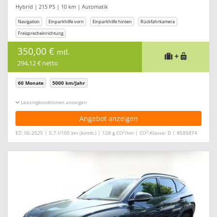
Hybrid | 215 PS | 10 km | Automatik
Navigation
Einparkhilfe vorn
Einparkhilfe hinten
Rückfahrkamera
Freisprecheinrichtung
350,00 €
mtl.
+
294,12 € netto
60 Monate
5000 km/Jahr
Leasingkonditionen ein-/ausblenden
Angebot anzeigen
2
2
EZ: 06.2025 | 5,7 l/100 km (komb.) | 128 g CO
/km | CO
-Klasse: D | #585874