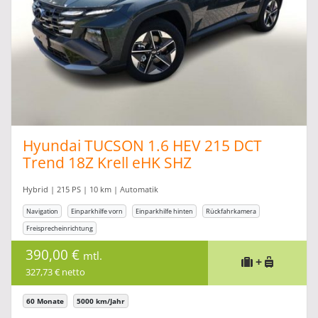
Hyundai TUCSON 1.6 HEV 215 DCT
Trend 18Z Krell eHK SHZ
Hybrid | 215 PS | 10 km | Automatik
Navigation
Einparkhilfe vorn
Einparkhilfe hinten
Rückfahrkamera
Freisprecheinrichtung
390,00 €
mtl.
+
327,73 € netto
60 Monate
5000 km/Jahr