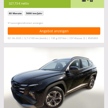
+
327,73 € netto
60 Monate
5000 km/Jahr
Leasingkonditionen ein-/ausblenden
Angebot anzeigen
2
2
EZ: 06.2025 | 5,7 l/100 km (komb.) | 130 g CO
/km | CO
-Klasse: D | #585883