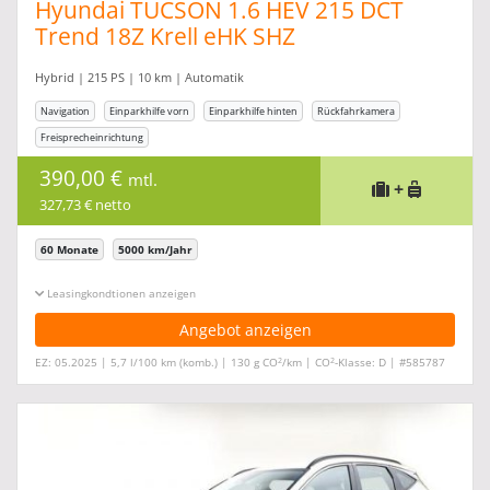
Hyundai TUCSON 1.6 HEV 215 DCT
Trend 18Z Krell eHK SHZ
Hybrid | 215 PS | 10 km | Automatik
Navigation
Einparkhilfe vorn
Einparkhilfe hinten
Rückfahrkamera
Freisprecheinrichtung
390,00 €
mtl.
+
327,73 € netto
60 Monate
5000 km/Jahr
Leasingkonditionen ein-/ausblenden
Angebot anzeigen
2
2
EZ: 05.2025 | 5,7 l/100 km (komb.) | 130 g CO
/km | CO
-Klasse: D | #585787