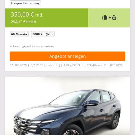
Freisprecheinrichtung
350,00 €
mtl.
+
294,12 € netto
60 Monate
5000 km/Jahr
Leasingkonditionen ein-/ausblenden
Angebot anzeigen
2
2
EZ: 06.2025 | 5,7 l/100 km (komb.) | 128 g CO
/km | CO
-Klasse: D | #585876