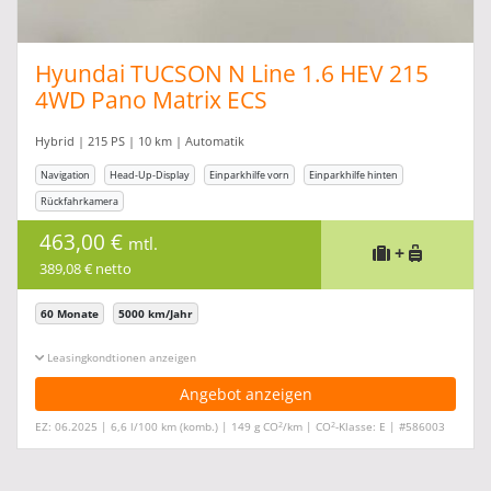
Hyundai TUCSON N Line 1.6 HEV 215
4WD Pano Matrix ECS
Hybrid | 215 PS | 10 km | Automatik
Navigation
Head-Up-Display
Einparkhilfe vorn
Einparkhilfe hinten
Rückfahrkamera
463,00 €
mtl.
+
389,08 € netto
60 Monate
5000 km/Jahr
Leasingkonditionen ein-/ausblenden
Angebot anzeigen
2
2
EZ: 06.2025 | 6,6 l/100 km (komb.) | 149 g CO
/km | CO
-Klasse: E | #586003