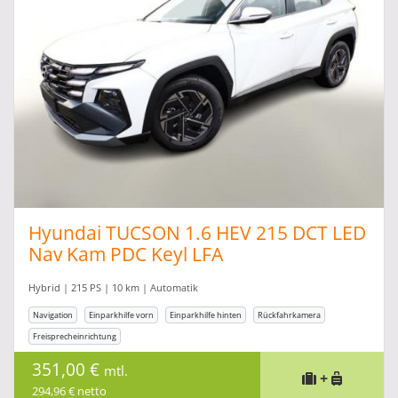
Hyundai TUCSON 1.6 HEV 215 DCT LED
Nav Kam PDC Keyl LFA
Hybrid | 215 PS | 10 km | Automatik
Navigation
Einparkhilfe vorn
Einparkhilfe hinten
Rückfahrkamera
Freisprecheinrichtung
351,00 €
mtl.
+
294,96 € netto