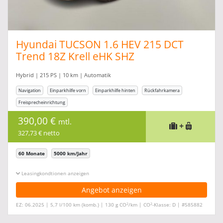
Hyundai TUCSON 1.6 HEV 215 DCT
Trend 18Z Krell eHK SHZ
Hybrid | 215 PS | 10 km | Automatik
Navigation
Einparkhilfe vorn
Einparkhilfe hinten
Rückfahrkamera
Freisprecheinrichtung
390,00 €
mtl.
+
327,73 € netto
60 Monate
5000 km/Jahr
Leasingkonditionen ein-/ausblenden
Angebot anzeigen
2
2
EZ: 06.2025 | 5,7 l/100 km (komb.) | 130 g CO
/km | CO
-Klasse: D | #585882