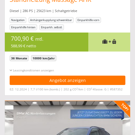
Diesel | 286 PS | 25623 km | Schaltgetriebe
Navigation
Anhängerkupplung schwenkbar
Einparkhilfe vorn
Einparkhilfe hinten
Einparkh. selbstl.
700,90 €
mtl.
+
588,99 € netto
36 Monate
10000 km/Jahr
Leasingkonditionen ein-/ausblenden
Angebot anzeigen
2
2
EZ: 12.2024 | 7,7 l/100 km (komb.) | 202 g CO
/km | CO
-Klasse: G | #587352