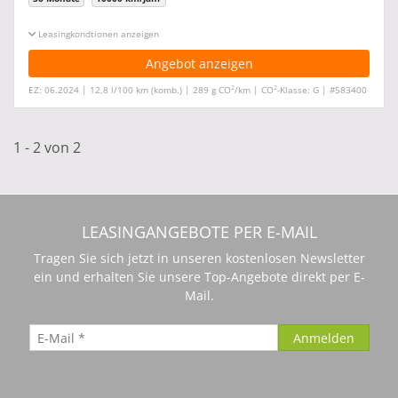
Leasingkonditionen ein-/ausblenden
Angebot anzeigen
2
2
EZ: 06.2024 | 12,8 l/100 km (komb.) | 289 g CO
/km | CO
-Klasse: G | #583400
1 - 2 von 2
LEASINGANGEBOTE PER E-MAIL
Tragen Sie sich jetzt in unseren kostenlosen Newsletter
ein und erhalten Sie unsere Top-Angebote direkt per E-
Mail.