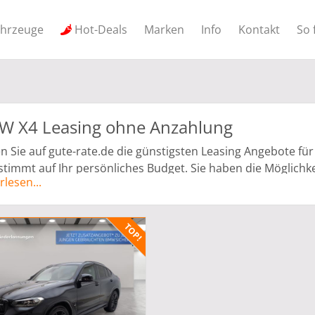
ahrzeuge
Hot-Deals
Marken
Info
Kontakt
So 
 X4 Leasing ohne Anzahlung
n Sie auf gute-rate.de die günstigsten Leasing Angebote f
timmt auf Ihr persönliches Budget. Sie haben die Möglich
rlesen...
lung zu leasen. Die Angebote für Ihren neuen Traumwagen k
be Leasing angepasst werden. Alle Angebote werden von Ve
nggeber ist die Herstellerbank.