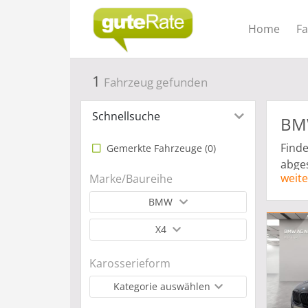
Home
F
1
Fahrzeug gefunden
Schnellsuche
BMW
Finde
Gemerkte Fahrzeuge (
0
)
abges
weite
Marke/Baureihe
Anzah
Gewer
BMW
Leasi
X4
Karosserieform
Kategorie auswählen