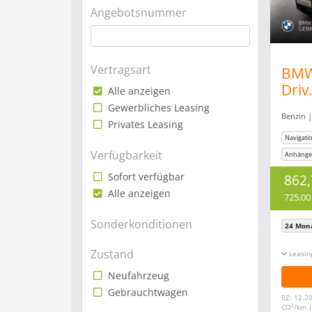
Angebotsnummer
Vertragsart
BMW
Driv
Alle anzeigen
Har
Gewerbliches Leasing
Benzin |
LED
Privates Leasing
Navigati
Verfügbarkeit
Anhänge
Einparkhi
Sofort verfügbar
862
Alle anzeigen
725,00
Sonderkonditionen
24 Mon
Zustand
Leasin
Neufahrzeug
Gebrauchtwagen
EZ: 12.2
2
CO
/km 