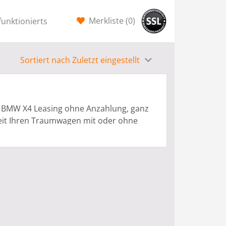
Merkliste (
0
)
funktionierts
Sortiert nach Zuletzt eingestellt
ür BMW X4 Leasing ohne Anzahlung, ganz
keit Ihren Traumwagen mit oder ohne
önnen speziell für Privat Leasing oder
rtragshändlern bereitgestellt. Der