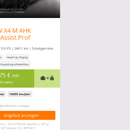
 X4 M AHK
.Assist.Prof
man/K Head-Up
 510 PS | 24611 km | Schaltgetriebe
on
Head-Up-Display
rkupplung schwenkbar
lfe vorn
Einparkhilfe hinten
,75 €
mtl.
+
 € netto
ate
10000 km/Jahr
gkonditionen ein-/ausblenden
Angebot anzeigen
024 | 10,6 l/100 km (komb.) | 241 g
2
| CO
-Klasse: G | #591811