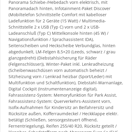
Panorama Schiebe-/Hebedach vorn elektrisch, mit
Panoramadach hinten, Infotainment-Paket Discover
(Mobiltelefon Schnittstelle Comfort mit kabelloser
Ladefunktion für 2 Geräte (15 Watt) / Multimedia-
Schnittstelle 2 x USB (Typ C) vorn und 2 x USB-
Ladeanschluß (Typ C) Mittelkonsole hinten (45 W) /
Navigationsfunktion / Sprachassistent IDA),
Seitenscheiben und Heckscheibe Verbundglas, hinten
abgedunkelt, LM-Felgen 8,5×20 (Leeds, schwarz / grau
glanzgedreht) (Diebstahlsicherung für Räder
(Felgenschlösser)), Winter-Paket inkl. Lenkradheizung
(Scheibenwaschdüsen vorn automatisch beheizt /
Sitzheizung vorn / Lenkrad heizbar (Sport/Leder) mit
Multifunktion und Schaltfunktion), Diebstahl-Warnanlage,
Digital Cockpit (Instrumentenanzeige digital),
Fahrassistenz-System: Memoryfunktion für Park Assist,
Fahrassistenz-System: Querverkehrs-Assistent vorn,
Isofix-Aufnahmen für Kindersitz an Beifahrersitz und
Rücksitze außen, Kofferraumdeckel / Heckklappe elektr.
betätigt (Schließen, sensorgesteuert öffnend,
Fernentriegelung), Reifen 255/40 R20, Rücksitz geteilt /