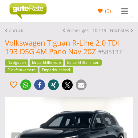
(
0
)
Zurück
Vorheriges
10 / 19
Nächstes
Volkswagen Tiguan R-Line 2.0 TDI
193 DSG 4M Pano Nav 20Z
#585137
Navigation
Einparkhilfe vorn
Einparkhilfe hinten
Rückfahrkamera
Einparkh. selbstl.