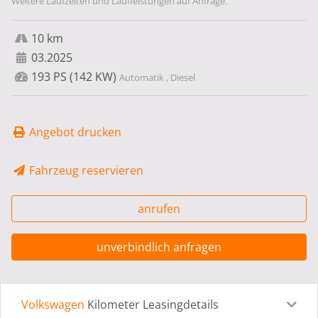
Weitere Laufzeiten und Laufleistungen auf Anfrage.
10 km
03.2025
193 PS (142 KW)
Automatik , Diesel
Angebot drucken
Fahrzeug reservieren
anrufen
unverbindlich anfragen
Volkswagen
Kilometer Leasingdetails
Leasingdetails
Fahrzeugdetails
Ausstattung
Bes