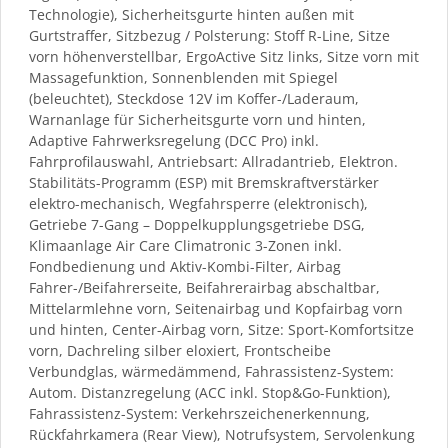
Technologie), Sicherheitsgurte hinten außen mit
Gurtstraffer, Sitzbezug / Polsterung: Stoff R-Line, Sitze
vorn höhenverstellbar, ErgoActive Sitz links, Sitze vorn mit
Massagefunktion, Sonnenblenden mit Spiegel
(beleuchtet), Steckdose 12V im Koffer-/Laderaum,
Warnanlage für Sicherheitsgurte vorn und hinten,
Adaptive Fahrwerksregelung (DCC Pro) inkl.
Fahrprofilauswahl, Antriebsart: Allradantrieb, Elektron.
Stabilitäts-Programm (ESP) mit Bremskraftverstärker
elektro-mechanisch, Wegfahrsperre (elektronisch),
Getriebe 7-Gang – Doppelkupplungsgetriebe DSG,
Klimaanlage Air Care Climatronic 3-Zonen inkl.
Fondbedienung und Aktiv-Kombi-Filter, Airbag
Fahrer-/Beifahrerseite, Beifahrerairbag abschaltbar,
Mittelarmlehne vorn, Seitenairbag und Kopfairbag vorn
und hinten, Center-Airbag vorn, Sitze: Sport-Komfortsitze
vorn, Dachreling silber eloxiert, Frontscheibe
Verbundglas, wärmedämmend, Fahrassistenz-System:
Autom. Distanzregelung (ACC inkl. Stop&Go-Funktion),
Fahrassistenz-System: Verkehrszeichenerkennung,
Rückfahrkamera (Rear View), Notrufsystem, Servolenkung