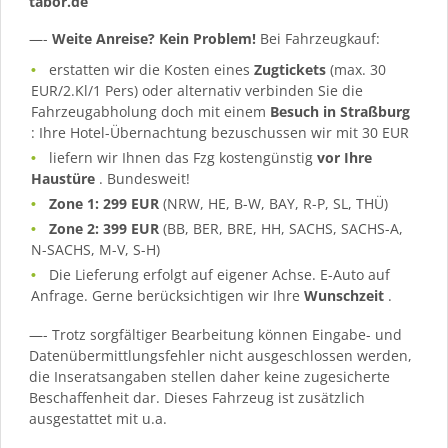
tabor.de
—-
Weite Anreise? Kein Problem!
Bei Fahrzeugkauf:
erstatten wir die Kosten eines
Zugtickets
(max. 30
EUR/2.Kl/1 Pers) oder alternativ verbinden Sie die
Fahrzeugabholung doch mit einem
Besuch in Straßburg
: Ihre Hotel-Übernachtung bezuschussen wir mit 30 EUR
liefern wir Ihnen das Fzg kostengünstig
vor Ihre
Haustüre
. Bundesweit!
Zone 1: 299 EUR
(NRW, HE, B-W, BAY, R-P, SL, THÜ)
Zone 2: 399 EUR
(BB, BER, BRE, HH, SACHS, SACHS-A,
N-SACHS, M-V, S-H)
Die Lieferung erfolgt auf eigener Achse. E-Auto auf
Anfrage. Gerne berücksichtigen wir Ihre
Wunschzeit
.
—- Trotz sorgfältiger Bearbeitung können Eingabe- und
Datenübermittlungsfehler nicht ausgeschlossen werden,
die Inseratsangaben stellen daher keine zugesicherte
Beschaffenheit dar. Dieses Fahrzeug ist zusätzlich
ausgestattet mit u.a.