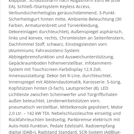
klappbar, Schadstoffarm nach Abgasnorm Euro 6e (EU6
EA), Schließ-/Startsystem Keyless Access,
Verbundsicherheitsglas geräuschdämmend, 3-Punkt-
Sicherheitsgurt hinten mitte, Ambiente-Beleuchtung (30
Farben, Armaturenbrett und Türverkleidung,
Dekoreinlagen durchleuchtet), Außenspiegel asphärisch,
links und konvex, rechts, Chromleisten an Seitenfenstern,
Dachhimmel Stoff, schwarz, Einstiegsleisten vorn
(Aluminium), Fahrassistenz-System:
Abbiegebremsfunktion und Ausweichunterstützung,
Gepäckraumboden höhenverstellbar, Infotainment-
System mit Touchscreen-Farbdisplay 12,9 Zoll,
Innenausstattung: Dekor-Set R-Line, durchleuchtet,
Innenspiegel mit Abblendautomatik, Karosserie: 5-türig,
Kopfstützen hinten (3-fach), Lautsprecher (8), LED
Lichtleiste zwischen Scheinwerfer und Türgriffschalen
außen beleuchtet, Lendenwirbelstützen vorn,
pneumatisch verstellbar, Mittelkonsole gepolstert, Motor
2,0 Ltr. – 142 kW TDI, Nebelschlussleuchte einseitig und
Rückfahrleuchten beidseitig, Parkbremse elektrisch mit
Auto-Hold-Funktion, Pedale Edelstahl, Radioempfang
digital (DAB+), Radstand Standard, SCR-System (AdBlue-