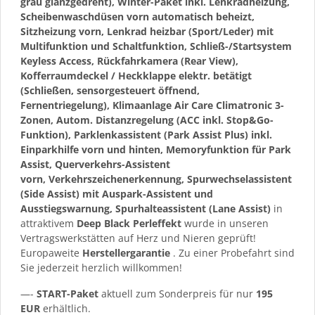
grau glanzgedreht), Winter-Paket inkl. Lenkradheizung,
Scheibenwaschdüsen vorn automatisch beheizt,
Sitzheizung vorn, Lenkrad heizbar (Sport/Leder) mit
Multifunktion und Schaltfunktion, Schließ-/Startsystem
Keyless Access, Rückfahrkamera (Rear View),
Kofferraumdeckel / Heckklappe elektr. betätigt
(Schließen, sensorgesteuert öffnend,
Fernentriegelung), Klimaanlage Air Care Climatronic 3-
Zonen, Autom. Distanzregelung (ACC inkl. Stop&Go-
Funktion), Parklenkassistent (Park Assist Plus) inkl.
Einparkhilfe vorn und hinten, Memoryfunktion für Park
Assist, Querverkehrs-Assistent
vorn, Verkehrszeichenerkennung, Spurwechselassistent
(Side Assist) mit Auspark-Assistent und
Ausstiegswarnung, Spurhalteassistent (Lane Assist)
in
attraktivem
Deep Black Perleffekt
wurde in unseren
Vertragswerkstätten auf Herz und Nieren geprüft!
Europaweite
Herstellergarantie
. Zu einer Probefahrt sind
Sie jederzeit herzlich willkommen!
—-
START-Paket
aktuell zum Sonderpreis für nur
195
EUR
erhältlich.