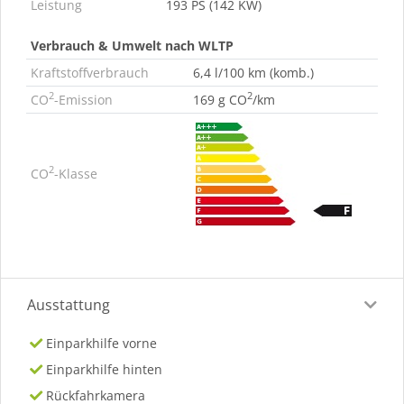
Leistung
193 PS (142 KW)
Verbrauch & Umwelt nach WLTP
Kraftstoffverbrauch
6,4 l/100 km (komb.)
2
2
CO
-Emission
169 g CO
/km
2
CO
-Klasse
Ausstattung
Einparkhilfe vorne
Einparkhilfe hinten
Rückfahrkamera