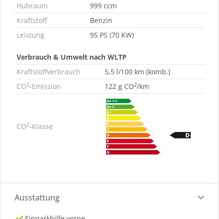
Hubraum
999 ccm
Kraftstoff
Benzin
Leistung
95 PS (70 KW)
Verbrauch & Umwelt nach WLTP
Kraftstoffverbrauch
5,5 l/100 km (komb.)
2
2
CO
-Emission
122 g CO
/km
2
CO
-Klasse
Ausstattung
Einparkhilfe vorne