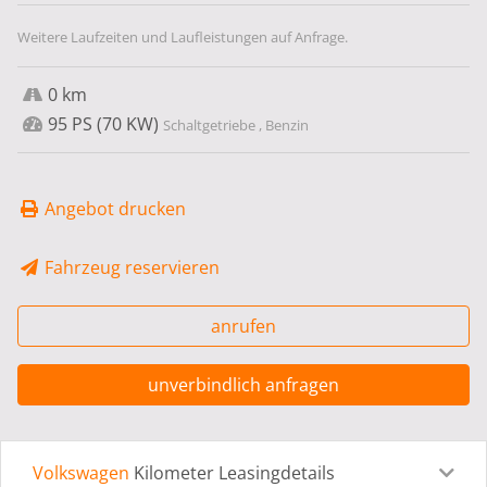
Weitere Laufzeiten und Laufleistungen auf Anfrage.
0 km
95 PS (70 KW)
Schaltgetriebe , Benzin
Angebot drucken
Fahrzeug reservieren
anrufen
unverbindlich anfragen
Volkswagen
Kilometer Leasingdetails
Leasingdetails
Fahrzeugdetails
Ausstattung
Bes