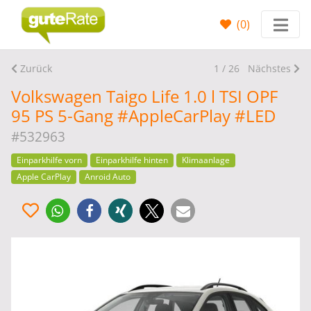
(
0
)
Zurück
1 / 26
Nächstes
Volkswagen Taigo Life 1.0 l TSI OPF
95 PS 5-Gang #AppleCarPlay #LED
#532963
Einparkhilfe vorn
Einparkhilfe hinten
Klimaanlage
Apple CarPlay
Anroid Auto