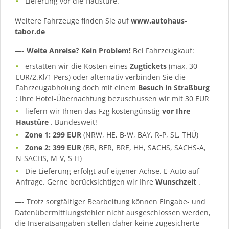
Lieferung vor die Haustüre.
Weitere Fahrzeuge finden Sie auf
www.autohaus-
tabor.de
—-
Weite Anreise? Kein Problem!
Bei Fahrzeugkauf:
erstatten wir die Kosten eines
Zugtickets
(max. 30
EUR/2.Kl/1 Pers) oder alternativ verbinden Sie die
Fahrzeugabholung doch mit einem
Besuch in Straßburg
: Ihre Hotel-Übernachtung bezuschussen wir mit 30 EUR
liefern wir Ihnen das Fzg kostengünstig
vor Ihre
Haustüre
. Bundesweit!
Zone 1: 299 EUR
(NRW, HE, B-W, BAY, R-P, SL, THÜ)
Zone 2: 399 EUR
(BB, BER, BRE, HH, SACHS, SACHS-A,
N-SACHS, M-V, S-H)
Die Lieferung erfolgt auf eigener Achse. E-Auto auf
Anfrage. Gerne berücksichtigen wir Ihre
Wunschzeit
.
—- Trotz sorgfältiger Bearbeitung können Eingabe- und
Datenübermittlungsfehler nicht ausgeschlossen werden,
die Inseratsangaben stellen daher keine zugesicherte