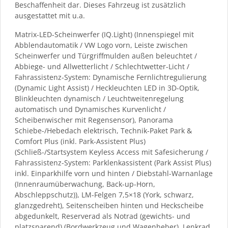
Beschaffenheit dar. Dieses Fahrzeug ist zusätzlich
ausgestattet mit u.a.
Matrix-LED-Scheinwerfer (IQ.Light) (Innenspiegel mit
Abblendautomatik / VW Logo vorn, Leiste zwischen
Scheinwerfer und Türgriffmulden außen beleuchtet /
Abbiege- und Allwetterlicht / Schlechtwetter-Licht /
Fahrassistenz-System: Dynamische Fernlichtregulierung
(Dynamic Light Assist) / Heckleuchten LED in 3D-Optik,
Blinkleuchten dynamisch / Leuchtweitenregelung
automatisch und Dynamisches Kurvenlicht /
Scheibenwischer mit Regensensor), Panorama
Schiebe-/Hebedach elektrisch, Technik-Paket Park &
Comfort Plus (inkl. Park-Assistent Plus)
(Schließ-/Startsystem Keyless Access mit Safesicherung /
Fahrassistenz-System: Parklenkassistent (Park Assist Plus)
inkl. Einparkhilfe vorn und hinten / Diebstahl-Warnanlage
(Innenraumüberwachung, Back-up-Horn,
Abschleppschutz)), LM-Felgen 7,5×18 (York, schwarz,
glanzgedreht), Seitenscheiben hinten und Heckscheibe
abgedunkelt, Reserverad als Notrad (gewichts- und
platzsparend) (Bordwerkzeug und Wagenheber), Lenkrad