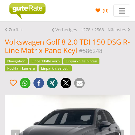
(
0
)
Zurück
Vorheriges
1278 / 2568
Nächstes
Volkswagen Golf 8 2.0 TDI 150 DSG R-
Line Matrix Pano Keyl
#586248
Navigation
Einparkhilfe vorn
Einparkhilfe hinten
Rückfahrkamera
Einparkh. selbstl.