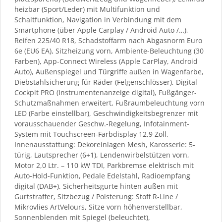
heizbar (Sport/Leder) mit Multifunktion und
Schaltfunktion, Navigation in Verbindung mit dem
Smartphone (über Apple Carplay / Android Auto /…),
Reifen 225/40 R18, Schadstoffarm nach Abgasnorm Euro
6e (EU6 EA), Sitzheizung vorn, Ambiente-Beleuchtung (30
Farben), App-Connect Wireless (Apple CarPlay, Android
Auto), Außenspiegel und Türgriffe außen in Wagenfarbe,
Diebstahlsicherung für Räder (Felgenschlösser), Digital
Cockpit PRO (Instrumentenanzeige digital), Fußgänger-
Schutzmaßnahmen erweitert, Fußraumbeleuchtung vorn
LED (Farbe einstellbar), Geschwindigkeitsbegrenzer mit
vorausschauender Geschw.-Regelung, Infotainment-
System mit Touchscreen-Farbdisplay 12,9 Zoll,
Innenausstattung: Dekoreinlagen Mesh, Karosserie: 5-
türig, Lautsprecher (6+1), Lendenwirbelstützen vorn,
Motor 2,0 Ltr. – 110 kW TDI, Parkbremse elektrisch mit
Auto-Hold-Funktion, Pedale Edelstahl, Radioempfang
digital (DAB+), Sicherheitsgurte hinten außen mit
Gurtstraffer, Sitzbezug / Polsterung: Stoff R-Line /
Mikrovlies ArtVelours, Sitze vorn höhenverstellbar,
Sonnenblenden mit Spiegel (beleuchtet),