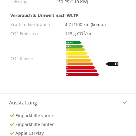
Leistung
150 PS (110 KW)
Verbrauch & Umwelt nach WLTP
Kraftstoffverbrauch
4,7 l/100 km (komb.)
2
2
CO
-Emission
123 g CO
/km
2
CO
-Klasse
Ausstattung
Einparkhilfe vorne
Einparkhilfe hinten
Apple CarPlay