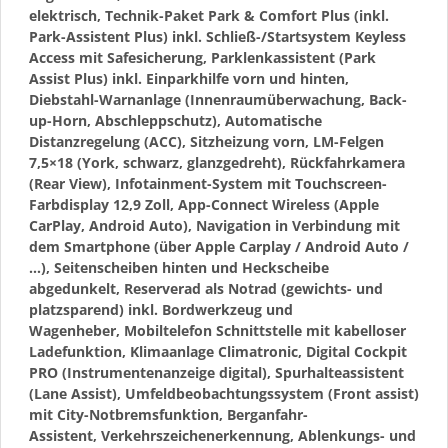
elektrisch, Technik-Paket Park & Comfort Plus (inkl.
Park-Assistent Plus) inkl. Schließ-/Startsystem Keyless
Access mit Safesicherung, Parklenkassistent (Park
Assist Plus) inkl. Einparkhilfe vorn und hinten,
Diebstahl-Warnanlage (Innenraumüberwachung, Back-
up-Horn, Abschleppschutz), Automatische
Distanzregelung (ACC), Sitzheizung vorn, LM-Felgen
7,5×18 (York, schwarz, glanzgedreht), Rückfahrkamera
(Rear View), Infotainment-System mit Touchscreen-
Farbdisplay 12,9 Zoll, App-Connect Wireless (Apple
CarPlay, Android Auto), Navigation in Verbindung mit
dem Smartphone (über Apple Carplay / Android Auto /
…), Seitenscheiben hinten und Heckscheibe
abgedunkelt, Reserverad als Notrad (gewichts- und
platzsparend) inkl. Bordwerkzeug und
Wagenheber, Mobiltelefon Schnittstelle mit kabelloser
Ladefunktion, Klimaanlage Climatronic, Digital Cockpit
PRO (Instrumentenanzeige digital), Spurhalteassistent
(Lane Assist), Umfeldbeobachtungssystem (Front assist)
mit City-Notbremsfunktion, Berganfahr-
Assistent, Verkehrszeichenerkennung, Ablenkungs- und