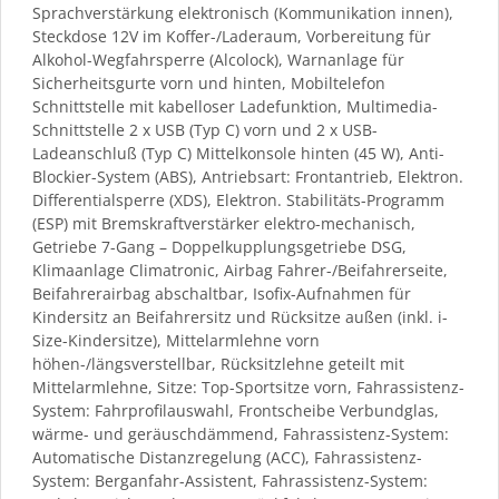
Sprachverstärkung elektronisch (Kommunikation innen),
Steckdose 12V im Koffer-/Laderaum, Vorbereitung für
Alkohol-Wegfahrsperre (Alcolock), Warnanlage für
Sicherheitsgurte vorn und hinten, Mobiltelefon
Schnittstelle mit kabelloser Ladefunktion, Multimedia-
Schnittstelle 2 x USB (Typ C) vorn und 2 x USB-
Ladeanschluß (Typ C) Mittelkonsole hinten (45 W), Anti-
Blockier-System (ABS), Antriebsart: Frontantrieb, Elektron.
Differentialsperre (XDS), Elektron. Stabilitäts-Programm
(ESP) mit Bremskraftverstärker elektro-mechanisch,
Getriebe 7-Gang – Doppelkupplungsgetriebe DSG,
Klimaanlage Climatronic, Airbag Fahrer-/Beifahrerseite,
Beifahrerairbag abschaltbar, Isofix-Aufnahmen für
Kindersitz an Beifahrersitz und Rücksitze außen (inkl. i-
Size-Kindersitze), Mittelarmlehne vorn
höhen-/längsverstellbar, Rücksitzlehne geteilt mit
Mittelarmlehne, Sitze: Top-Sportsitze vorn, Fahrassistenz-
System: Fahrprofilauswahl, Frontscheibe Verbundglas,
wärme- und geräuschdämmend, Fahrassistenz-System:
Automatische Distanzregelung (ACC), Fahrassistenz-
System: Berganfahr-Assistent, Fahrassistenz-System: